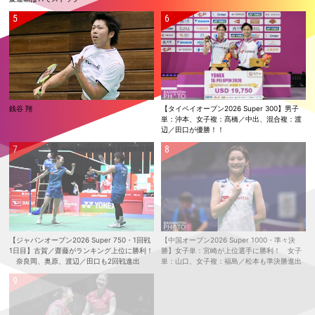
【オーストラリアオープン2026 Super 500・準々決勝】山口、奥原が
準決勝進出
2026.06.11
【オーストラリアオープン2026 Super 500・2回戦】日本勢３組が準々
決勝進出
2026.06.10
【オーストラリアオープン2026 Super 500・1回戦2日目】日本勢5組が
2回戦進出
銭谷 翔
【タイペイオープン2026 Super 300】男子
単：沖本、女子複：髙橋／中出、混合複：渡
2026.06.09
辺／田口が優勝！！
【オーストラリアオープン2026 Super 500・予選／1回戦1日目】男子
単：小川 翔悟、武井 凛生 ともに本戦出場ならず
2026.06.07
【インドネシアオープン2026 Super 1000・決勝】フクマツ優勝！！
山口は準優勝
2026.06.06
【インドネシアオープン2026 Super 1000・準決勝】女子単：山口、女
【ジャパンオープン2026 Super 750・1回戦
【中国オープン2026 Super 1000・準々決
子複：福島／松本が決勝進出！
1日目】古賀／齋藤がランキング上位に勝利！
勝】女子単：宮崎が上位選手に勝利！ 女子
奈良岡、奥原、渡辺／田口も2回戦進出
単：山口、女子複：福島／松本も準決勝進出
2026.06.05
【インドネシアオープン2026 Super 1000・準々決勝】保原／廣上が世
界ランク2位を下す！ 山口、福島／松本も準決勝進出
2026.06.04