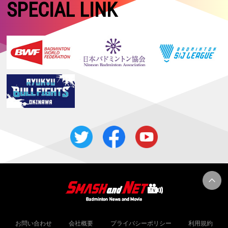
SPECIAL LINK
2026.05.27
【シンガポールオープン2026 Super 750・1回戦2日目】五十嵐／志
田、霜上／保原、渡辺／田口がランキング上位に勝利！
2026.05.26
【シンガポールオープン2026 Super 750・1回戦1日目】男子単：奈良岡
がランキング上位に勝利！
2026.05.24
【日本ランキングサーキット2026】高校2年の渡邉 柚乃が女子単優
勝！ 5種目いずれも初優勝
2026.05.24
【マレーシアマスターズ2026 Super 500・決勝】女子複：櫻本／廣田
は準優勝
2026.05.23
【マレーシアマスターズ2026 Super 500・準決勝】女子複：櫻本／廣
田が決勝進出！ 女子単：明地はベスト4
2026.05.22
【マレーシアマスターズ2026 Super 500・準々決勝】女子単：明地、
女子複：櫻本／廣田が準決勝進出！
2026.05.21
【マレーシアマスターズ2026 Super 500・2回戦】女子複：櫻本／廣田
が志田／五十嵐を破る！ 日本勢５組が準々決勝進出
お問い合わせ
会社概要
プライバシーポリシー
利用規約