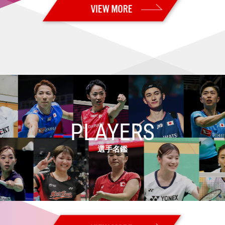
邉いずれも準優勝
2026.07.18
【ジャパンオープン2026 Super 750・準決勝】女子単：山口、男子単：
渡邉が決勝進出！
2026.07.17
【ジャパンオープン2026 Super 750・準々決勝】日本勢7組が準決勝進
出！
2026.07.16
【ジャパンオープン2026 Super 750・2回戦】女子複：鈴木／山北、混
合複：古賀／齋藤、男子複：保木／小林が日本人対決で勝利！
2026.07.15
PLAYERS
【ジャパンオープン2026 Super 750・1回戦2日目】男子単：田中、男
子複：川邊／松川が格上に勝利！ 日本勢15組が2回戦進出
選手名鑑
2026.07.14
【ジャパンオープン2026 Super 750・1回戦1日目】古賀／齋藤がランキ
ング上位に勝利！ 奈良岡、奥原、渡辺／田口も2回戦進出
2026.07.05
【カナダオープン2026 Super 300・決勝】日本勢が5種目制覇！！ 沖
本はSuper 300大会 初制覇！
2026.07.04