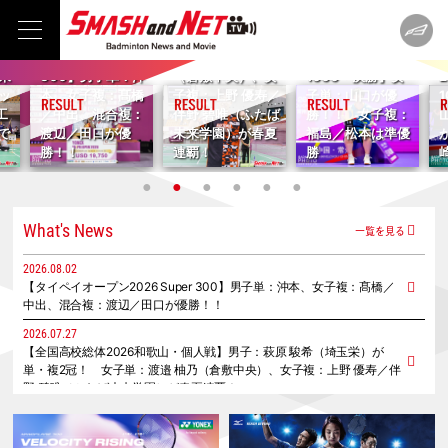
人戦】男子：萩原
駿希（埼玉栄）が
2026.08.02
2026.07.26
単・複2冠！ 女
【タイペイオープ
【中国オープン
2
団
子単：渡邉 柚乃
ン2026 Super
2026 Super
来
（倉敷中央）、女
300】男子単：沖
1000・決勝】女
2
ッ
子複：上野 優寿／
本、女子複：髙橋
子単：山口が優
工
伴野 碧唯（ふたば
／中出、混合複：
勝！！ 女子複：
で
未来学園）が春夏
渡辺／田口が優
福島／松本は準優
連覇！
勝！！
勝
What's News
一覧を見る
2026.08.02
【タイペイオープン2026 Super 300】男子単：沖本、女子複：髙橋／
中出、混合複：渡辺／田口が優勝！！
2026.07.27
【全国高校総体2026和歌山・個人戦】男子：萩原 駿希（埼玉栄）が
単・複2冠！ 女子単：渡邉 柚乃（倉敷中央）、女子複：上野 優寿／伴
野 碧唯（ふたば未来学園）が春夏連覇！
2026.07.26
【中国オープン2026 Super 1000・決勝】女子単：山口が優勝！！ 女