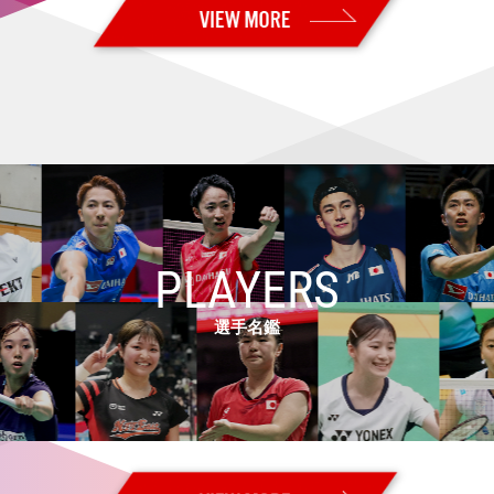
邉いずれも準優勝
2026.07.18
【ジャパンオープン2026 Super 750・準決勝】女子単：山口、男子単：
渡邉が決勝進出！
2026.07.17
【ジャパンオープン2026 Super 750・準々決勝】日本勢7組が準決勝進
出！
2026.07.16
【ジャパンオープン2026 Super 750・2回戦】女子複：鈴木／山北、混
合複：古賀／齋藤、男子複：保木／小林が日本人対決で勝利！
2026.07.15
PLAYERS
【ジャパンオープン2026 Super 750・1回戦2日目】男子単：田中、男
子複：川邊／松川が格上に勝利！ 日本勢15組が2回戦進出
選手名鑑
2026.07.14
【ジャパンオープン2026 Super 750・1回戦1日目】古賀／齋藤がランキ
ング上位に勝利！ 奈良岡、奥原、渡辺／田口も2回戦進出
2026.07.05
【カナダオープン2026 Super 300・決勝】日本勢が5種目制覇！！ 沖
本はSuper 300大会 初制覇！
2026.07.04