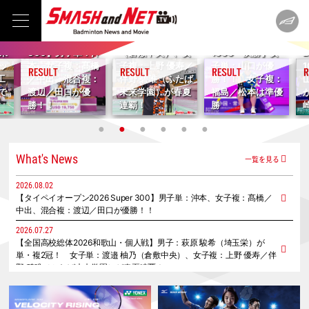
人戦】男子：萩原
駿希（埼玉栄）が
2026.08.02
2026.07.26
単・複2冠！ 女
【タイペイオープ
【中国オープン
2
団
子単：渡邉 柚乃
ン2026 Super
2026 Super
来
（倉敷中央）、女
300】男子単：沖
1000・決勝】女
2
ッ
子複：上野 優寿／
本、女子複：髙橋
子単：山口が優
工
伴野 碧唯（ふたば
／中出、混合複：
勝！！ 女子複：
で
未来学園）が春夏
渡辺／田口が優
福島／松本は準優
連覇！
勝！！
勝
What's News
一覧を見る
2026.08.02
【タイペイオープン2026 Super 300】男子単：沖本、女子複：髙橋／
中出、混合複：渡辺／田口が優勝！！
2026.07.27
【全国高校総体2026和歌山・個人戦】男子：萩原 駿希（埼玉栄）が
単・複2冠！ 女子単：渡邉 柚乃（倉敷中央）、女子複：上野 優寿／伴
野 碧唯（ふたば未来学園）が春夏連覇！
2026.07.26
【中国オープン2026 Super 1000・決勝】女子単：山口が優勝！！ 女