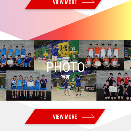
【カナダオープン2026 Super 300・準決勝】日本勢が5種目全てで決勝
進出！ 男子単・女子複は日本勢対決へ
2026.07.03
【カナダオープン2026 Super 300・準々決勝】後藤／吉田が格上に勝
利！ 沖本、鈴木／山北、古賀／齋藤が日本人対決を制す！
2026.07.02
【カナダオープン2026 Super 300・2回戦】日本勢13組が準々決勝進出
2026.07.01
【カナダオープン2026 Super 300・1回戦2日目】日本勢17組が2回戦進
出
PHOTO
2026.06.30
【カナダオープン2026 Super 300・予選／1回戦1日目】日本勢7組が2
回戦進出 男子単：秦野が本戦出場
写真
2026.06.28
【USオープン2026 Super 300・決勝】男子複：山下／岡村が海外ツ
アー初優勝！！ 女子複：髙橋／中出はツアー3連続優勝！！
2026.06.27
【USオープン2026 Super 300・準決勝】男子複：山下／岡村、女子
複：髙橋／中出が決勝進出！
2026.06.26
【USオープン2026 Super 300・準々決勝】女子複：髙橋／中出が格上