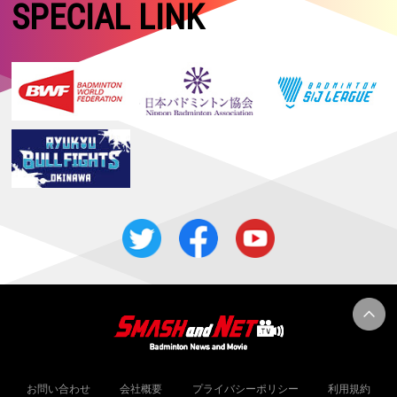
SPECIAL LINK
2026.05.27
【シンガポールオープン2026 Super 750・1回戦2日目】五十嵐／志
田、霜上／保原、渡辺／田口がランキング上位に勝利！
2026.05.26
【シンガポールオープン2026 Super 750・1回戦1日目】男子単：奈良岡
がランキング上位に勝利！
2026.05.24
【日本ランキングサーキット2026】高校2年の渡邉 柚乃が女子単優
勝！ 5種目いずれも初優勝
2026.05.24
【マレーシアマスターズ2026 Super 500・決勝】女子複：櫻本／廣田
は準優勝
2026.05.23
【マレーシアマスターズ2026 Super 500・準決勝】女子複：櫻本／廣
田が決勝進出！ 女子単：明地はベスト4
2026.05.22
【マレーシアマスターズ2026 Super 500・準々決勝】女子単：明地、
女子複：櫻本／廣田が準決勝進出！
2026.05.21
【マレーシアマスターズ2026 Super 500・2回戦】女子複：櫻本／廣田
が志田／五十嵐を破る！ 日本勢５組が準々決勝進出
お問い合わせ
会社概要
プライバシーポリシー
利用規約