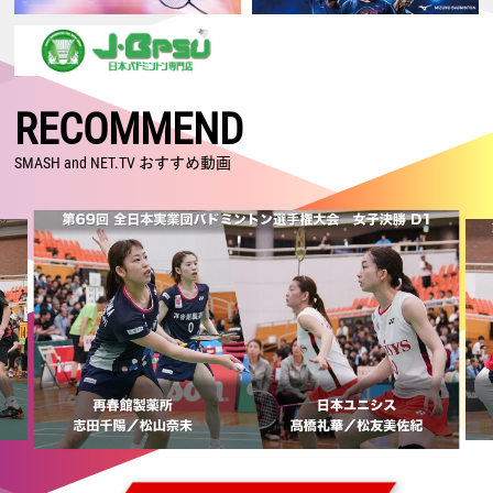
子複：福島／松本は準優勝
2026.07.25
【中国オープン2026 Super 1000・準決勝】山口、福島／松本が決勝進
出！ 宮崎はベスト4
2026.07.24
RECOMMEND
【中国オープン2026 Super 1000・準々決勝】女子単：宮崎が上位選手
に勝利！ 女子単：山口、女子複：福島／松本も準決勝進出
SMASH and NET.TV おすすめ動画
2026.07.24
【全国高校総体2026和歌山・団体戦】ふたば未来学園が男女アベック
V！ 柳井商工の春夏連覇は11でストップ
2026.07.23
【中国オープン2026 Super 1000・2回戦】混合複：渡辺／田口が上位
ペアに勝利！ 日本勢6組が準々決勝進出
2026.07.22
【中国オープン2026 Super 1000・1回戦2日目】混合複：霜上／保原が
上位ペアに勝利！ 日本勢13組が2回戦進出
2026.07.21
【中国オープン2026 Super 1000・1回戦1日目】男子複：熊谷／西 が上
位ペアに勝利！
2026.07.19
【ジャパンオープン2026 Super 750・決勝】女子単：山口、男子単：渡