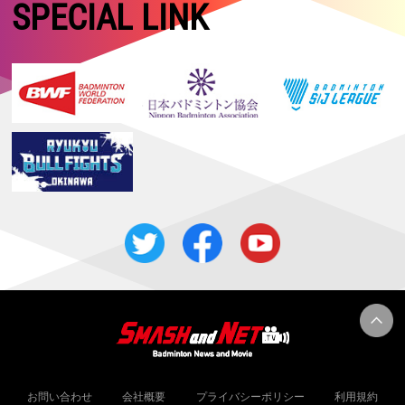
SPECIAL LINK
2026.05.27
【シンガポールオープン2026 Super 750・1回戦2日目】五十嵐／志
田、霜上／保原、渡辺／田口がランキング上位に勝利！
2026.05.26
【シンガポールオープン2026 Super 750・1回戦1日目】男子単：奈良岡
がランキング上位に勝利！
2026.05.24
【日本ランキングサーキット2026】高校2年の渡邉 柚乃が女子単優
勝！ 5種目いずれも初優勝
2026.05.24
【マレーシアマスターズ2026 Super 500・決勝】女子複：櫻本／廣田
は準優勝
2026.05.23
【マレーシアマスターズ2026 Super 500・準決勝】女子複：櫻本／廣
田が決勝進出！ 女子単：明地はベスト4
2026.05.22
【マレーシアマスターズ2026 Super 500・準々決勝】女子単：明地、
女子複：櫻本／廣田が準決勝進出！
2026.05.21
【マレーシアマスターズ2026 Super 500・2回戦】女子複：櫻本／廣田
が志田／五十嵐を破る！ 日本勢５組が準々決勝進出
お問い合わせ
会社概要
プライバシーポリシー
利用規約