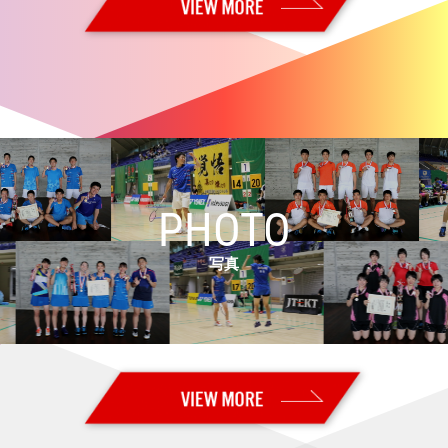
【カナダオープン2026 Super 300・準決勝】日本勢が5種目全てで決勝
進出！ 男子単・女子複は日本勢対決へ
2026.07.03
【カナダオープン2026 Super 300・準々決勝】後藤／吉田が格上に勝
利！ 沖本、鈴木／山北、古賀／齋藤が日本人対決を制す！
2026.07.02
【カナダオープン2026 Super 300・2回戦】日本勢13組が準々決勝進出
2026.07.01
【カナダオープン2026 Super 300・1回戦2日目】日本勢17組が2回戦進
出
PHOTO
2026.06.30
【カナダオープン2026 Super 300・予選／1回戦1日目】日本勢7組が2
回戦進出 男子単：秦野が本戦出場
写真
2026.06.28
【USオープン2026 Super 300・決勝】男子複：山下／岡村が海外ツ
アー初優勝！！ 女子複：髙橋／中出はツアー3連続優勝！！
2026.06.27
【USオープン2026 Super 300・準決勝】男子複：山下／岡村、女子
複：髙橋／中出が決勝進出！
2026.06.26
【USオープン2026 Super 300・準々決勝】女子複：髙橋／中出が格上