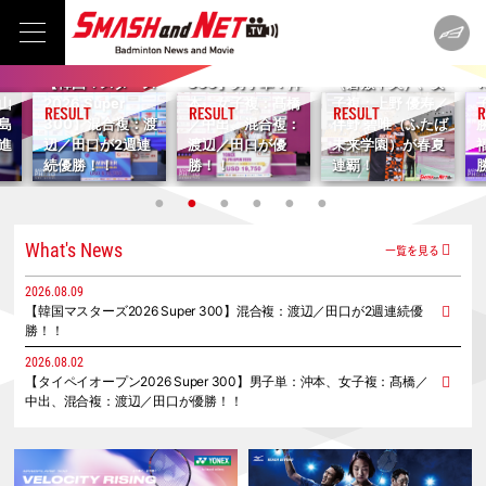
人戦】男子：萩原
駿希（埼玉栄）が
2026.08.02
2
単・複2冠！ 女
【タイペイオープ
子単：渡邉 柚乃
崎
ン2026 Super
2
2026.08.09
（倉敷中央）、女
【韓国マスターズ
300】男子単：沖
子複：上野 優寿／
山
2026 Super
本、女子複：髙橋
伴野 碧唯（ふたば
島
300】混合複：渡
／中出、混合複：
未来学園）が春夏
進
辺／田口が2週連
渡辺／田口が優
連覇！
続優勝！！
勝！！
What's News
一覧を見る
2026.08.09
【韓国マスターズ2026 Super 300】混合複：渡辺／田口が2週連続優
勝！！
2026.08.02
【タイペイオープン2026 Super 300】男子単：沖本、女子複：髙橋／
中出、混合複：渡辺／田口が優勝！！
2026.07.27
【全国高校総体2026和歌山・個人戦】男子：萩原 駿希（埼玉栄）が
単・複2冠！ 女子単：渡邉 柚乃（倉敷中央）、女子複：上野 優寿／伴