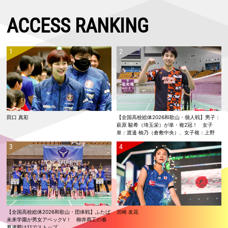
複：髙橋／中出が決勝進出！
ACCESS RANKING
2026.06.26
【USオープン2026 Super 300・準々決勝】女子複：髙橋／中出が格上
に勝利！ 日本勢5組が準決勝進出
2026.06.25
【USオープン2026 Super 300・2回戦】日本勢11組が準々決勝進出
2026.06.24
【USオープン2026 Super 300・1回戦2日目】日本勢14組が2回戦進出
2026.06.23
【USオープン2026 Super 300・予選／1回戦1日目】日本勢８組が勝利
田口 真彩
【全国高校総体2026和歌山・個人戦】男子：
2026.06.21
萩原 駿希（埼玉栄）が単・複2冠！ 女子
【全日本実業団2026・決勝】男子：トナミ運輸、女子：岐阜Bluvicが優
単：渡邉 柚乃（倉敷中央）、女子複：上野
優寿／伴野 碧唯（ふたば未来学園）が春夏連
勝！！
覇！
2026.06.20
【全日本実業団2026・準々決勝／準決勝】男子：トナミ運輸と
BIPROGY、女子：岐阜BluvicとBIPROGYが決勝進出！
2026.06.14
【オーストラリアオープン2026 Super 500・決勝】女子単：山口 茜が
優勝！！
【全国高校総体2026和歌山・団体戦】ふたば
宮崎 友花
未来学園が男女アベックV！ 柳井商工の春
2026.06.13
夏連覇は11でストップ