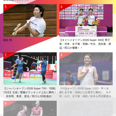
【オーストラリアオープン2026 Super 500・準決勝】山口が決勝進
出！ 奥原はベスト4
2026.06.12
【オーストラリアオープン2026 Super 500・準々決勝】山口、奥原が
準決勝進出
2026.06.11
【オーストラリアオープン2026 Super 500・2回戦】日本勢３組が準々
決勝進出
銭谷 翔
【タイペイオープン2026 Super 300】男子
単：沖本、女子複：髙橋／中出、混合複：渡
2026.06.10
辺／田口が優勝！！
【オーストラリアオープン2026 Super 500・1回戦2日目】日本勢5組が
2回戦進出
2026.06.09
【オーストラリアオープン2026 Super 500・予選／1回戦1日目】男子
単：小川 翔悟、武井 凛生 ともに本戦出場ならず
2026.06.07
【インドネシアオープン2026 Super 1000・決勝】フクマツ優勝！！
【ジャパンオープン2026 Super 750・1回戦
【中国オープン2026 Super 1000・準々決
山口は準優勝
1日目】古賀／齋藤がランキング上位に勝利！
勝】女子単：宮崎が上位選手に勝利！ 女子
奈良岡、奥原、渡辺／田口も2回戦進出
単：山口、女子複：福島／松本も準決勝進出
2026.06.06
【インドネシアオープン2026 Super 1000・準決勝】女子単：山口、女
子複：福島／松本が決勝進出！
2026.06.05