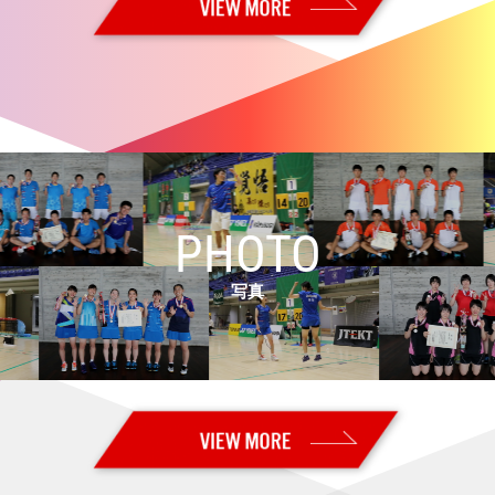
【カナダオープン2026 Super 300・決勝】日本勢が5種目制覇！！ 沖
本はSuper 300大会 初制覇！
2026.07.04
【カナダオープン2026 Super 300・準決勝】日本勢が5種目全てで決勝
進出！ 男子単・女子複は日本勢対決へ
2026.07.03
【カナダオープン2026 Super 300・準々決勝】後藤／吉田が格上に勝
利！ 沖本、鈴木／山北、古賀／齋藤が日本人対決を制す！
2026.07.02
【カナダオープン2026 Super 300・2回戦】日本勢13組が準々決勝進出
PHOTO
2026.07.01
【カナダオープン2026 Super 300・1回戦2日目】日本勢17組が2回戦進
出
写真
2026.06.30
【カナダオープン2026 Super 300・予選／1回戦1日目】日本勢7組が2
回戦進出 男子単：秦野が本戦出場
2026.06.28
【USオープン2026 Super 300・決勝】男子複：山下／岡村が海外ツ
アー初優勝！！ 女子複：髙橋／中出はツアー3連続優勝！！
2026.06.27
【USオープン2026 Super 300・準決勝】男子複：山下／岡村、女子