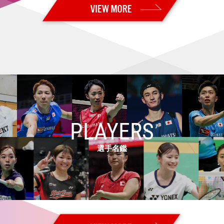
邉いずれも準優勝
2026.07.18
【ジャパンオープン2026 Super 750・準決勝】女子単：山口、男子単：
渡邉が決勝進出！
2026.07.17
【ジャパンオープン2026 Super 750・準々決勝】日本勢7組が準決勝進
出！
2026.07.16
【ジャパンオープン2026 Super 750・2回戦】女子複：鈴木／山北、混
合複：古賀／齋藤、男子複：保木／小林が日本人対決で勝利！
2026.07.15
PLAYERS
【ジャパンオープン2026 Super 750・1回戦2日目】男子単：田中、男
子複：川邊／松川が格上に勝利！ 日本勢15組が2回戦進出
選手名鑑
2026.07.14
【ジャパンオープン2026 Super 750・1回戦1日目】古賀／齋藤がランキ
ング上位に勝利！ 奈良岡、奥原、渡辺／田口も2回戦進出
2026.07.05
【カナダオープン2026 Super 300・決勝】日本勢が5種目制覇！！ 沖
本はSuper 300大会 初制覇！
2026.07.04