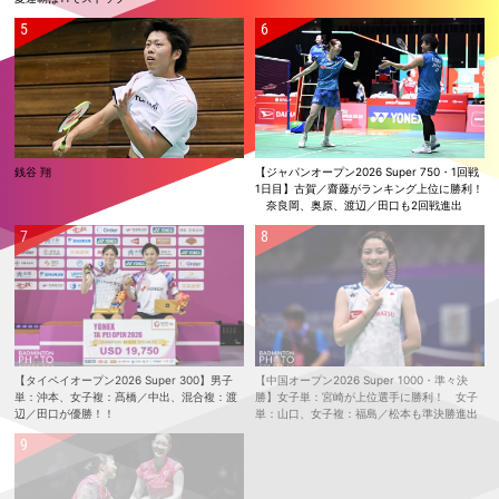
【オーストラリアオープン2026 Super 500・準々決勝】山口、奥原が
準決勝進出
2026.06.11
【オーストラリアオープン2026 Super 500・2回戦】日本勢３組が準々
決勝進出
2026.06.10
【オーストラリアオープン2026 Super 500・1回戦2日目】日本勢5組が
2回戦進出
銭谷 翔
【ジャパンオープン2026 Super 750・1回戦
1日目】古賀／齋藤がランキング上位に勝利！
2026.06.09
奈良岡、奥原、渡辺／田口も2回戦進出
【オーストラリアオープン2026 Super 500・予選／1回戦1日目】男子
単：小川 翔悟、武井 凛生 ともに本戦出場ならず
2026.06.07
【インドネシアオープン2026 Super 1000・決勝】フクマツ優勝！！
山口は準優勝
2026.06.06
【インドネシアオープン2026 Super 1000・準決勝】女子単：山口、女
【タイペイオープン2026 Super 300】男子
【中国オープン2026 Super 1000・準々決
子複：福島／松本が決勝進出！
単：沖本、女子複：髙橋／中出、混合複：渡
勝】女子単：宮崎が上位選手に勝利！ 女子
辺／田口が優勝！！
単：山口、女子複：福島／松本も準決勝進出
2026.06.05
【インドネシアオープン2026 Super 1000・準々決勝】保原／廣上が世
界ランク2位を下す！ 山口、福島／松本も準決勝進出
2026.06.04