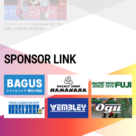
【インドネシアオープン2026 Super 1000・2回戦】男子単：田中が世
界ランク1位に勝利！！
2026.06.03
【インドネシアオープン2026 Super 1000・1回戦2日目】日本勢12組が
【ジャパンオープン2026 Super 750・準々
【中国オープン2026 Super 1000・1回戦1日
決勝】日本勢7組が準決勝進出！
目】男子複：熊谷／西 が上位ペアに勝利！
2回戦進出
2026.06.02
【インドネシアオープン2026 Super 1000・1回戦1日目】日本勢の女子
複3組いずれも勝利 女子単：仁平は明地に勝利
SPONSOR LINK
2026.05.31
【シンガポールオープン2026 Super 750・決勝】女子単：山口、混合
複：霜上／保原ともに準優勝
2026.05.30
【シンガポールオープン2026 Super 750・準決勝】女子単：山口、混合
複：霜上／保原が決勝進出！
2026.05.29
【シンガポールオープン2026 Super 750・準々決勝】混合複：霜上／保
原の快進撃止まらず！ 日本勢4組が準決勝進出
2026.05.28
【シンガポールオープン2026 Super 750・2回戦】日本勢9組が準々決
勝進出