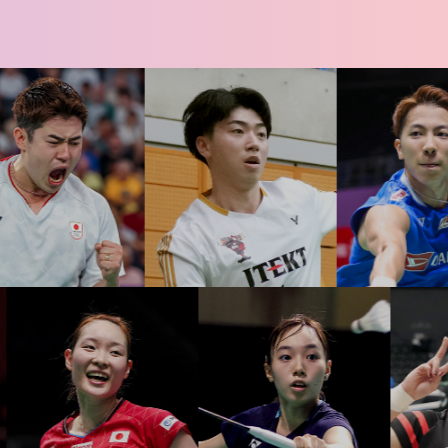
2026.06.24
【USオープン2026 Su
2026.06.23
【USオープン2026 Su
2026.06.21
【全日本実業団2026・決
2026.06.20
【全日本実業団2026・準
2026.06.14
【オーストラリアオープン2
2026.06.13
【オーストラリアオープン2
2026.06.12
【オーストラリアオープン2
2026.06.11
【オーストラリアオープン2
2026.06.10
【オーストラリアオープン20
2026.06.09
【オーストラリアオープン2
2026.06.07
【インドネシアオープン20