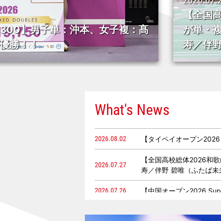
人戦】男子：萩原 駿希（埼玉栄）
2026.07.
柚乃（倉敷中央）、女子複：上野 優
【中国オ
）が春夏連覇！
勝！！
What's News
2026.08.02
【タイペイオープン2026
【全国高校総体2026和
2026.07.27
寿／伴野 碧唯（ふたば
2026.07.26
【中国オープン2026 S
2026.07.25
【中国オープン2026 S