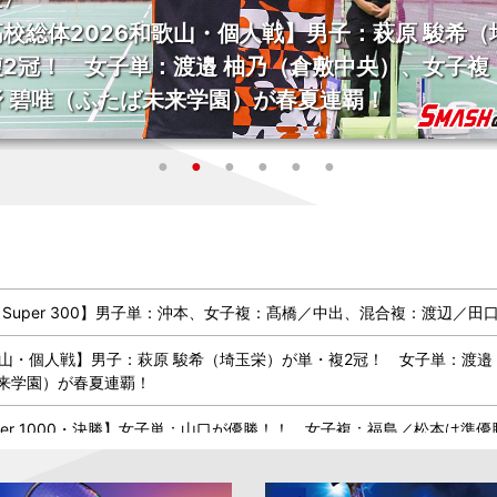
26
ープン2026 Super 1000・決勝】女子単：山口
 女子複：福島／松本は準優勝
 Super 300】男子単：沖本、女子複：髙橋／中出、混合複：渡辺／田
歌山・個人戦】男子：萩原 駿希（埼玉栄）が単・複2冠！ 女子単：渡邉
未来学園）が春夏連覇！
uper 1000・決勝】女子単：山口が優勝！！ 女子複：福島／松本は準優
uper 1000・準決勝】山口、福島／松本が決勝進出！ 宮崎はベスト4