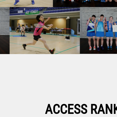
2026.05.24
【日本ランキングサーキッ
2026.05.24
【マレーシアマスターズ20
2026.05.23
【マレーシアマスターズ20
2026.05.22
【マレーシアマスターズ20
2026.05.21
【マレーシアマスターズ2
2026.05.20
【マレーシアマスターズ202
2026.05.19
【マレーシアマスターズ20
2026.05.17
【タイオープン2026 S
2026.05.17
【中国マスターズ2026 S
ACCESS RAN
2026.05.16
【タイオープン2026 S