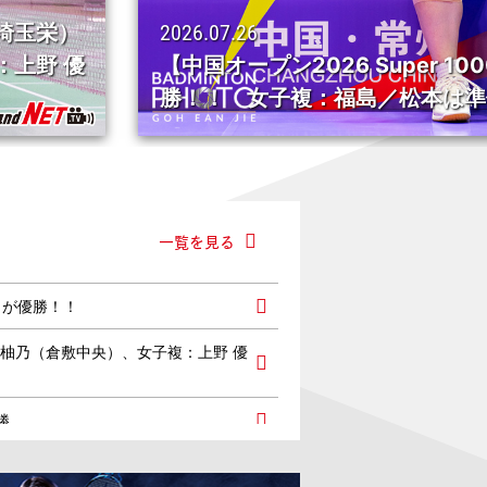
2026.07.25
が優
【中国オープン2026 Super 
勝進出！ 宮崎はベスト4
一覧を見る
口が優勝！！
 柚乃（倉敷中央）、女子複：上野 優
勝