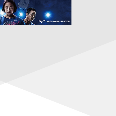
山口、女子複：福島／松本も準決勝進出
11でストップ
組が準々決勝進出
勢13組が2回戦進出
男子複：保木／小林が日本人対決で勝利！
上に勝利！ 日本勢15組が2回戦進出
奈良岡、奥原、渡辺／田口も2回戦進出