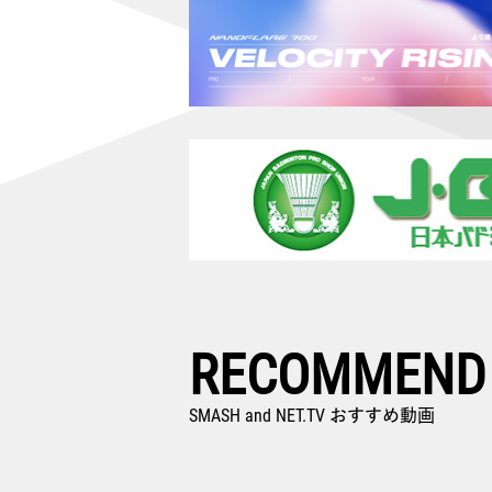
2026.07.24
【中国オープン2026 
2026.07.24
【全国高校総体2026和
2026.07.23
【中国オープン2026 S
2026.07.22
【中国オープン2026 S
2026.07.21
【中国オープン2026 Su
2026.07.19
【ジャパンオープン2026
2026.07.18
【ジャパンオープン2026
2026.07.17
【ジャパンオープン2026
RECOMMEND
2026.07.16
【ジャパンオープン202
SMASH and NET.TV おすすめ動画
2026.07.15
【ジャパンオープン2026
2026.07.14
【ジャパンオープン2026