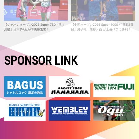
【インドネシアオープン2026 Super 1000・2回戦】男子単：田中が世
界ランク1位に勝利！！
2026.06.03
【インドネシアオープン2026 Super 1000・1回戦2日目】日本勢12組が
【ジャパンオープン2026 Super 750・準々
【中国オープン2026 Super 1000・1回戦1日
決勝】日本勢7組が準決勝進出！
目】男子複：熊谷／西 が上位ペアに勝利！
2回戦進出
2026.06.02
【インドネシアオープン2026 Super 1000・1回戦1日目】日本勢の女子
複3組いずれも勝利 女子単：仁平は明地に勝利
SPONSOR LINK
2026.05.31
【シンガポールオープン2026 Super 750・決勝】女子単：山口、混合
複：霜上／保原ともに準優勝
2026.05.30
【シンガポールオープン2026 Super 750・準決勝】女子単：山口、混合
複：霜上／保原が決勝進出！
2026.05.29
【シンガポールオープン2026 Super 750・準々決勝】混合複：霜上／保
原の快進撃止まらず！ 日本勢4組が準決勝進出
2026.05.28
【シンガポールオープン2026 Super 750・2回戦】日本勢9組が準々決
勝進出