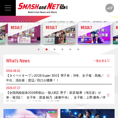
人戦】男子：萩原
駿希（埼玉栄）が
2026.08.02
2026.07.26
単・複2冠！ 女
【タイペイオープ
【中国オープン
2
団
子単：渡邉 柚乃
ン2026 Super
2026 Super
来
（倉敷中央）、女
300】男子単：沖
1000・決勝】女
2
ッ
子複：上野 優寿／
本、女子複：髙橋
子単：山口が優
工
伴野 碧唯（ふたば
／中出、混合複：
勝！！ 女子複：
で
未来学園）が春夏
渡辺／田口が優
福島／松本は準優
連覇！
勝！！
勝
What's News
一覧を見る
2026.08.02
【タイペイオープン2026 Super 300】男子単：沖本、女子複：髙橋／
中出、混合複：渡辺／田口が優勝！！
2026.07.27
【全国高校総体2026和歌山・個人戦】男子：萩原 駿希（埼玉栄）が
単・複2冠！ 女子単：渡邉 柚乃（倉敷中央）、女子複：上野 優寿／伴
野 碧唯（ふたば未来学園）が春夏連覇！
2026.07.26
【中国オープン2026 Super 1000・決勝】女子単：山口が優勝！！ 女