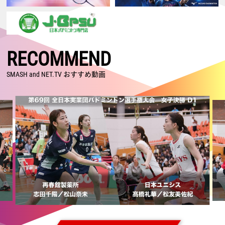
子複：福島／松本は準優勝
2026.07.25
【中国オープン2026 Super 1000・準決勝】山口、福島／松本が決勝進
出！ 宮崎はベスト4
2026.07.24
RECOMMEND
【中国オープン2026 Super 1000・準々決勝】女子単：宮崎が上位選手
に勝利！ 女子単：山口、女子複：福島／松本も準決勝進出
SMASH and NET.TV おすすめ動画
2026.07.24
【全国高校総体2026和歌山・団体戦】ふたば未来学園が男女アベック
V！ 柳井商工の春夏連覇は11でストップ
2026.07.23
【中国オープン2026 Super 1000・2回戦】混合複：渡辺／田口が上位
ペアに勝利！ 日本勢6組が準々決勝進出
2026.07.22
【中国オープン2026 Super 1000・1回戦2日目】混合複：霜上／保原が
上位ペアに勝利！ 日本勢13組が2回戦進出
2026.07.21
【中国オープン2026 Super 1000・1回戦1日目】男子複：熊谷／西 が上
位ペアに勝利！
2026.07.19
【ジャパンオープン2026 Super 750・決勝】女子単：山口、男子単：渡