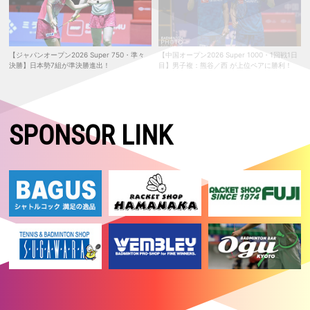
【インドネシアオープン2026 Super 1000・2回戦】男子単：田中が世
界ランク1位に勝利！！
2026.06.03
【インドネシアオープン2026 Super 1000・1回戦2日目】日本勢12組が
【ジャパンオープン2026 Super 750・準々
【中国オープン2026 Super 1000・1回戦1日
決勝】日本勢7組が準決勝進出！
目】男子複：熊谷／西 が上位ペアに勝利！
2回戦進出
2026.06.02
【インドネシアオープン2026 Super 1000・1回戦1日目】日本勢の女子
複3組いずれも勝利 女子単：仁平は明地に勝利
SPONSOR LINK
2026.05.31
【シンガポールオープン2026 Super 750・決勝】女子単：山口、混合
複：霜上／保原ともに準優勝
2026.05.30
【シンガポールオープン2026 Super 750・準決勝】女子単：山口、混合
複：霜上／保原が決勝進出！
2026.05.29
【シンガポールオープン2026 Super 750・準々決勝】混合複：霜上／保
原の快進撃止まらず！ 日本勢4組が準決勝進出
2026.05.28
【シンガポールオープン2026 Super 750・2回戦】日本勢9組が準々決
勝進出