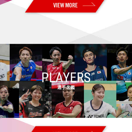
邉いずれも準優勝
2026.07.18
【ジャパンオープン2026 Super 750・準決勝】女子単：山口、男子単：
渡邉が決勝進出！
2026.07.17
【ジャパンオープン2026 Super 750・準々決勝】日本勢7組が準決勝進
出！
2026.07.16
【ジャパンオープン2026 Super 750・2回戦】女子複：鈴木／山北、混
合複：古賀／齋藤、男子複：保木／小林が日本人対決で勝利！
2026.07.15
PLAYERS
【ジャパンオープン2026 Super 750・1回戦2日目】男子単：田中、男
子複：川邊／松川が格上に勝利！ 日本勢15組が2回戦進出
選手名鑑
2026.07.14
【ジャパンオープン2026 Super 750・1回戦1日目】古賀／齋藤がランキ
ング上位に勝利！ 奈良岡、奥原、渡辺／田口も2回戦進出
2026.07.05
【カナダオープン2026 Super 300・決勝】日本勢が5種目制覇！！ 沖
本はSuper 300大会 初制覇！
2026.07.04