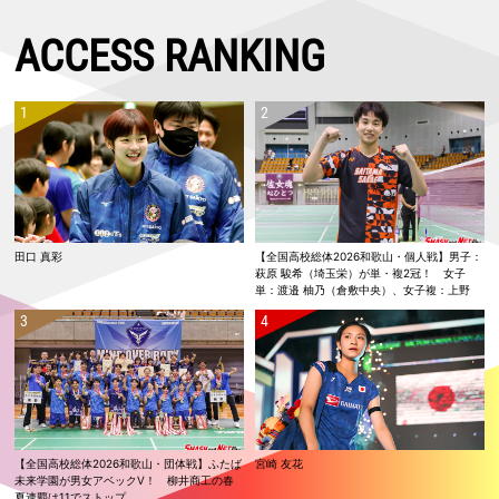
に勝利！ 日本勢5組が準決勝進出
ACCESS RANKING
2026.06.25
【USオープン2026 Super 300・2回戦】日本勢11組が準々決勝進出
2026.06.24
【USオープン2026 Super 300・1回戦2日目】日本勢14組が2回戦進出
2026.06.23
【USオープン2026 Super 300・予選／1回戦1日目】日本勢８組が勝利
2026.06.21
【全日本実業団2026・決勝】男子：トナミ運輸、女子：岐阜Bluvicが優
勝！！
田口 真彩
【全国高校総体2026和歌山・個人戦】男子：
2026.06.20
萩原 駿希（埼玉栄）が単・複2冠！ 女子
【全日本実業団2026・準々決勝／準決勝】男子：トナミ運輸と
単：渡邉 柚乃（倉敷中央）、女子複：上野
優寿／伴野 碧唯（ふたば未来学園）が春夏連
BIPROGY、女子：岐阜BluvicとBIPROGYが決勝進出！
覇！
2026.06.14
【オーストラリアオープン2026 Super 500・決勝】女子単：山口 茜が
優勝！！
2026.06.13
【オーストラリアオープン2026 Super 500・準決勝】山口が決勝進
出！ 奥原はベスト4
【全国高校総体2026和歌山・団体戦】ふたば
宮崎 友花
未来学園が男女アベックV！ 柳井商工の春
2026.06.12
夏連覇は11でストップ