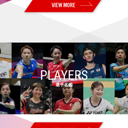
邉いずれも準優勝
2026.07.18
【ジャパンオープン2026 Super 750・準決勝】女子単：山口、男子単：
渡邉が決勝進出！
2026.07.17
【ジャパンオープン2026 Super 750・準々決勝】日本勢7組が準決勝進
出！
2026.07.16
【ジャパンオープン2026 Super 750・2回戦】女子複：鈴木／山北、混
合複：古賀／齋藤、男子複：保木／小林が日本人対決で勝利！
2026.07.15
PLAYERS
【ジャパンオープン2026 Super 750・1回戦2日目】男子単：田中、男
子複：川邊／松川が格上に勝利！ 日本勢15組が2回戦進出
選手名鑑
2026.07.14
【ジャパンオープン2026 Super 750・1回戦1日目】古賀／齋藤がランキ
ング上位に勝利！ 奈良岡、奥原、渡辺／田口も2回戦進出
2026.07.05
【カナダオープン2026 Super 300・決勝】日本勢が5種目制覇！！ 沖
本はSuper 300大会 初制覇！
2026.07.04