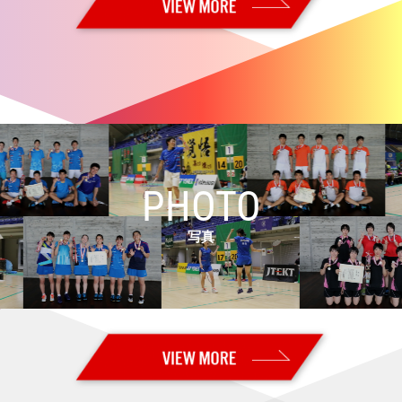
【カナダオープン2026 Super 300・準決勝】日本勢が5種目全てで決勝
進出！ 男子単・女子複は日本勢対決へ
2026.07.03
【カナダオープン2026 Super 300・準々決勝】後藤／吉田が格上に勝
利！ 沖本、鈴木／山北、古賀／齋藤が日本人対決を制す！
2026.07.02
【カナダオープン2026 Super 300・2回戦】日本勢13組が準々決勝進出
2026.07.01
【カナダオープン2026 Super 300・1回戦2日目】日本勢17組が2回戦進
出
PHOTO
2026.06.30
【カナダオープン2026 Super 300・予選／1回戦1日目】日本勢7組が2
回戦進出 男子単：秦野が本戦出場
写真
2026.06.28
【USオープン2026 Super 300・決勝】男子複：山下／岡村が海外ツ
アー初優勝！！ 女子複：髙橋／中出はツアー3連続優勝！！
2026.06.27
【USオープン2026 Super 300・準決勝】男子複：山下／岡村、女子
複：髙橋／中出が決勝進出！
2026.06.26
【USオープン2026 Super 300・準々決勝】女子複：髙橋／中出が格上