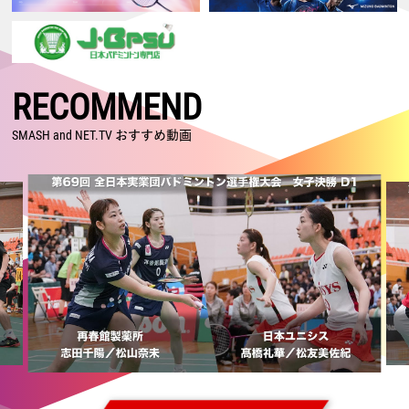
子複：福島／松本は準優勝
2026.07.25
【中国オープン2026 Super 1000・準決勝】山口、福島／松本が決勝進
出！ 宮崎はベスト4
2026.07.24
RECOMMEND
【中国オープン2026 Super 1000・準々決勝】女子単：宮崎が上位選手
に勝利！ 女子単：山口、女子複：福島／松本も準決勝進出
SMASH and NET.TV おすすめ動画
2026.07.24
【全国高校総体2026和歌山・団体戦】ふたば未来学園が男女アベック
V！ 柳井商工の春夏連覇は11でストップ
2026.07.23
【中国オープン2026 Super 1000・2回戦】混合複：渡辺／田口が上位
ペアに勝利！ 日本勢6組が準々決勝進出
2026.07.22
【中国オープン2026 Super 1000・1回戦2日目】混合複：霜上／保原が
上位ペアに勝利！ 日本勢13組が2回戦進出
2026.07.21
【中国オープン2026 Super 1000・1回戦1日目】男子複：熊谷／西 が上
位ペアに勝利！
2026.07.19
【ジャパンオープン2026 Super 750・決勝】女子単：山口、男子単：渡