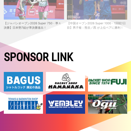
【インドネシアオープン2026 Super 1000・2回戦】男子単：田中が世
界ランク1位に勝利！！
2026.06.03
【インドネシアオープン2026 Super 1000・1回戦2日目】日本勢12組が
【ジャパンオープン2026 Super 750・準々
【中国オープン2026 Super 1000・1回戦1日
決勝】日本勢7組が準決勝進出！
目】男子複：熊谷／西 が上位ペアに勝利！
2回戦進出
2026.06.02
【インドネシアオープン2026 Super 1000・1回戦1日目】日本勢の女子
複3組いずれも勝利 女子単：仁平は明地に勝利
SPONSOR LINK
2026.05.31
【シンガポールオープン2026 Super 750・決勝】女子単：山口、混合
複：霜上／保原ともに準優勝
2026.05.30
【シンガポールオープン2026 Super 750・準決勝】女子単：山口、混合
複：霜上／保原が決勝進出！
2026.05.29
【シンガポールオープン2026 Super 750・準々決勝】混合複：霜上／保
原の快進撃止まらず！ 日本勢4組が準決勝進出
2026.05.28
【シンガポールオープン2026 Super 750・2回戦】日本勢9組が準々決
勝進出