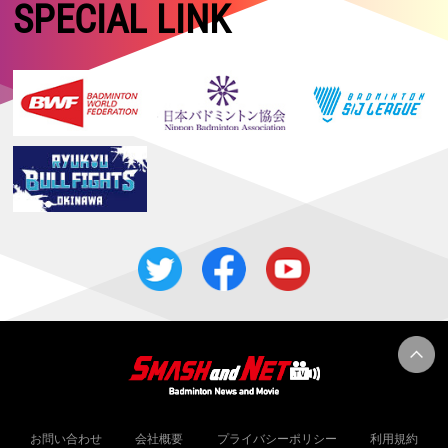
SPECIAL LINK
2026.05.28
【シンガポールオープン2026 Super 750・2回戦】日本勢9組が準々決
勝進出
2026.05.27
【シンガポールオープン2026 Super 750・1回戦2日目】五十嵐／志
田、霜上／保原、渡辺／田口がランキング上位に勝利！
2026.05.26
【シンガポールオープン2026 Super 750・1回戦1日目】男子単：奈良岡
がランキング上位に勝利！
2026.05.24
【日本ランキングサーキット2026】高校2年の渡邉 柚乃が女子単優
勝！ 5種目いずれも初優勝
2026.05.24
【マレーシアマスターズ2026 Super 500・決勝】女子複：櫻本／廣田
は準優勝
2026.05.23
【マレーシアマスターズ2026 Super 500・準決勝】女子複：櫻本／廣
田が決勝進出！ 女子単：明地はベスト4
2026.05.22
【マレーシアマスターズ2026 Super 500・準々決勝】女子単：明地、
女子複：櫻本／廣田が準決勝進出！
お問い合わせ
会社概要
プライバシーポリシー
利用規約