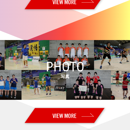
【カナダオープン2026 Super 300・決勝】日本勢が5種目制覇！！ 沖
本はSuper 300大会 初制覇！
2026.07.04
【カナダオープン2026 Super 300・準決勝】日本勢が5種目全てで決勝
進出！ 男子単・女子複は日本勢対決へ
2026.07.03
【カナダオープン2026 Super 300・準々決勝】後藤／吉田が格上に勝
利！ 沖本、鈴木／山北、古賀／齋藤が日本人対決を制す！
2026.07.02
【カナダオープン2026 Super 300・2回戦】日本勢13組が準々決勝進出
PHOTO
2026.07.01
【カナダオープン2026 Super 300・1回戦2日目】日本勢17組が2回戦進
出
写真
2026.06.30
【カナダオープン2026 Super 300・予選／1回戦1日目】日本勢7組が2
回戦進出 男子単：秦野が本戦出場
2026.06.28
【USオープン2026 Super 300・決勝】男子複：山下／岡村が海外ツ
アー初優勝！！ 女子複：髙橋／中出はツアー3連続優勝！！
2026.06.27
【USオープン2026 Super 300・準決勝】男子複：山下／岡村、女子