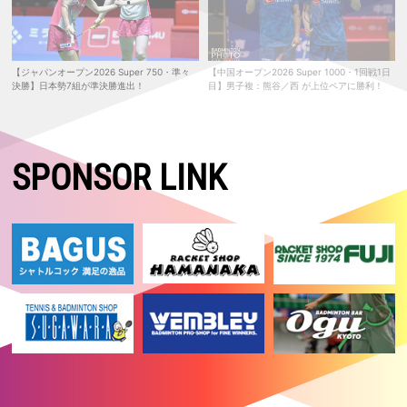
【インドネシアオープン2026 Super 1000・準々決勝】保原／廣上が世
界ランク2位を下す！ 山口、福島／松本も準決勝進出
2026.06.04
【インドネシアオープン2026 Super 1000・2回戦】男子単：田中が世
【ジャパンオープン2026 Super 750・準々
【中国オープン2026 Super 1000・1回戦1日
決勝】日本勢7組が準決勝進出！
目】男子複：熊谷／西 が上位ペアに勝利！
界ランク1位に勝利！！
2026.06.03
【インドネシアオープン2026 Super 1000・1回戦2日目】日本勢12組が
2回戦進出
SPONSOR LINK
2026.06.02
【インドネシアオープン2026 Super 1000・1回戦1日目】日本勢の女子
複3組いずれも勝利 女子単：仁平は明地に勝利
2026.05.31
【シンガポールオープン2026 Super 750・決勝】女子単：山口、混合
複：霜上／保原ともに準優勝
2026.05.30
【シンガポールオープン2026 Super 750・準決勝】女子単：山口、混合
複：霜上／保原が決勝進出！
2026.05.29
【シンガポールオープン2026 Super 750・準々決勝】混合複：霜上／保
原の快進撃止まらず！ 日本勢4組が準決勝進出