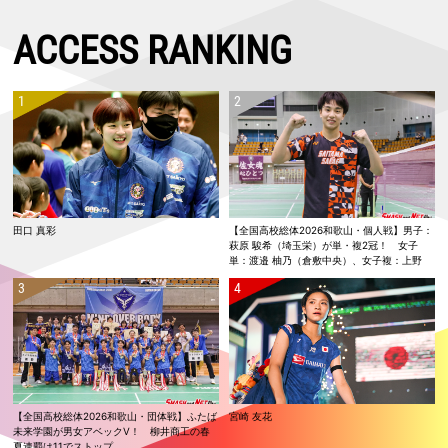
複：髙橋／中出が決勝進出！
ACCESS RANKING
2026.06.26
【USオープン2026 Super 300・準々決勝】女子複：髙橋／中出が格上
に勝利！ 日本勢5組が準決勝進出
2026.06.25
【USオープン2026 Super 300・2回戦】日本勢11組が準々決勝進出
2026.06.24
【USオープン2026 Super 300・1回戦2日目】日本勢14組が2回戦進出
2026.06.23
【USオープン2026 Super 300・予選／1回戦1日目】日本勢８組が勝利
田口 真彩
【全国高校総体2026和歌山・個人戦】男子：
2026.06.21
萩原 駿希（埼玉栄）が単・複2冠！ 女子
【全日本実業団2026・決勝】男子：トナミ運輸、女子：岐阜Bluvicが優
単：渡邉 柚乃（倉敷中央）、女子複：上野
優寿／伴野 碧唯（ふたば未来学園）が春夏連
勝！！
覇！
2026.06.20
【全日本実業団2026・準々決勝／準決勝】男子：トナミ運輸と
BIPROGY、女子：岐阜BluvicとBIPROGYが決勝進出！
2026.06.14
【オーストラリアオープン2026 Super 500・決勝】女子単：山口 茜が
優勝！！
【全国高校総体2026和歌山・団体戦】ふたば
宮崎 友花
未来学園が男女アベックV！ 柳井商工の春
2026.06.13
夏連覇は11でストップ