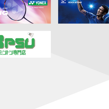
Super 1000・準々決勝】女子単：宮崎が上位選手に勝利！ 女子単：
歌山・団体戦】ふたば未来学園が男女アベックV！ 柳井商工の春夏連覇は
uper 1000・2回戦】混合複：渡辺／田口が上位ペアに勝利！ 日本勢6
uper 1000・1回戦2日目】混合複：霜上／保原が上位ペアに勝利！ 日本
per 1000・1回戦1日目】男子複：熊谷／西 が上位ペアに勝利！
 Super 750・決勝】女子単：山口、男子単：渡邉いずれも準優勝
 Super 750・準決勝】女子単：山口、男子単：渡邉が決勝進出！
 Super 750・準々決勝】日本勢7組が準決勝進出！
6 Super 750・2回戦】女子複：鈴木／山北、混合複：古賀／齋藤、
 Super 750・1回戦2日目】男子単：田中、男子複：川邊／松川が格
 Super 750・1回戦1日目】古賀／齋藤がランキング上位に勝利！ 