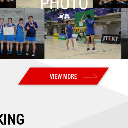
PHOTO
ト2026】高校2年の渡邉 柚乃が女子単優勝！ 5種目いずれも初優勝
写真
26 Super 500・決勝】女子複：櫻本／廣田は準優勝
26 Super 500・準決勝】女子複：櫻本／廣田が決勝進出！ 女子単
26 Super 500・準々決勝】女子単：明地、女子複：櫻本／廣田が準
026 Super 500・2回戦】女子複：櫻本／廣田が志田／五十嵐を破
6 Super 500・1回戦2日目】日本勢9組が2回戦進出
26 Super 500・予選／1回戦1日目】日本勢3組がいずれも勝利
uper 500・決勝】女子単：山口が優勝！！ 女子複：中西／岩永は準優
uper 100】女子複：髙橋／中出が優勝！！
KING
uper 500・準決勝】女子複：中西／岩永、女子単：山口が決勝進出！