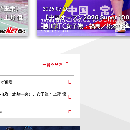
2026.07.2
000・決勝】女子単：山口が優
【中国オー
優勝
勝進出！
一覧を見る
口が優勝！！
 柚乃（倉敷中央）、女子複：上野 優
勝