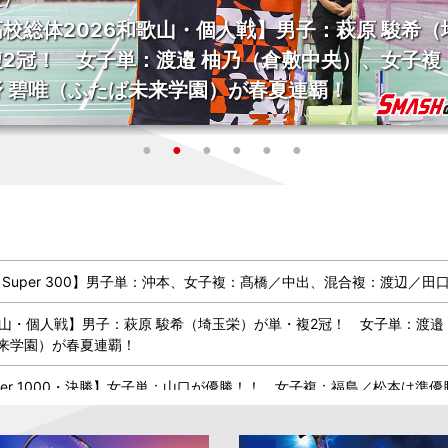
埼玉栄）
2026.07.26
上野 優
【中国オープン2026 Super 1
勝！！ 女子複：福島／松本は準
 Super 300】男子単：沖本、女子複：髙橋／中出、混合複：渡辺／田
歌山・個人戦】男子：萩原 駿希（埼玉栄）が単・複2冠！ 女子単：渡邉
未来学園）が春夏連覇！
uper 1000・決勝】女子単：山口が優勝！！ 女子複：福島／松本は準優
uper 1000・準決勝】山口、福島／松本が決勝進出！ 宮崎はベスト4