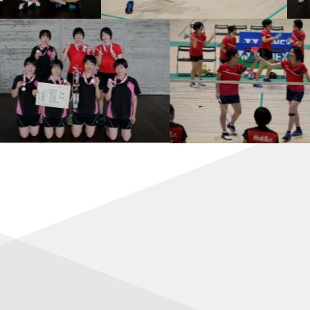
：明地はベスト4
決勝進出！
る！ 日本勢５組が準々決勝進出
勝