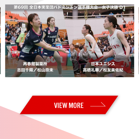
uper 300・決勝】日本勢が5種目制覇！！ 沖本はSuper 300大会 初
Super 300・準決勝】日本勢が5種目全てで決勝進出！ 男子単・女子
 Super 300・準々決勝】後藤／吉田が格上に勝利！ 沖本、鈴木／山
uper 300・2回戦】日本勢13組が準々決勝進出
uper 300・1回戦2日目】日本勢17組が2回戦進出
Super 300・予選／1回戦1日目】日本勢7組が2回戦進出 男子単：秦
uper 300・決勝】男子複：山下／岡村が海外ツアー初優勝！！ 女子
uper 300・準決勝】男子複：山下／岡村、女子複：髙橋／中出が決勝進出
uper 300・準々決勝】女子複：髙橋／中出が格上に勝利！ 日本勢5組が
per 300・2回戦】日本勢11組が準々決勝進出