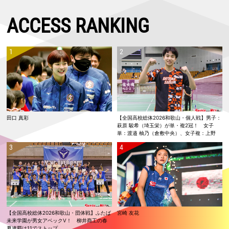
に勝利！ 日本勢5組が準決勝進出
ACCESS RANKING
2026.06.25
【USオープン2026 Super 300・2回戦】日本勢11組が準々決勝進出
2026.06.24
【USオープン2026 Super 300・1回戦2日目】日本勢14組が2回戦進出
2026.06.23
【USオープン2026 Super 300・予選／1回戦1日目】日本勢８組が勝利
2026.06.21
【全日本実業団2026・決勝】男子：トナミ運輸、女子：岐阜Bluvicが優
勝！！
田口 真彩
【全国高校総体2026和歌山・個人戦】男子：
2026.06.20
萩原 駿希（埼玉栄）が単・複2冠！ 女子
【全日本実業団2026・準々決勝／準決勝】男子：トナミ運輸と
単：渡邉 柚乃（倉敷中央）、女子複：上野
優寿／伴野 碧唯（ふたば未来学園）が春夏連
BIPROGY、女子：岐阜BluvicとBIPROGYが決勝進出！
覇！
2026.06.14
【オーストラリアオープン2026 Super 500・決勝】女子単：山口 茜が
優勝！！
2026.06.13
【オーストラリアオープン2026 Super 500・準決勝】山口が決勝進
出！ 奥原はベスト4
【全国高校総体2026和歌山・団体戦】ふたば
宮崎 友花
未来学園が男女アベックV！ 柳井商工の春
2026.06.12
夏連覇は11でストップ