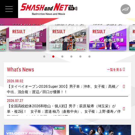
人戦】男子：萩原
駿希（埼玉栄）が
2026.08.02
2026.07.26
単・複2冠！ 女
【タイペイオープ
【中国オープン
2
団
子単：渡邉 柚乃
ン2026 Super
2026 Super
来
（倉敷中央）、女
300】男子単：沖
1000・決勝】女
2
ッ
子複：上野 優寿／
本、女子複：髙橋
子単：山口が優
工
伴野 碧唯（ふたば
／中出、混合複：
勝！！ 女子複：
で
未来学園）が春夏
渡辺／田口が優
福島／松本は準優
連覇！
勝！！
勝
What's News
一覧を見る
2026.08.02
【タイペイオープン2026 Super 300】男子単：沖本、女子複：髙橋／
中出、混合複：渡辺／田口が優勝！！
2026.07.27
【全国高校総体2026和歌山・個人戦】男子：萩原 駿希（埼玉栄）が
単・複2冠！ 女子単：渡邉 柚乃（倉敷中央）、女子複：上野 優寿／伴
野 碧唯（ふたば未来学園）が春夏連覇！
2026.07.26
【中国オープン2026 Super 1000・決勝】女子単：山口が優勝！！ 女