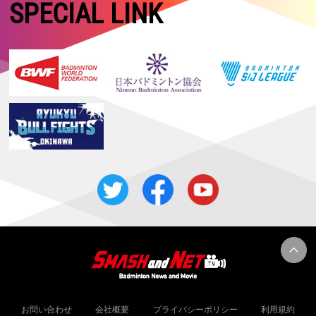
SPECIAL LINK
2026.05.27
【シンガポールオープン2026 Super 750・1回戦2日目】五十嵐／志
田、霜上／保原、渡辺／田口がランキング上位に勝利！
2026.05.26
【シンガポールオープン2026 Super 750・1回戦1日目】男子単：奈良岡
がランキング上位に勝利！
2026.05.24
【日本ランキングサーキット2026】高校2年の渡邉 柚乃が女子単優
勝！ 5種目いずれも初優勝
2026.05.24
【マレーシアマスターズ2026 Super 500・決勝】女子複：櫻本／廣田
は準優勝
2026.05.23
【マレーシアマスターズ2026 Super 500・準決勝】女子複：櫻本／廣
田が決勝進出！ 女子単：明地はベスト4
2026.05.22
【マレーシアマスターズ2026 Super 500・準々決勝】女子単：明地、
女子複：櫻本／廣田が準決勝進出！
2026.05.21
【マレーシアマスターズ2026 Super 500・2回戦】女子複：櫻本／廣田
が志田／五十嵐を破る！ 日本勢５組が準々決勝進出
お問い合わせ
会社概要
プライバシーポリシー
利用規約