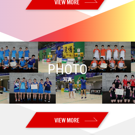
【カナダオープン2026 Super 300・準決勝】日本勢が5種目全てで決勝
進出！ 男子単・女子複は日本勢対決へ
2026.07.03
【カナダオープン2026 Super 300・準々決勝】後藤／吉田が格上に勝
利！ 沖本、鈴木／山北、古賀／齋藤が日本人対決を制す！
2026.07.02
【カナダオープン2026 Super 300・2回戦】日本勢13組が準々決勝進出
2026.07.01
【カナダオープン2026 Super 300・1回戦2日目】日本勢17組が2回戦進
出
PHOTO
2026.06.30
【カナダオープン2026 Super 300・予選／1回戦1日目】日本勢7組が2
回戦進出 男子単：秦野が本戦出場
写真
2026.06.28
【USオープン2026 Super 300・決勝】男子複：山下／岡村が海外ツ
アー初優勝！！ 女子複：髙橋／中出はツアー3連続優勝！！
2026.06.27
【USオープン2026 Super 300・準決勝】男子複：山下／岡村、女子
複：髙橋／中出が決勝進出！
2026.06.26
【USオープン2026 Super 300・準々決勝】女子複：髙橋／中出が格上