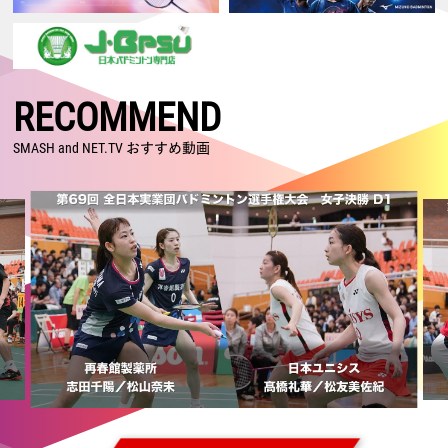
子複：福島／松本は準優勝
2026.07.25
【中国オープン2026 Super 1000・準決勝】山口、福島／松本が決勝進
出！ 宮崎はベスト4
2026.07.24
RECOMMEND
【中国オープン2026 Super 1000・準々決勝】女子単：宮崎が上位選手
に勝利！ 女子単：山口、女子複：福島／松本も準決勝進出
SMASH and NET.TV おすすめ動画
2026.07.24
【全国高校総体2026和歌山・団体戦】ふたば未来学園が男女アベック
V！ 柳井商工の春夏連覇は11でストップ
2026.07.23
【中国オープン2026 Super 1000・2回戦】混合複：渡辺／田口が上位
ペアに勝利！ 日本勢6組が準々決勝進出
2026.07.22
【中国オープン2026 Super 1000・1回戦2日目】混合複：霜上／保原が
上位ペアに勝利！ 日本勢13組が2回戦進出
2026.07.21
【中国オープン2026 Super 1000・1回戦1日目】男子複：熊谷／西 が上
位ペアに勝利！
2026.07.19
【ジャパンオープン2026 Super 750・決勝】女子単：山口、男子単：渡