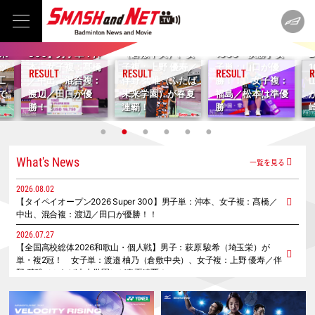
人戦】男子：萩原
駿希（埼玉栄）が
2026.08.02
2026.07.26
単・複2冠！ 女
【タイペイオープ
【中国オープン
2
団
子単：渡邉 柚乃
ン2026 Super
2026 Super
来
（倉敷中央）、女
300】男子単：沖
1000・決勝】女
2
ッ
子複：上野 優寿／
本、女子複：髙橋
子単：山口が優
工
伴野 碧唯（ふたば
／中出、混合複：
勝！！ 女子複：
で
未来学園）が春夏
渡辺／田口が優
福島／松本は準優
連覇！
勝！！
勝
What's News
一覧を見る
2026.08.02
【タイペイオープン2026 Super 300】男子単：沖本、女子複：髙橋／
中出、混合複：渡辺／田口が優勝！！
2026.07.27
【全国高校総体2026和歌山・個人戦】男子：萩原 駿希（埼玉栄）が
単・複2冠！ 女子単：渡邉 柚乃（倉敷中央）、女子複：上野 優寿／伴
野 碧唯（ふたば未来学園）が春夏連覇！
2026.07.26
【中国オープン2026 Super 1000・決勝】女子単：山口が優勝！！ 女