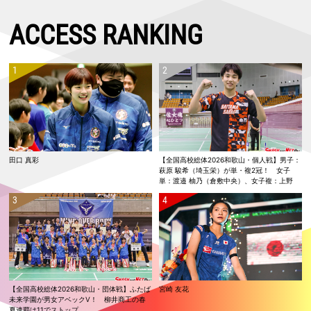
に勝利！ 日本勢5組が準決勝進出
ACCESS RANKING
2026.06.25
【USオープン2026 Super 300・2回戦】日本勢11組が準々決勝進出
2026.06.24
【USオープン2026 Super 300・1回戦2日目】日本勢14組が2回戦進出
2026.06.23
【USオープン2026 Super 300・予選／1回戦1日目】日本勢８組が勝利
2026.06.21
【全日本実業団2026・決勝】男子：トナミ運輸、女子：岐阜Bluvicが優
勝！！
田口 真彩
【全国高校総体2026和歌山・個人戦】男子：
2026.06.20
萩原 駿希（埼玉栄）が単・複2冠！ 女子
【全日本実業団2026・準々決勝／準決勝】男子：トナミ運輸と
単：渡邉 柚乃（倉敷中央）、女子複：上野
優寿／伴野 碧唯（ふたば未来学園）が春夏連
BIPROGY、女子：岐阜BluvicとBIPROGYが決勝進出！
覇！
2026.06.14
【オーストラリアオープン2026 Super 500・決勝】女子単：山口 茜が
優勝！！
2026.06.13
【オーストラリアオープン2026 Super 500・準決勝】山口が決勝進
出！ 奥原はベスト4
【全国高校総体2026和歌山・団体戦】ふたば
宮崎 友花
未来学園が男女アベックV！ 柳井商工の春
2026.06.12
夏連覇は11でストップ