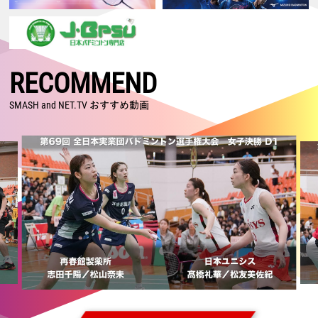
子複：福島／松本は準優勝
2026.07.25
【中国オープン2026 Super 1000・準決勝】山口、福島／松本が決勝進
出！ 宮崎はベスト4
2026.07.24
RECOMMEND
【中国オープン2026 Super 1000・準々決勝】女子単：宮崎が上位選手
に勝利！ 女子単：山口、女子複：福島／松本も準決勝進出
SMASH and NET.TV おすすめ動画
2026.07.24
【全国高校総体2026和歌山・団体戦】ふたば未来学園が男女アベック
V！ 柳井商工の春夏連覇は11でストップ
2026.07.23
【中国オープン2026 Super 1000・2回戦】混合複：渡辺／田口が上位
ペアに勝利！ 日本勢6組が準々決勝進出
2026.07.22
【中国オープン2026 Super 1000・1回戦2日目】混合複：霜上／保原が
上位ペアに勝利！ 日本勢13組が2回戦進出
2026.07.21
【中国オープン2026 Super 1000・1回戦1日目】男子複：熊谷／西 が上
位ペアに勝利！
2026.07.19
【ジャパンオープン2026 Super 750・決勝】女子単：山口、男子単：渡