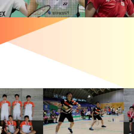
勝進出！
 山口、福島／松本も準決勝進出
女子単：仁平は明地に勝利
優勝
進出！
！ 日本勢4組が準決勝進出
田口がランキング上位に勝利！
利！