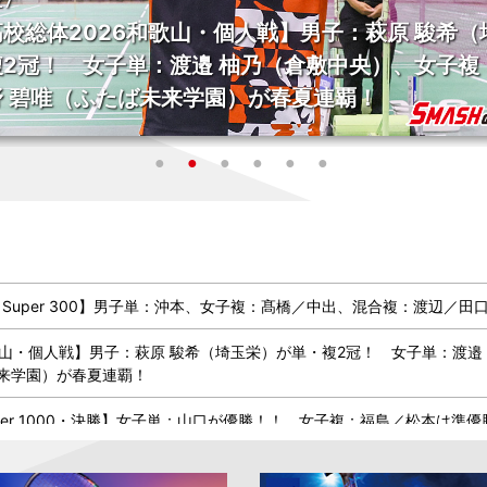
2026.07.26
【中国オープン2026 Super 1000・決勝
勝！！ 女子複：福島／松本は準優勝
 Super 300】男子単：沖本、女子複：髙橋／中出、混合複：渡辺／田
歌山・個人戦】男子：萩原 駿希（埼玉栄）が単・複2冠！ 女子単：渡邉
未来学園）が春夏連覇！
uper 1000・決勝】女子単：山口が優勝！！ 女子複：福島／松本は準優
uper 1000・準決勝】山口、福島／松本が決勝進出！ 宮崎はベスト4