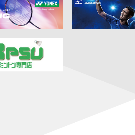
Super 1000・準々決勝】女子単：宮崎が上位選手に勝利！ 女子単：
歌山・団体戦】ふたば未来学園が男女アベックV！ 柳井商工の春夏連覇は
uper 1000・2回戦】混合複：渡辺／田口が上位ペアに勝利！ 日本勢6
uper 1000・1回戦2日目】混合複：霜上／保原が上位ペアに勝利！ 日本
per 1000・1回戦1日目】男子複：熊谷／西 が上位ペアに勝利！
 Super 750・決勝】女子単：山口、男子単：渡邉いずれも準優勝
 Super 750・準決勝】女子単：山口、男子単：渡邉が決勝進出！
 Super 750・準々決勝】日本勢7組が準決勝進出！
6 Super 750・2回戦】女子複：鈴木／山北、混合複：古賀／齋藤、
 Super 750・1回戦2日目】男子単：田中、男子複：川邊／松川が格
 Super 750・1回戦1日目】古賀／齋藤がランキング上位に勝利！ 