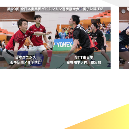
制覇！
複は日本勢対決へ
北、古賀／齋藤が日本人対決を制す！
野が本戦出場
複：髙橋／中出はツアー3連続優勝！！
！
準決勝進出