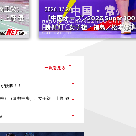
2026.07.25
】女子単：山口が優
【中国オープン2026
勝進出！ 宮崎はベ
一覧を見る
口が優勝！！
 柚乃（倉敷中央）、女子複：上野 優
勝