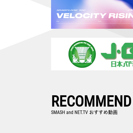
2026.07.24
【中国オープン2026 
2026.07.24
【全国高校総体2026和
2026.07.23
【中国オープン2026 S
2026.07.22
【中国オープン2026 S
2026.07.21
【中国オープン2026 Su
2026.07.19
【ジャパンオープン2026
2026.07.18
【ジャパンオープン2026
2026.07.17
【ジャパンオープン2026
RECOMMEND
2026.07.16
【ジャパンオープン202
SMASH and NET.TV おすすめ動画
2026.07.15
【ジャパンオープン2026
2026.07.14
【ジャパンオープン2026