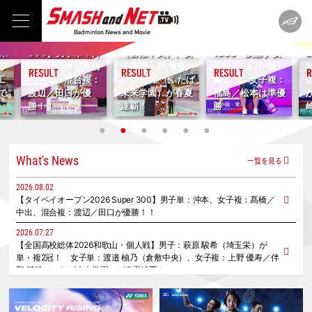
人戦】男子：萩原
駿希（埼玉栄）が
2026.08.02
2026.07.26
単・複2冠！ 女
【タイペイオープ
【中国オープン
2
団
子単：渡邉 柚乃
ン2026 Super
2026 Super
来
（倉敷中央）、女
300】男子単：沖
1000・決勝】女
2
ッ
子複：上野 優寿／
本、女子複：髙橋
子単：山口が優
工
伴野 碧唯（ふたば
／中出、混合複：
勝！！ 女子複：
で
未来学園）が春夏
渡辺／田口が優
福島／松本は準優
連覇！
勝！！
勝
What's News
一覧を見る
2026.08.02
【タイペイオープン2026 Super 300】男子単：沖本、女子複：髙橋／
中出、混合複：渡辺／田口が優勝！！
2026.07.27
【全国高校総体2026和歌山・個人戦】男子：萩原 駿希（埼玉栄）が
単・複2冠！ 女子単：渡邉 柚乃（倉敷中央）、女子複：上野 優寿／伴
野 碧唯（ふたば未来学園）が春夏連覇！
2026.07.26
【中国オープン2026 Super 1000・決勝】女子単：山口が優勝！！ 女