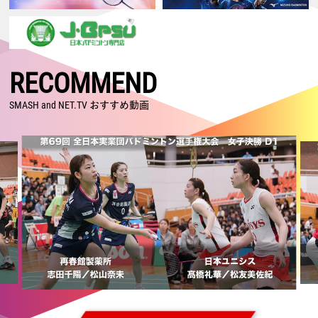
子複：福島／松本は準優勝
2026.07.25
【中国オープン2026 Super 1000・準決勝】山口、福島／松本が決勝進
出！ 宮崎はベスト4
2026.07.24
RECOMMEND
【中国オープン2026 Super 1000・準々決勝】女子単：宮崎が上位選手
に勝利！ 女子単：山口、女子複：福島／松本も準決勝進出
SMASH and NET.TV おすすめ動画
2026.07.24
【全国高校総体2026和歌山・団体戦】ふたば未来学園が男女アベック
V！ 柳井商工の春夏連覇は11でストップ
2026.07.23
【中国オープン2026 Super 1000・2回戦】混合複：渡辺／田口が上位
ペアに勝利！ 日本勢6組が準々決勝進出
2026.07.22
【中国オープン2026 Super 1000・1回戦2日目】混合複：霜上／保原が
上位ペアに勝利！ 日本勢13組が2回戦進出
2026.07.21
【中国オープン2026 Super 1000・1回戦1日目】男子複：熊谷／西 が上
位ペアに勝利！
2026.07.19
【ジャパンオープン2026 Super 750・決勝】女子単：山口、男子単：渡