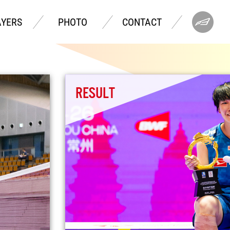
AYERS
PHOTO
CONTACT