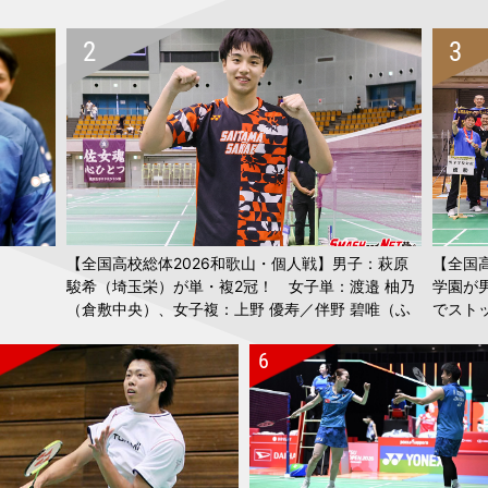
uper 500・準々決勝】日本勢4組が準決勝進出！
uper 500・2回戦】女子複：鈴木／山北、混合複：霜上／保原が難敵に勝
per 500・1回戦2日目】日本勢14組が2回戦進出
uper 500・予選／1回戦1日目】女子複：櫻本／廣田、予選で辛勝
26】男子：日本体育大学、女子：筑波大学が優勝！！
26・準決勝】日本女子、中国に0−3で敗退しベスト４
【全国高校総体2026和歌山・個人戦】男子：萩原
【全国
26・準々決勝】日本男子、フランスに0−3で敗退
駿希（埼玉栄）が単・複2冠！ 女子単：渡邉 柚乃
学園が
（倉敷中央）、女子複：上野 優寿／伴野 碧唯（ふ
でスト
26・準々決勝】日本女子、タイに3−1で勝利して準決勝進出！
たば未来学園）が春夏連覇！
 ジャパン2026】各種目の優勝者〜3位が決まり閉幕
 ジャパン2026】各国のバド愛好者がプレー 12日には松友美佐紀