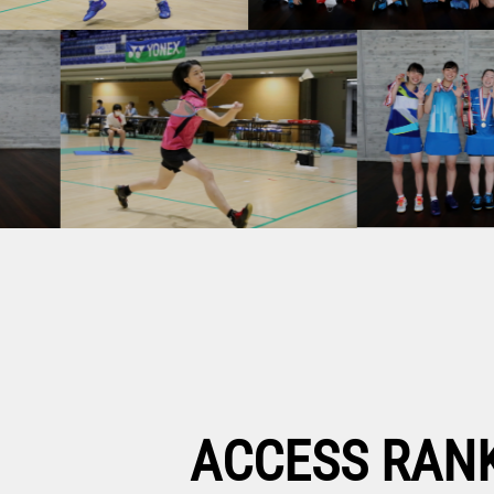
2026.05.24
【日本ランキングサーキッ
2026.05.24
【マレーシアマスターズ20
2026.05.23
【マレーシアマスターズ20
2026.05.22
【マレーシアマスターズ20
2026.05.21
【マレーシアマスターズ2
2026.05.20
【マレーシアマスターズ202
2026.05.19
【マレーシアマスターズ20
2026.05.17
【タイオープン2026 S
2026.05.17
【中国マスターズ2026 S
ACCESS RAN
2026.05.16
【タイオープン2026 S