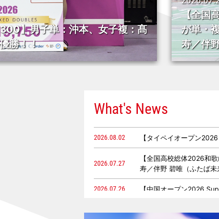
人戦】男子：萩原 駿希（埼玉栄）
2026.07.
柚乃（倉敷中央）、女子複：上野 優
【中国オ
）が春夏連覇！
勝！！
What's News
2026.08.02
【タイペイオープン2026
【全国高校総体2026和
2026.07.27
寿／伴野 碧唯（ふたば
2026.07.26
【中国オープン2026 S
2026.07.25
【中国オープン2026 S