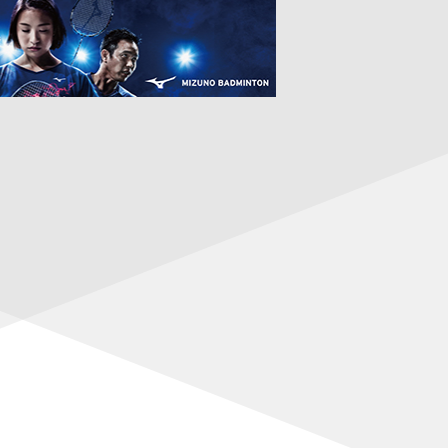
山口、女子複：福島／松本も準決勝進出
11でストップ
組が準々決勝進出
勢13組が2回戦進出
男子複：保木／小林が日本人対決で勝利！
上に勝利！ 日本勢15組が2回戦進出
奈良岡、奥原、渡辺／田口も2回戦進出