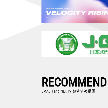
2026.07.24
【中国オープン2026 
2026.07.24
【全国高校総体2026和
2026.07.23
【中国オープン2026 S
2026.07.22
【中国オープン2026 S
2026.07.21
【中国オープン2026 Su
2026.07.19
【ジャパンオープン2026
2026.07.18
【ジャパンオープン2026
2026.07.17
【ジャパンオープン2026
RECOMMEND
2026.07.16
【ジャパンオープン202
SMASH and NET.TV おすすめ動画
2026.07.15
【ジャパンオープン2026
2026.07.14
【ジャパンオープン2026