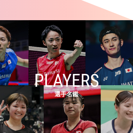
per 300・1回戦2日目】日本勢14組が2回戦進出
per 300・予選／1回戦1日目】日本勢８組が勝利
勝】男子：トナミ運輸、女子：岐阜Bluvicが優勝！！
々決勝／準決勝】男子：トナミ運輸とBIPROGY、女子：岐阜BluvicとB
026 Super 500・決勝】女子単：山口 茜が優勝！！
026 Super 500・準決勝】山口が決勝進出！ 奥原はベスト4
PLAYERS
026 Super 500・準々決勝】山口、奥原が準決勝進出
026 Super 500・2回戦】日本勢３組が準々決勝進出
選手名鑑
26 Super 500・1回戦2日目】日本勢5組が2回戦進出
026 Super 500・予選／1回戦1日目】男子単：小川 翔悟、武井 凛
26 Super 1000・決勝】フクマツ優勝！！ 山口は準優勝