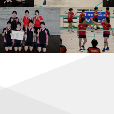
：明地はベスト4
決勝進出！
る！ 日本勢５組が準々決勝進出
勝