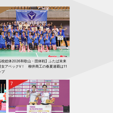
利！
高校総体2026和歌山・団体戦】ふたば未来
男女アベックV！ 柳井商工の春夏連覇は11
ップ
選手・早川賢一さんが来場、ファンと交流