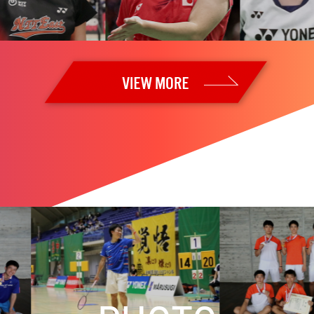
26 Super 1000・準決勝】女子単：山口、女子複：福島／松本が決
26 Super 1000・準々決勝】保原／廣上が世界ランク2位を下す！
26 Super 1000・2回戦】男子単：田中が世界ランク1位に勝利！！
6 Super 1000・1回戦2日目】日本勢12組が2回戦進出
26 Super 1000・1回戦1日目】日本勢の女子複3組いずれも勝利 
26 Super 750・決勝】女子単：山口、混合複：霜上／保原ともに準
26 Super 750・準決勝】女子単：山口、混合複：霜上／保原が決勝
26 Super 750・準々決勝】混合複：霜上／保原の快進撃止まらず
26 Super 750・2回戦】日本勢9組が準々決勝進出
26 Super 750・1回戦2日目】五十嵐／志田、霜上／保原、渡辺／
26 Super 750・1回戦1日目】男子単：奈良岡がランキング上位に勝