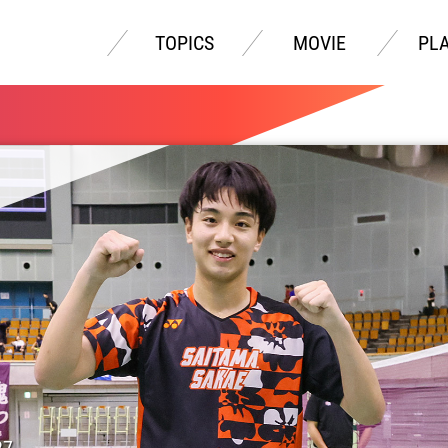
TOPICS
MOVIE
PL