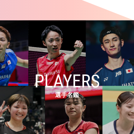
per 300・1回戦2日目】日本勢14組が2回戦進出
per 300・予選／1回戦1日目】日本勢８組が勝利
勝】男子：トナミ運輸、女子：岐阜Bluvicが優勝！！
々決勝／準決勝】男子：トナミ運輸とBIPROGY、女子：岐阜BluvicとB
026 Super 500・決勝】女子単：山口 茜が優勝！！
026 Super 500・準決勝】山口が決勝進出！ 奥原はベスト4
PLAYERS
026 Super 500・準々決勝】山口、奥原が準決勝進出
026 Super 500・2回戦】日本勢３組が準々決勝進出
選手名鑑
26 Super 500・1回戦2日目】日本勢5組が2回戦進出
026 Super 500・予選／1回戦1日目】男子単：小川 翔悟、武井 凛
26 Super 1000・決勝】フクマツ優勝！！ 山口は準優勝