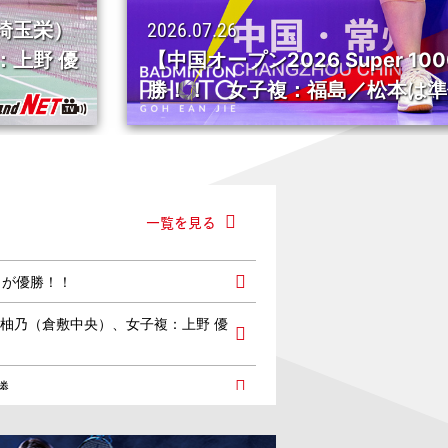
2026.07.25
口が優
【中国オープン2026 Super
勝進出！ 宮崎はベスト4
一覧を見る
口が優勝！！
 柚乃（倉敷中央）、女子複：上野 優
勝