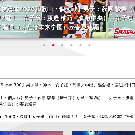
7.26
オープン2026 Super 1000・決勝】女子単：山
 女子複：福島／松本は準優勝
 Super 300】男子単：沖本、女子複：髙橋／中出、混合複：渡辺／田
歌山・個人戦】男子：萩原 駿希（埼玉栄）が単・複2冠！ 女子単：渡邉
未来学園）が春夏連覇！
uper 1000・決勝】女子単：山口が優勝！！ 女子複：福島／松本は準優
uper 1000・準決勝】山口、福島／松本が決勝進出！ 宮崎はベスト4