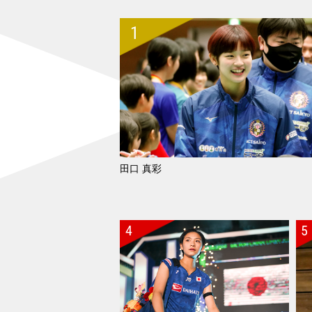
2026.05.15
【タイオープン2026 S
2026.05.14
【タイオープン2026 S
2026.05.13
【タイオープン2026 Su
2026.05.12
【タイオープン2026 S
2026.05.04
【関東大学春季リーグ20
2026.05.02
【トマス＆ユーバー杯20
田口 真彩
2026.05.01
【トマス＆ユーバー杯20
2026.04.30
【トマス＆ユーバー杯20
2026.04.13
【ミズノおもてなしカップ
2026.04.12
【ミズノおもてなしカップ