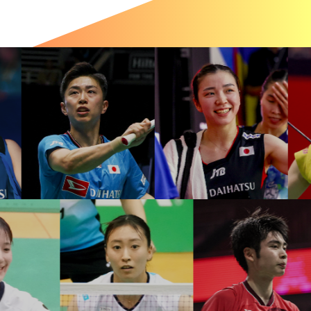
IPROGYが決勝進出！
生 ともに本戦出場ならず