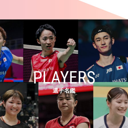
per 300・1回戦2日目】日本勢14組が2回戦進出
per 300・予選／1回戦1日目】日本勢８組が勝利
勝】男子：トナミ運輸、女子：岐阜Bluvicが優勝！！
々決勝／準決勝】男子：トナミ運輸とBIPROGY、女子：岐阜BluvicとB
026 Super 500・決勝】女子単：山口 茜が優勝！！
026 Super 500・準決勝】山口が決勝進出！ 奥原はベスト4
PLAYERS
026 Super 500・準々決勝】山口、奥原が準決勝進出
026 Super 500・2回戦】日本勢３組が準々決勝進出
選手名鑑
26 Super 500・1回戦2日目】日本勢5組が2回戦進出
026 Super 500・予選／1回戦1日目】男子単：小川 翔悟、武井 凛
26 Super 1000・決勝】フクマツ優勝！！ 山口は準優勝