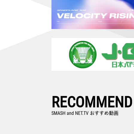
2026.07.24
【中国オープン2026 
2026.07.24
【全国高校総体2026和
2026.07.23
【中国オープン2026 S
2026.07.22
【中国オープン2026 S
2026.07.21
【中国オープン2026 Su
2026.07.19
【ジャパンオープン2026
2026.07.18
【ジャパンオープン2026
2026.07.17
【ジャパンオープン2026
RECOMMEND
2026.07.16
【ジャパンオープン202
SMASH and NET.TV おすすめ動画
2026.07.15
【ジャパンオープン2026
2026.07.14
【ジャパンオープン2026