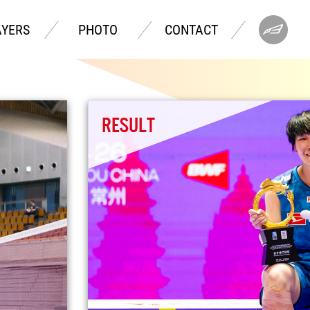
AYERS
PHOTO
CONTACT