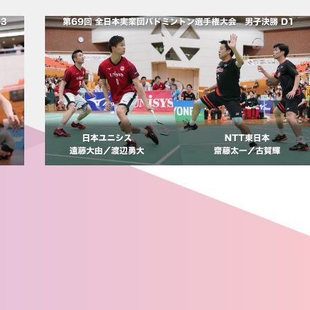
2026.07.05
【カナダオープン2026 S
2026.07.04
【カナダオープン2026 
2026.07.03
【カナダオープン2026
2026.07.02
【カナダオープン2026 S
2026.07.01
【カナダオープン2026 S
2026.06.30
【カナダオープン2026 
2026.06.28
【USオープン2026 S
2026.06.27
【USオープン2026 S
2026.06.26
【USオープン2026 S
2026.06.25
【USオープン2026 Su