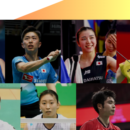
IPROGYが決勝進出！
生 ともに本戦出場ならず