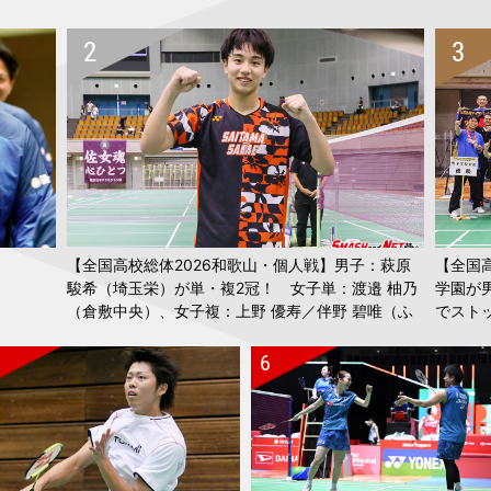
uper 500・準々決勝】日本勢4組が準決勝進出！
uper 500・2回戦】女子複：鈴木／山北、混合複：霜上／保原が難敵に勝
per 500・1回戦2日目】日本勢14組が2回戦進出
uper 500・予選／1回戦1日目】女子複：櫻本／廣田、予選で辛勝
26】男子：日本体育大学、女子：筑波大学が優勝！！
26・準決勝】日本女子、中国に0−3で敗退しベスト４
【全国高校総体2026和歌山・個人戦】男子：萩原
【全国
26・準々決勝】日本男子、フランスに0−3で敗退
駿希（埼玉栄）が単・複2冠！ 女子単：渡邉 柚乃
学園が
（倉敷中央）、女子複：上野 優寿／伴野 碧唯（ふ
でスト
26・準々決勝】日本女子、タイに3−1で勝利して準決勝進出！
たば未来学園）が春夏連覇！
 ジャパン2026】各種目の優勝者〜3位が決まり閉幕
 ジャパン2026】各国のバド愛好者がプレー 12日には松友美佐紀