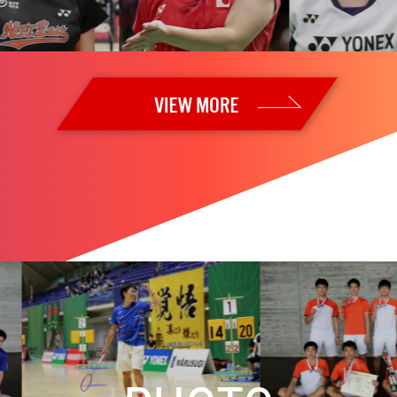
26 Super 1000・準決勝】女子単：山口、女子複：福島／松本が決
26 Super 1000・準々決勝】保原／廣上が世界ランク2位を下す！
26 Super 1000・2回戦】男子単：田中が世界ランク1位に勝利！！
6 Super 1000・1回戦2日目】日本勢12組が2回戦進出
26 Super 1000・1回戦1日目】日本勢の女子複3組いずれも勝利 
26 Super 750・決勝】女子単：山口、混合複：霜上／保原ともに準
26 Super 750・準決勝】女子単：山口、混合複：霜上／保原が決勝
26 Super 750・準々決勝】混合複：霜上／保原の快進撃止まらず
26 Super 750・2回戦】日本勢9組が準々決勝進出
26 Super 750・1回戦2日目】五十嵐／志田、霜上／保原、渡辺／
26 Super 750・1回戦1日目】男子単：奈良岡がランキング上位に勝