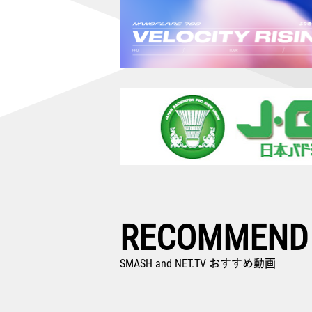
2026.07.24
【中国オープン2026 
2026.07.24
【全国高校総体2026和
2026.07.23
【中国オープン2026 S
2026.07.22
【中国オープン2026 S
2026.07.21
【中国オープン2026 Su
2026.07.19
【ジャパンオープン2026
2026.07.18
【ジャパンオープン2026
2026.07.17
【ジャパンオープン2026
RECOMMEND
2026.07.16
【ジャパンオープン202
SMASH and NET.TV おすすめ動画
2026.07.15
【ジャパンオープン2026
2026.07.14
【ジャパンオープン2026