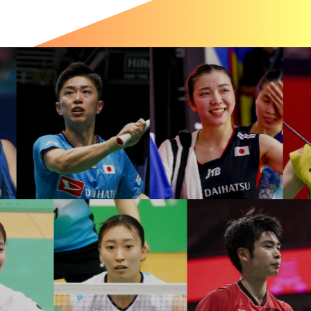
IPROGYが決勝進出！
生 ともに本戦出場ならず