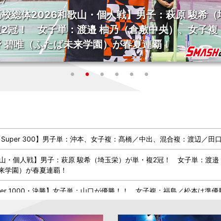
26
ープン2026 Super 1000・決勝】女子単：山口
 女子複：福島／松本は準優勝
 Super 300】男子単：沖本、女子複：髙橋／中出、混合複：渡辺／田
歌山・個人戦】男子：萩原 駿希（埼玉栄）が単・複2冠！ 女子単：渡邉
未来学園）が春夏連覇！
uper 1000・決勝】女子単：山口が優勝！！ 女子複：福島／松本は準優
uper 1000・準決勝】山口、福島／松本が決勝進出！ 宮崎はベスト4