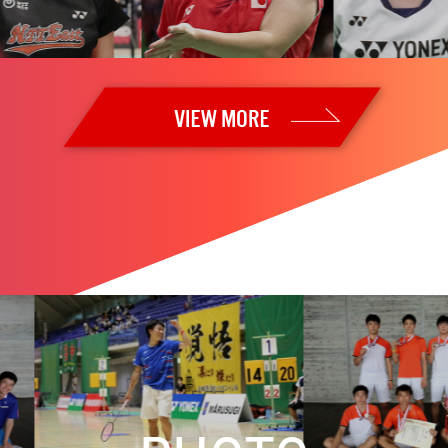
26 Super 1000・準決勝】女子単：山口、女子複：福島／松本が決
26 Super 1000・準々決勝】保原／廣上が世界ランク2位を下す！
26 Super 1000・2回戦】男子単：田中が世界ランク1位に勝利！！
6 Super 1000・1回戦2日目】日本勢12組が2回戦進出
26 Super 1000・1回戦1日目】日本勢の女子複3組いずれも勝利 
26 Super 750・決勝】女子単：山口、混合複：霜上／保原ともに準
26 Super 750・準決勝】女子単：山口、混合複：霜上／保原が決勝
26 Super 750・準々決勝】混合複：霜上／保原の快進撃止まらず
26 Super 750・2回戦】日本勢9組が準々決勝進出
26 Super 750・1回戦2日目】五十嵐／志田、霜上／保原、渡辺／
26 Super 750・1回戦1日目】男子単：奈良岡がランキング上位に勝