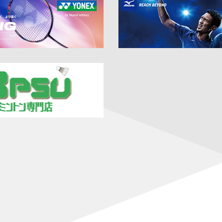
Super 1000・準々決勝】女子単：宮崎が上位選手に勝利！ 女子単：
歌山・団体戦】ふたば未来学園が男女アベックV！ 柳井商工の春夏連覇は
uper 1000・2回戦】混合複：渡辺／田口が上位ペアに勝利！ 日本勢6
uper 1000・1回戦2日目】混合複：霜上／保原が上位ペアに勝利！ 日本
per 1000・1回戦1日目】男子複：熊谷／西 が上位ペアに勝利！
 Super 750・決勝】女子単：山口、男子単：渡邉いずれも準優勝
 Super 750・準決勝】女子単：山口、男子単：渡邉が決勝進出！
 Super 750・準々決勝】日本勢7組が準決勝進出！
6 Super 750・2回戦】女子複：鈴木／山北、混合複：古賀／齋藤、
 Super 750・1回戦2日目】男子単：田中、男子複：川邊／松川が格
 Super 750・1回戦1日目】古賀／齋藤がランキング上位に勝利！ 