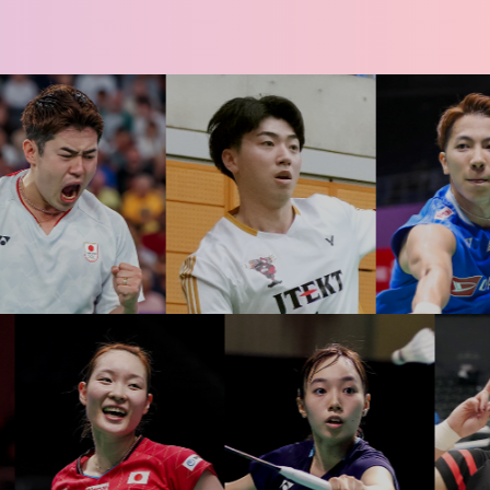
2026.06.24
【USオープン2026 Su
2026.06.23
【USオープン2026 Su
2026.06.21
【全日本実業団2026・決
2026.06.20
【全日本実業団2026・準
2026.06.14
【オーストラリアオープン2
2026.06.13
【オーストラリアオープン2
2026.06.12
【オーストラリアオープン2
2026.06.11
【オーストラリアオープン2
2026.06.10
【オーストラリアオープン20
2026.06.09
【オーストラリアオープン2
2026.06.07
【インドネシアオープン20