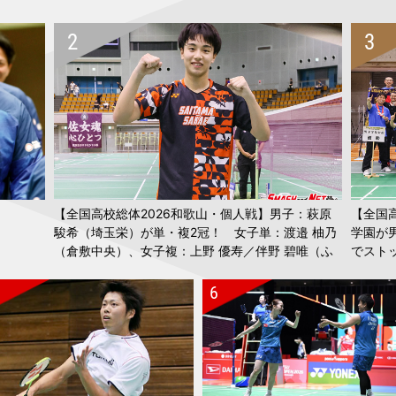
uper 500・準々決勝】日本勢4組が準決勝進出！
uper 500・2回戦】女子複：鈴木／山北、混合複：霜上／保原が難敵に勝
per 500・1回戦2日目】日本勢14組が2回戦進出
uper 500・予選／1回戦1日目】女子複：櫻本／廣田、予選で辛勝
26】男子：日本体育大学、女子：筑波大学が優勝！！
26・準決勝】日本女子、中国に0−3で敗退しベスト４
【全国高校総体2026和歌山・個人戦】男子：萩原
【全国
26・準々決勝】日本男子、フランスに0−3で敗退
駿希（埼玉栄）が単・複2冠！ 女子単：渡邉 柚乃
学園が
（倉敷中央）、女子複：上野 優寿／伴野 碧唯（ふ
でスト
26・準々決勝】日本女子、タイに3−1で勝利して準決勝進出！
たば未来学園）が春夏連覇！
 ジャパン2026】各種目の優勝者〜3位が決まり閉幕
 ジャパン2026】各国のバド愛好者がプレー 12日には松友美佐紀