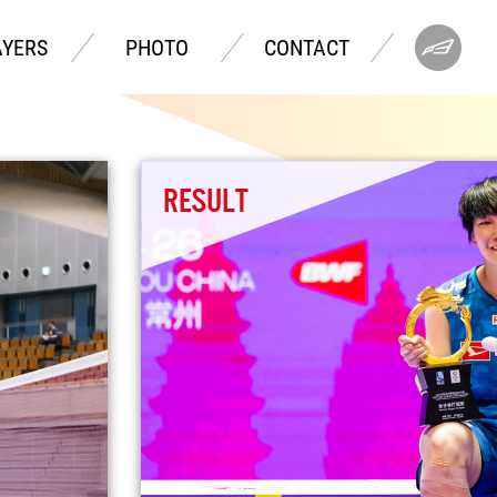
AYERS
PHOTO
CONTACT