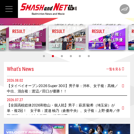
人戦】男子：萩原
駿希（埼玉栄）が
2026.08.02
2026.07.26
単・複2冠！ 女
【タイペイオープ
【中国オープン
2
団
子単：渡邉 柚乃
ン2026 Super
2026 Super
来
（倉敷中央）、女
300】男子単：沖
1000・決勝】女
2
ッ
子複：上野 優寿／
本、女子複：髙橋
子単：山口が優
工
伴野 碧唯（ふたば
／中出、混合複：
勝！！ 女子複：
で
未来学園）が春夏
渡辺／田口が優
福島／松本は準優
連覇！
勝！！
勝
What's News
一覧を見る
2026.08.02
【タイペイオープン2026 Super 300】男子単：沖本、女子複：髙橋／
中出、混合複：渡辺／田口が優勝！！
2026.07.27
【全国高校総体2026和歌山・個人戦】男子：萩原 駿希（埼玉栄）が
単・複2冠！ 女子単：渡邉 柚乃（倉敷中央）、女子複：上野 優寿／伴
野 碧唯（ふたば未来学園）が春夏連覇！
2026.07.26
【中国オープン2026 Super 1000・決勝】女子単：山口が優勝！！ 女