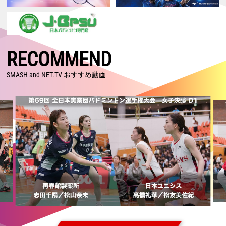
子複：福島／松本は準優勝
2026.07.25
【中国オープン2026 Super 1000・準決勝】山口、福島／松本が決勝進
出！ 宮崎はベスト4
2026.07.24
RECOMMEND
【中国オープン2026 Super 1000・準々決勝】女子単：宮崎が上位選手
に勝利！ 女子単：山口、女子複：福島／松本も準決勝進出
SMASH and NET.TV おすすめ動画
2026.07.24
【全国高校総体2026和歌山・団体戦】ふたば未来学園が男女アベック
V！ 柳井商工の春夏連覇は11でストップ
2026.07.23
【中国オープン2026 Super 1000・2回戦】混合複：渡辺／田口が上位
ペアに勝利！ 日本勢6組が準々決勝進出
2026.07.22
【中国オープン2026 Super 1000・1回戦2日目】混合複：霜上／保原が
上位ペアに勝利！ 日本勢13組が2回戦進出
2026.07.21
【中国オープン2026 Super 1000・1回戦1日目】男子複：熊谷／西 が上
位ペアに勝利！
2026.07.19
【ジャパンオープン2026 Super 750・決勝】女子単：山口、男子単：渡