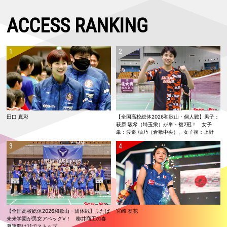
に勝利！ 日本勢5組が準決勝進出
ACCESS RANKING
2026.06.25
【USオープン2026 Super 300・2回戦】日本勢11組が準々決勝進出
2026.06.24
【USオープン2026 Super 300・1回戦2日目】日本勢14組が2回戦進出
2026.06.23
【USオープン2026 Super 300・予選／1回戦1日目】日本勢８組が勝利
2026.06.21
【全日本実業団2026・決勝】男子：トナミ運輸、女子：岐阜Bluvicが優
勝！！
田口 真彩
【全国高校総体2026和歌山・個人戦】男子：
2026.06.20
萩原 駿希（埼玉栄）が単・複2冠！ 女子
【全日本実業団2026・準々決勝／準決勝】男子：トナミ運輸と
単：渡邉 柚乃（倉敷中央）、女子複：上野
優寿／伴野 碧唯（ふたば未来学園）が春夏連
BIPROGY、女子：岐阜BluvicとBIPROGYが決勝進出！
覇！
2026.06.14
【オーストラリアオープン2026 Super 500・決勝】女子単：山口 茜が
優勝！！
2026.06.13
【オーストラリアオープン2026 Super 500・準決勝】山口が決勝進
出！ 奥原はベスト4
【全国高校総体2026和歌山・団体戦】ふたば
宮崎 友花
未来学園が男女アベックV！ 柳井商工の春
2026.06.12
夏連覇は11でストップ