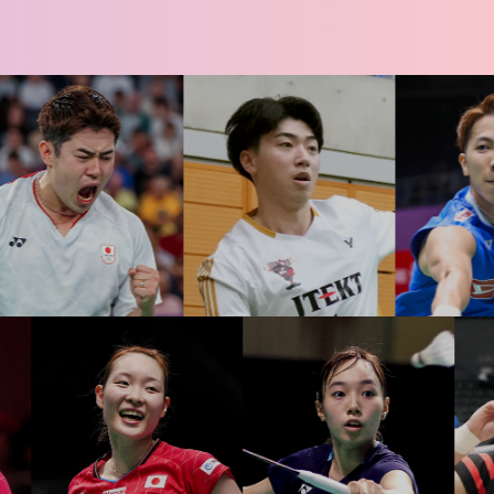
2026.06.24
【USオープン2026 Su
2026.06.23
【USオープン2026 Su
2026.06.21
【全日本実業団2026・決
2026.06.20
【全日本実業団2026・準
2026.06.14
【オーストラリアオープン2
2026.06.13
【オーストラリアオープン2
2026.06.12
【オーストラリアオープン2
2026.06.11
【オーストラリアオープン2
2026.06.10
【オーストラリアオープン20
2026.06.09
【オーストラリアオープン2
2026.06.07
【インドネシアオープン20