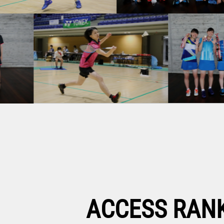
2026.05.24
【日本ランキングサーキッ
2026.05.24
【マレーシアマスターズ20
2026.05.23
【マレーシアマスターズ20
2026.05.22
【マレーシアマスターズ20
2026.05.21
【マレーシアマスターズ2
2026.05.20
【マレーシアマスターズ202
2026.05.19
【マレーシアマスターズ20
2026.05.17
【タイオープン2026 S
2026.05.17
【中国マスターズ2026 S
ACCESS RAN
2026.05.16
【タイオープン2026 S