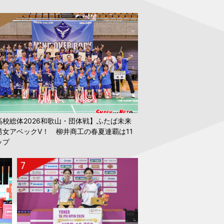
利！
高校総体2026和歌山・団体戦】ふたば未来
男女アベックV！ 柳井商工の春夏連覇は11
ップ
選手・早川賢一さんが来場、ファンと交流