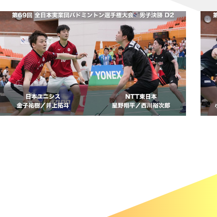
制覇！
複は日本勢対決へ
北、古賀／齋藤が日本人対決を制す！
野が本戦出場
複：髙橋／中出はツアー3連続優勝！！
！
準決勝進出