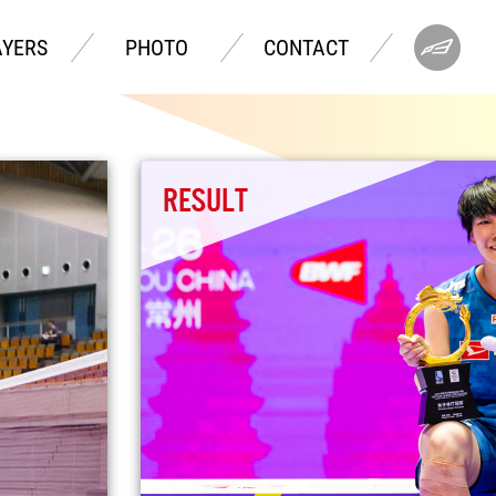
AYERS
PHOTO
CONTACT