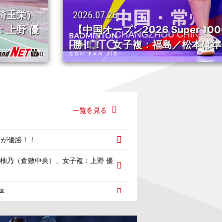
2026.07.26
【中国オープン2026 Super 1000・決勝】女
勝！！ 女子複：福島／松本は準優勝
一覧を見る
口が優勝！！
 柚乃（倉敷中央）、女子複：上野 優
勝