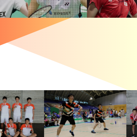
勝進出！
 山口、福島／松本も準決勝進出
女子単：仁平は明地に勝利
優勝
進出！
！ 日本勢4組が準決勝進出
田口がランキング上位に勝利！
利！