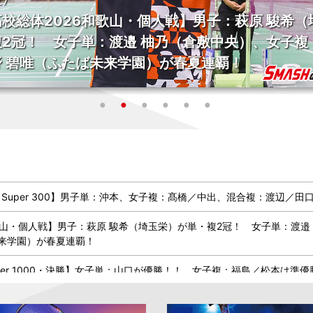
歌山・個人戦】男子：萩原 駿希（埼玉栄）
：渡邉 柚乃（倉敷中央）、女子複：上野 優
未来学園）が春夏連覇！
 Super 300】男子単：沖本、女子複：髙橋／中出、混合複：渡辺／田
歌山・個人戦】男子：萩原 駿希（埼玉栄）が単・複2冠！ 女子単：渡邉
未来学園）が春夏連覇！
uper 1000・決勝】女子単：山口が優勝！！ 女子複：福島／松本は準優
uper 1000・準決勝】山口、福島／松本が決勝進出！ 宮崎はベスト4