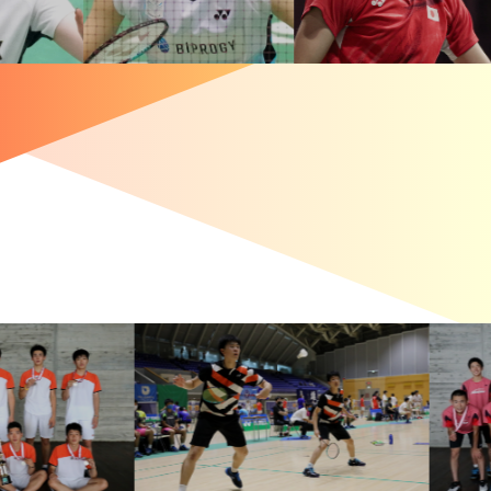
勝進出！
 山口、福島／松本も準決勝進出
女子単：仁平は明地に勝利
優勝
進出！
！ 日本勢4組が準決勝進出
田口がランキング上位に勝利！
利！