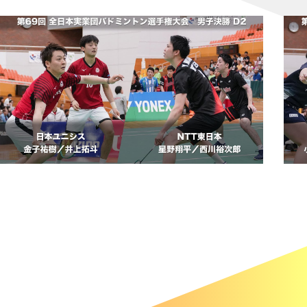
制覇！
複は日本勢対決へ
北、古賀／齋藤が日本人対決を制す！
野が本戦出場
複：髙橋／中出はツアー3連続優勝！！
！
準決勝進出