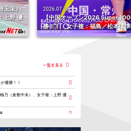
2026.07.25
が優
【中国オープン2026 Super 
勝進出！ 宮崎はベスト4
一覧を見る
口が優勝！！
 柚乃（倉敷中央）、女子複：上野 優
勝