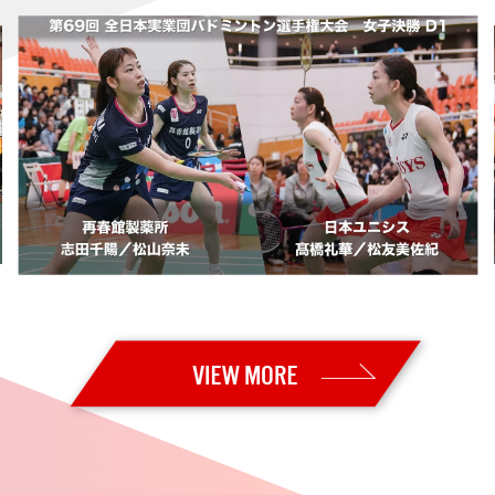
uper 300・決勝】日本勢が5種目制覇！！ 沖本はSuper 300大会 初
Super 300・準決勝】日本勢が5種目全てで決勝進出！ 男子単・女子
 Super 300・準々決勝】後藤／吉田が格上に勝利！ 沖本、鈴木／山
uper 300・2回戦】日本勢13組が準々決勝進出
uper 300・1回戦2日目】日本勢17組が2回戦進出
Super 300・予選／1回戦1日目】日本勢7組が2回戦進出 男子単：秦
uper 300・決勝】男子複：山下／岡村が海外ツアー初優勝！！ 女子
uper 300・準決勝】男子複：山下／岡村、女子複：髙橋／中出が決勝進出
uper 300・準々決勝】女子複：髙橋／中出が格上に勝利！ 日本勢5組が
per 300・2回戦】日本勢11組が準々決勝進出