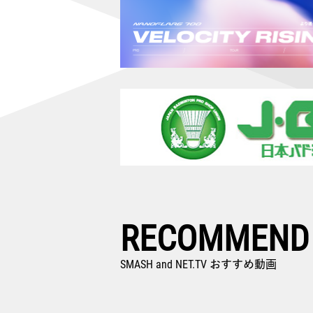
2026.07.24
【中国オープン2026 
2026.07.24
【全国高校総体2026和
2026.07.23
【中国オープン2026 S
2026.07.22
【中国オープン2026 S
2026.07.21
【中国オープン2026 Su
2026.07.19
【ジャパンオープン2026
2026.07.18
【ジャパンオープン2026
2026.07.17
【ジャパンオープン2026
RECOMMEND
2026.07.16
【ジャパンオープン202
SMASH and NET.TV おすすめ動画
2026.07.15
【ジャパンオープン2026
2026.07.14
【ジャパンオープン2026