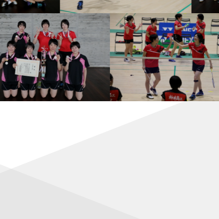
：明地はベスト4
決勝進出！
る！ 日本勢５組が準々決勝進出
勝