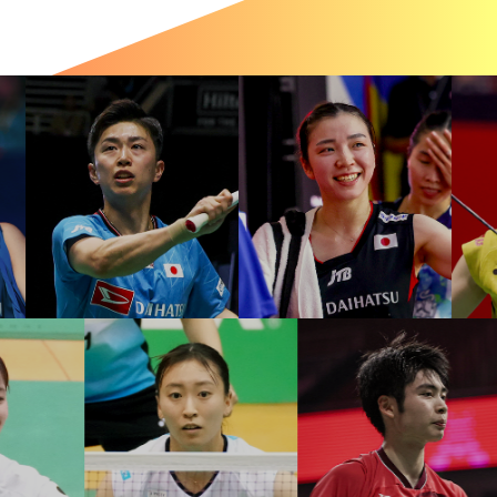
IPROGYが決勝進出！
生 ともに本戦出場ならず