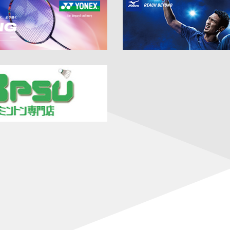
Super 1000・準々決勝】女子単：宮崎が上位選手に勝利！ 女子単：
歌山・団体戦】ふたば未来学園が男女アベックV！ 柳井商工の春夏連覇は
uper 1000・2回戦】混合複：渡辺／田口が上位ペアに勝利！ 日本勢6
uper 1000・1回戦2日目】混合複：霜上／保原が上位ペアに勝利！ 日本
per 1000・1回戦1日目】男子複：熊谷／西 が上位ペアに勝利！
 Super 750・決勝】女子単：山口、男子単：渡邉いずれも準優勝
 Super 750・準決勝】女子単：山口、男子単：渡邉が決勝進出！
 Super 750・準々決勝】日本勢7組が準決勝進出！
6 Super 750・2回戦】女子複：鈴木／山北、混合複：古賀／齋藤、
 Super 750・1回戦2日目】男子単：田中、男子複：川邊／松川が格
 Super 750・1回戦1日目】古賀／齋藤がランキング上位に勝利！ 