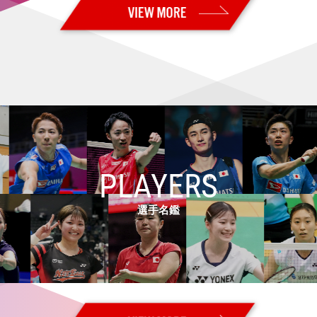
邉いずれも準優勝
2026.07.18
【ジャパンオープン2026 Super 750・準決勝】女子単：山口、男子単：
渡邉が決勝進出！
2026.07.17
【ジャパンオープン2026 Super 750・準々決勝】日本勢7組が準決勝進
出！
2026.07.16
【ジャパンオープン2026 Super 750・2回戦】女子複：鈴木／山北、混
合複：古賀／齋藤、男子複：保木／小林が日本人対決で勝利！
2026.07.15
PLAYERS
【ジャパンオープン2026 Super 750・1回戦2日目】男子単：田中、男
子複：川邊／松川が格上に勝利！ 日本勢15組が2回戦進出
選手名鑑
2026.07.14
【ジャパンオープン2026 Super 750・1回戦1日目】古賀／齋藤がランキ
ング上位に勝利！ 奈良岡、奥原、渡辺／田口も2回戦進出
2026.07.05
【カナダオープン2026 Super 300・決勝】日本勢が5種目制覇！！ 沖
本はSuper 300大会 初制覇！
2026.07.04