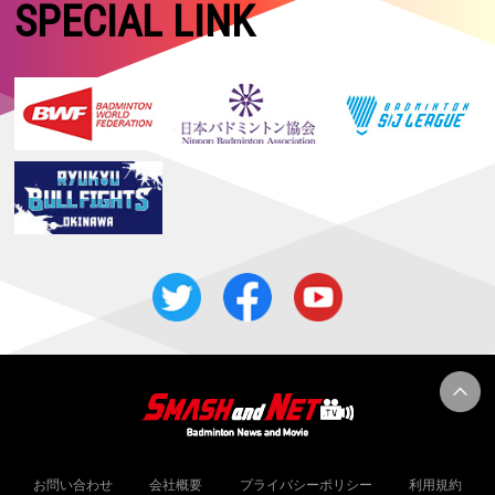
SPECIAL LINK
2026.05.27
【シンガポールオープン2026 Super 750・1回戦2日目】五十嵐／志
田、霜上／保原、渡辺／田口がランキング上位に勝利！
2026.05.26
【シンガポールオープン2026 Super 750・1回戦1日目】男子単：奈良岡
がランキング上位に勝利！
2026.05.24
【日本ランキングサーキット2026】高校2年の渡邉 柚乃が女子単優
勝！ 5種目いずれも初優勝
2026.05.24
【マレーシアマスターズ2026 Super 500・決勝】女子複：櫻本／廣田
は準優勝
2026.05.23
【マレーシアマスターズ2026 Super 500・準決勝】女子複：櫻本／廣
田が決勝進出！ 女子単：明地はベスト4
2026.05.22
【マレーシアマスターズ2026 Super 500・準々決勝】女子単：明地、
女子複：櫻本／廣田が準決勝進出！
2026.05.21
【マレーシアマスターズ2026 Super 500・2回戦】女子複：櫻本／廣田
が志田／五十嵐を破る！ 日本勢５組が準々決勝進出
お問い合わせ
会社概要
プライバシーポリシー
利用規約