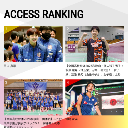
に勝利！ 日本勢5組が準決勝進出
ACCESS RANKING
2026.06.25
【USオープン2026 Super 300・2回戦】日本勢11組が準々決勝進出
2026.06.24
【USオープン2026 Super 300・1回戦2日目】日本勢14組が2回戦進出
2026.06.23
【USオープン2026 Super 300・予選／1回戦1日目】日本勢８組が勝利
2026.06.21
【全日本実業団2026・決勝】男子：トナミ運輸、女子：岐阜Bluvicが優
勝！！
田口 真彩
【全国高校総体2026和歌山・個人戦】男子：
2026.06.20
萩原 駿希（埼玉栄）が単・複2冠！ 女子
【全日本実業団2026・準々決勝／準決勝】男子：トナミ運輸と
単：渡邉 柚乃（倉敷中央）、女子複：上野
優寿／伴野 碧唯（ふたば未来学園）が春夏連
BIPROGY、女子：岐阜BluvicとBIPROGYが決勝進出！
覇！
2026.06.14
【オーストラリアオープン2026 Super 500・決勝】女子単：山口 茜が
優勝！！
2026.06.13
【オーストラリアオープン2026 Super 500・準決勝】山口が決勝進
出！ 奥原はベスト4
【全国高校総体2026和歌山・団体戦】ふたば
宮崎 友花
未来学園が男女アベックV！ 柳井商工の春
2026.06.12
夏連覇は11でストップ