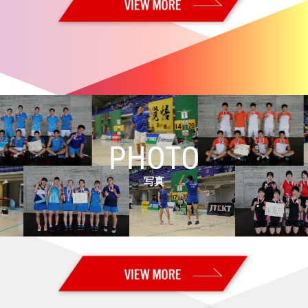
【カナダオープン2026 Super 300・準決勝】日本勢が5種目全てで決勝
進出！ 男子単・女子複は日本勢対決へ
2026.07.03
【カナダオープン2026 Super 300・準々決勝】後藤／吉田が格上に勝
利！ 沖本、鈴木／山北、古賀／齋藤が日本人対決を制す！
2026.07.02
【カナダオープン2026 Super 300・2回戦】日本勢13組が準々決勝進出
2026.07.01
【カナダオープン2026 Super 300・1回戦2日目】日本勢17組が2回戦進
出
PHOTO
2026.06.30
【カナダオープン2026 Super 300・予選／1回戦1日目】日本勢7組が2
回戦進出 男子単：秦野が本戦出場
写真
2026.06.28
【USオープン2026 Super 300・決勝】男子複：山下／岡村が海外ツ
アー初優勝！！ 女子複：髙橋／中出はツアー3連続優勝！！
2026.06.27
【USオープン2026 Super 300・準決勝】男子複：山下／岡村、女子
複：髙橋／中出が決勝進出！
2026.06.26
【USオープン2026 Super 300・準々決勝】女子複：髙橋／中出が格上