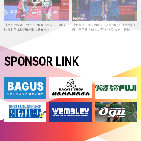
【インドネシアオープン2026 Super 1000・2回戦】男子単：田中が世
界ランク1位に勝利！！
2026.06.03
【インドネシアオープン2026 Super 1000・1回戦2日目】日本勢12組が
【ジャパンオープン2026 Super 750・準々
【中国オープン2026 Super 1000・1回戦1日
決勝】日本勢7組が準決勝進出！
目】男子複：熊谷／西 が上位ペアに勝利！
2回戦進出
2026.06.02
【インドネシアオープン2026 Super 1000・1回戦1日目】日本勢の女子
複3組いずれも勝利 女子単：仁平は明地に勝利
SPONSOR LINK
2026.05.31
【シンガポールオープン2026 Super 750・決勝】女子単：山口、混合
複：霜上／保原ともに準優勝
2026.05.30
【シンガポールオープン2026 Super 750・準決勝】女子単：山口、混合
複：霜上／保原が決勝進出！
2026.05.29
【シンガポールオープン2026 Super 750・準々決勝】混合複：霜上／保
原の快進撃止まらず！ 日本勢4組が準決勝進出
2026.05.28
【シンガポールオープン2026 Super 750・2回戦】日本勢9組が準々決
勝進出