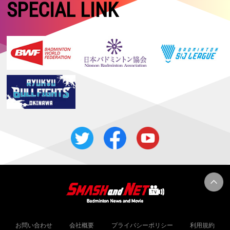
SPECIAL LINK
2026.05.27
【シンガポールオープン2026 Super 750・1回戦2日目】五十嵐／志
田、霜上／保原、渡辺／田口がランキング上位に勝利！
2026.05.26
【シンガポールオープン2026 Super 750・1回戦1日目】男子単：奈良岡
がランキング上位に勝利！
2026.05.24
【日本ランキングサーキット2026】高校2年の渡邉 柚乃が女子単優
勝！ 5種目いずれも初優勝
2026.05.24
【マレーシアマスターズ2026 Super 500・決勝】女子複：櫻本／廣田
は準優勝
2026.05.23
【マレーシアマスターズ2026 Super 500・準決勝】女子複：櫻本／廣
田が決勝進出！ 女子単：明地はベスト4
2026.05.22
【マレーシアマスターズ2026 Super 500・準々決勝】女子単：明地、
女子複：櫻本／廣田が準決勝進出！
2026.05.21
【マレーシアマスターズ2026 Super 500・2回戦】女子複：櫻本／廣田
が志田／五十嵐を破る！ 日本勢５組が準々決勝進出
お問い合わせ
会社概要
プライバシーポリシー
利用規約