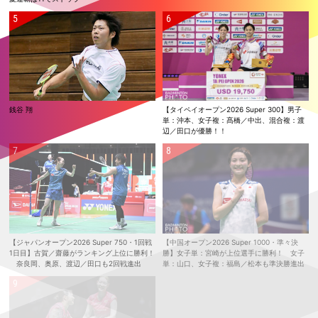
【オーストラリアオープン2026 Super 500・準々決勝】山口、奥原が
準決勝進出
2026.06.11
【オーストラリアオープン2026 Super 500・2回戦】日本勢３組が準々
決勝進出
2026.06.10
【オーストラリアオープン2026 Super 500・1回戦2日目】日本勢5組が
2回戦進出
銭谷 翔
【タイペイオープン2026 Super 300】男子
単：沖本、女子複：髙橋／中出、混合複：渡
2026.06.09
辺／田口が優勝！！
【オーストラリアオープン2026 Super 500・予選／1回戦1日目】男子
単：小川 翔悟、武井 凛生 ともに本戦出場ならず
2026.06.07
【インドネシアオープン2026 Super 1000・決勝】フクマツ優勝！！
山口は準優勝
2026.06.06
【インドネシアオープン2026 Super 1000・準決勝】女子単：山口、女
【ジャパンオープン2026 Super 750・1回戦
【中国オープン2026 Super 1000・準々決
子複：福島／松本が決勝進出！
1日目】古賀／齋藤がランキング上位に勝利！
勝】女子単：宮崎が上位選手に勝利！ 女子
奈良岡、奥原、渡辺／田口も2回戦進出
単：山口、女子複：福島／松本も準決勝進出
2026.06.05
【インドネシアオープン2026 Super 1000・準々決勝】保原／廣上が世
界ランク2位を下す！ 山口、福島／松本も準決勝進出
2026.06.04