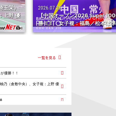
2026.07.25
が優
【中国オープン2026 Super 
勝進出！ 宮崎はベスト4
一覧を見る
口が優勝！！
 柚乃（倉敷中央）、女子複：上野 優
勝