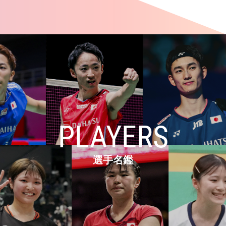
per 300・1回戦2日目】日本勢14組が2回戦進出
per 300・予選／1回戦1日目】日本勢８組が勝利
勝】男子：トナミ運輸、女子：岐阜Bluvicが優勝！！
々決勝／準決勝】男子：トナミ運輸とBIPROGY、女子：岐阜BluvicとB
026 Super 500・決勝】女子単：山口 茜が優勝！！
026 Super 500・準決勝】山口が決勝進出！ 奥原はベスト4
PLAYERS
026 Super 500・準々決勝】山口、奥原が準決勝進出
026 Super 500・2回戦】日本勢３組が準々決勝進出
選手名鑑
26 Super 500・1回戦2日目】日本勢5組が2回戦進出
026 Super 500・予選／1回戦1日目】男子単：小川 翔悟、武井 凛
26 Super 1000・決勝】フクマツ優勝！！ 山口は準優勝