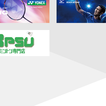
Super 1000・準々決勝】女子単：宮崎が上位選手に勝利！ 女子単：
歌山・団体戦】ふたば未来学園が男女アベックV！ 柳井商工の春夏連覇は
uper 1000・2回戦】混合複：渡辺／田口が上位ペアに勝利！ 日本勢6
uper 1000・1回戦2日目】混合複：霜上／保原が上位ペアに勝利！ 日本
per 1000・1回戦1日目】男子複：熊谷／西 が上位ペアに勝利！
 Super 750・決勝】女子単：山口、男子単：渡邉いずれも準優勝
 Super 750・準決勝】女子単：山口、男子単：渡邉が決勝進出！
 Super 750・準々決勝】日本勢7組が準決勝進出！
6 Super 750・2回戦】女子複：鈴木／山北、混合複：古賀／齋藤、
 Super 750・1回戦2日目】男子単：田中、男子複：川邊／松川が格
 Super 750・1回戦1日目】古賀／齋藤がランキング上位に勝利！ 