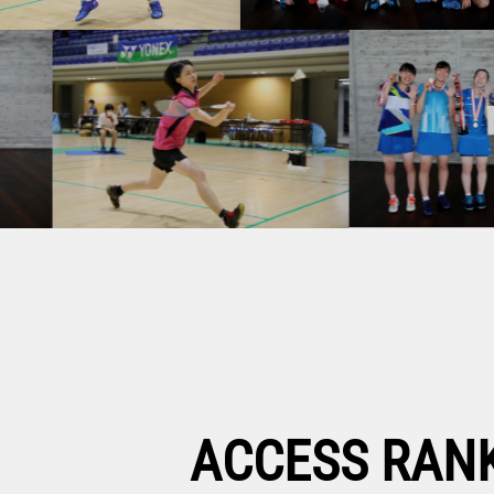
2026.05.24
【日本ランキングサーキッ
2026.05.24
【マレーシアマスターズ20
2026.05.23
【マレーシアマスターズ20
2026.05.22
【マレーシアマスターズ20
2026.05.21
【マレーシアマスターズ2
2026.05.20
【マレーシアマスターズ202
2026.05.19
【マレーシアマスターズ20
2026.05.17
【タイオープン2026 S
2026.05.17
【中国マスターズ2026 S
ACCESS RAN
2026.05.16
【タイオープン2026 S