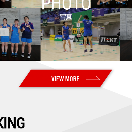
PHOTO
ト2026】高校2年の渡邉 柚乃が女子単優勝！ 5種目いずれも初優勝
写真
26 Super 500・決勝】女子複：櫻本／廣田は準優勝
26 Super 500・準決勝】女子複：櫻本／廣田が決勝進出！ 女子単
26 Super 500・準々決勝】女子単：明地、女子複：櫻本／廣田が準
026 Super 500・2回戦】女子複：櫻本／廣田が志田／五十嵐を破
6 Super 500・1回戦2日目】日本勢9組が2回戦進出
26 Super 500・予選／1回戦1日目】日本勢3組がいずれも勝利
uper 500・決勝】女子単：山口が優勝！！ 女子複：中西／岩永は準優
uper 100】女子複：髙橋／中出が優勝！！
KING
uper 500・準決勝】女子複：中西／岩永、女子単：山口が決勝進出！