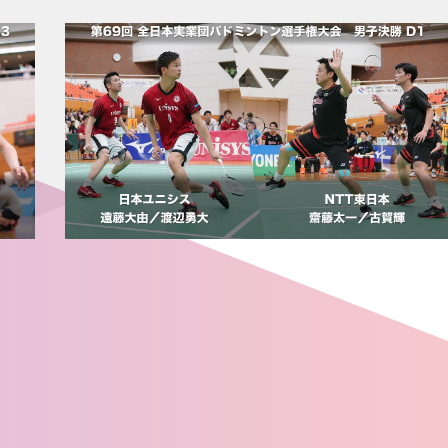
2026.07.05
【カナダオープン2026 S
2026.07.04
【カナダオープン2026 
2026.07.03
【カナダオープン2026
2026.07.02
【カナダオープン2026 S
2026.07.01
【カナダオープン2026 S
2026.06.30
【カナダオープン2026 
2026.06.28
【USオープン2026 S
2026.06.27
【USオープン2026 S
2026.06.26
【USオープン2026 S
2026.06.25
【USオープン2026 Su