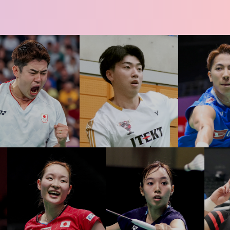
2026.06.24
【USオープン2026 Su
2026.06.23
【USオープン2026 Su
2026.06.21
【全日本実業団2026・決
2026.06.20
【全日本実業団2026・準
2026.06.14
【オーストラリアオープン2
2026.06.13
【オーストラリアオープン2
2026.06.12
【オーストラリアオープン2
2026.06.11
【オーストラリアオープン2
2026.06.10
【オーストラリアオープン20
2026.06.09
【オーストラリアオープン2
2026.06.07
【インドネシアオープン20