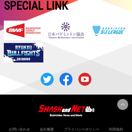
SPECIAL LINK
2026.05.27
【シンガポールオープン2026 Super 750・1回戦2日目】五十嵐／志
田、霜上／保原、渡辺／田口がランキング上位に勝利！
2026.05.26
【シンガポールオープン2026 Super 750・1回戦1日目】男子単：奈良岡
がランキング上位に勝利！
2026.05.24
【日本ランキングサーキット2026】高校2年の渡邉 柚乃が女子単優
勝！ 5種目いずれも初優勝
2026.05.24
【マレーシアマスターズ2026 Super 500・決勝】女子複：櫻本／廣田
は準優勝
2026.05.23
【マレーシアマスターズ2026 Super 500・準決勝】女子複：櫻本／廣
田が決勝進出！ 女子単：明地はベスト4
2026.05.22
【マレーシアマスターズ2026 Super 500・準々決勝】女子単：明地、
女子複：櫻本／廣田が準決勝進出！
2026.05.21
【マレーシアマスターズ2026 Super 500・2回戦】女子複：櫻本／廣田
が志田／五十嵐を破る！ 日本勢５組が準々決勝進出
お問い合わせ
会社概要
プライバシーポリシー
利用規約