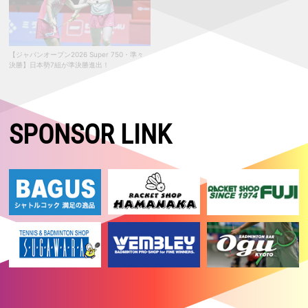
【インドネシアオープン2026 Super 1000・2回戦】男子単：田中が世
界ランク1位に勝利！！
2026.06.03
【インドネシアオープン2026 Super 1000・1回戦2日目】日本勢12組が
【ジャパンオープン2026 Super 750・準々
【中国オープン2026 Super 1000・1回戦1日
決勝】日本勢7組が準決勝進出！
目】男子複：熊谷／西 が上位ペアに勝利！
2回戦進出
2026.06.02
【インドネシアオープン2026 Super 1000・1回戦1日目】日本勢の女子
複3組いずれも勝利 女子単：仁平は明地に勝利
SPONSOR LINK
2026.05.31
【シンガポールオープン2026 Super 750・決勝】女子単：山口、混合
複：霜上／保原ともに準優勝
2026.05.30
【シンガポールオープン2026 Super 750・準決勝】女子単：山口、混合
複：霜上／保原が決勝進出！
2026.05.29
【シンガポールオープン2026 Super 750・準々決勝】混合複：霜上／保
原の快進撃止まらず！ 日本勢4組が準決勝進出
2026.05.28
【シンガポールオープン2026 Super 750・2回戦】日本勢9組が準々決
勝進出