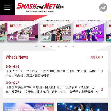
人戦】男子：萩原
駿希（埼玉栄）が
2026.08.02
2026.07.26
単・複2冠！ 女
【タイペイオープ
【中国オープン
2
団
子単：渡邉 柚乃
ン2026 Super
2026 Super
来
（倉敷中央）、女
300】男子単：沖
1000・決勝】女
2
ッ
子複：上野 優寿／
本、女子複：髙橋
子単：山口が優
工
伴野 碧唯（ふたば
／中出、混合複：
勝！！ 女子複：
で
未来学園）が春夏
渡辺／田口が優
福島／松本は準優
連覇！
勝！！
勝
What's News
一覧を見る
2026.08.02
【タイペイオープン2026 Super 300】男子単：沖本、女子複：髙橋／
中出、混合複：渡辺／田口が優勝！！
2026.07.27
【全国高校総体2026和歌山・個人戦】男子：萩原 駿希（埼玉栄）が
単・複2冠！ 女子単：渡邉 柚乃（倉敷中央）、女子複：上野 優寿／伴
野 碧唯（ふたば未来学園）が春夏連覇！
2026.07.26
【中国オープン2026 Super 1000・決勝】女子単：山口が優勝！！ 女