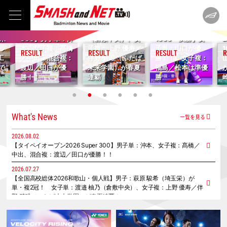
人戦】男子：萩原
駿希（埼玉栄）が
2026.08.02
2026.07.26
単・複2冠！ 女
【タイペイオープ
【中国オープン
2
団
子単：渡邉 柚乃
ン2026 Super
2026 Super
来
（倉敷中央）、女
300】男子単：沖
1000・決勝】女
2
ッ
子複：上野 優寿／
本、女子複：髙橋
子単：山口が優
工
伴野 碧唯（ふたば
／中出、混合複：
勝！！ 女子複：
で
未来学園）が春夏
渡辺／田口が優
福島／松本は準優
連覇！
勝！！
勝
What's News
一覧を見る
2026.08.02
【タイペイオープン2026 Super 300】男子単：沖本、女子複：髙橋／
中出、混合複：渡辺／田口が優勝！！
2026.07.27
【全国高校総体2026和歌山・個人戦】男子：萩原 駿希（埼玉栄）が
単・複2冠！ 女子単：渡邉 柚乃（倉敷中央）、女子複：上野 優寿／伴
野 碧唯（ふたば未来学園）が春夏連覇！
2026.07.26
【中国オープン2026 Super 1000・決勝】女子単：山口が優勝！！ 女