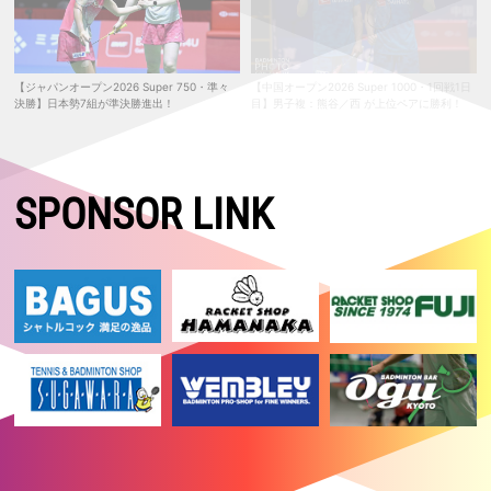
【インドネシアオープン2026 Super 1000・2回戦】男子単：田中が世
界ランク1位に勝利！！
2026.06.03
【インドネシアオープン2026 Super 1000・1回戦2日目】日本勢12組が
【ジャパンオープン2026 Super 750・準々
【中国オープン2026 Super 1000・1回戦1日
決勝】日本勢7組が準決勝進出！
目】男子複：熊谷／西 が上位ペアに勝利！
2回戦進出
2026.06.02
【インドネシアオープン2026 Super 1000・1回戦1日目】日本勢の女子
複3組いずれも勝利 女子単：仁平は明地に勝利
SPONSOR LINK
2026.05.31
【シンガポールオープン2026 Super 750・決勝】女子単：山口、混合
複：霜上／保原ともに準優勝
2026.05.30
【シンガポールオープン2026 Super 750・準決勝】女子単：山口、混合
複：霜上／保原が決勝進出！
2026.05.29
【シンガポールオープン2026 Super 750・準々決勝】混合複：霜上／保
原の快進撃止まらず！ 日本勢4組が準決勝進出
2026.05.28
【シンガポールオープン2026 Super 750・2回戦】日本勢9組が準々決
勝進出