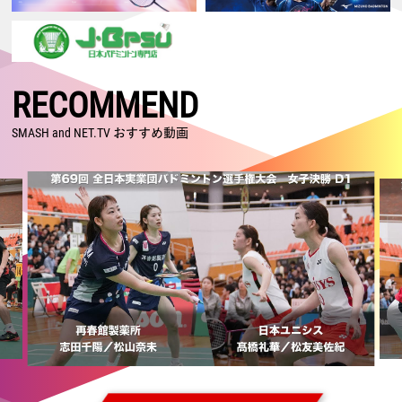
子複：福島／松本は準優勝
2026.07.25
【中国オープン2026 Super 1000・準決勝】山口、福島／松本が決勝進
出！ 宮崎はベスト4
2026.07.24
RECOMMEND
【中国オープン2026 Super 1000・準々決勝】女子単：宮崎が上位選手
に勝利！ 女子単：山口、女子複：福島／松本も準決勝進出
SMASH and NET.TV おすすめ動画
2026.07.24
【全国高校総体2026和歌山・団体戦】ふたば未来学園が男女アベック
V！ 柳井商工の春夏連覇は11でストップ
2026.07.23
【中国オープン2026 Super 1000・2回戦】混合複：渡辺／田口が上位
ペアに勝利！ 日本勢6組が準々決勝進出
2026.07.22
【中国オープン2026 Super 1000・1回戦2日目】混合複：霜上／保原が
上位ペアに勝利！ 日本勢13組が2回戦進出
2026.07.21
【中国オープン2026 Super 1000・1回戦1日目】男子複：熊谷／西 が上
位ペアに勝利！
2026.07.19
【ジャパンオープン2026 Super 750・決勝】女子単：山口、男子単：渡