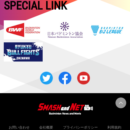
SPECIAL LINK
2026.05.27
【シンガポールオープン2026 Super 750・1回戦2日目】五十嵐／志
田、霜上／保原、渡辺／田口がランキング上位に勝利！
2026.05.26
【シンガポールオープン2026 Super 750・1回戦1日目】男子単：奈良岡
がランキング上位に勝利！
2026.05.24
【日本ランキングサーキット2026】高校2年の渡邉 柚乃が女子単優
勝！ 5種目いずれも初優勝
2026.05.24
【マレーシアマスターズ2026 Super 500・決勝】女子複：櫻本／廣田
は準優勝
2026.05.23
【マレーシアマスターズ2026 Super 500・準決勝】女子複：櫻本／廣
田が決勝進出！ 女子単：明地はベスト4
2026.05.22
【マレーシアマスターズ2026 Super 500・準々決勝】女子単：明地、
女子複：櫻本／廣田が準決勝進出！
2026.05.21
【マレーシアマスターズ2026 Super 500・2回戦】女子複：櫻本／廣田
が志田／五十嵐を破る！ 日本勢５組が準々決勝進出
お問い合わせ
会社概要
プライバシーポリシー
利用規約