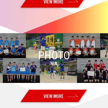
【カナダオープン2026 Super 300・準決勝】日本勢が5種目全てで決勝
進出！ 男子単・女子複は日本勢対決へ
2026.07.03
【カナダオープン2026 Super 300・準々決勝】後藤／吉田が格上に勝
利！ 沖本、鈴木／山北、古賀／齋藤が日本人対決を制す！
2026.07.02
【カナダオープン2026 Super 300・2回戦】日本勢13組が準々決勝進出
2026.07.01
【カナダオープン2026 Super 300・1回戦2日目】日本勢17組が2回戦進
出
PHOTO
2026.06.30
【カナダオープン2026 Super 300・予選／1回戦1日目】日本勢7組が2
回戦進出 男子単：秦野が本戦出場
写真
2026.06.28
【USオープン2026 Super 300・決勝】男子複：山下／岡村が海外ツ
アー初優勝！！ 女子複：髙橋／中出はツアー3連続優勝！！
2026.06.27
【USオープン2026 Super 300・準決勝】男子複：山下／岡村、女子
複：髙橋／中出が決勝進出！
2026.06.26
【USオープン2026 Super 300・準々決勝】女子複：髙橋／中出が格上