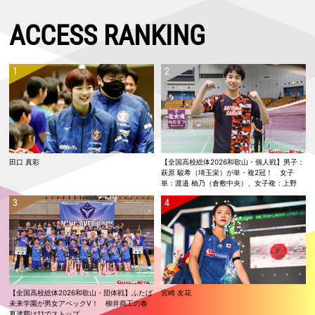
に勝利！ 日本勢5組が準決勝進出
ACCESS RANKING
2026.06.25
【USオープン2026 Super 300・2回戦】日本勢11組が準々決勝進出
2026.06.24
【USオープン2026 Super 300・1回戦2日目】日本勢14組が2回戦進出
2026.06.23
【USオープン2026 Super 300・予選／1回戦1日目】日本勢８組が勝利
2026.06.21
【全日本実業団2026・決勝】男子：トナミ運輸、女子：岐阜Bluvicが優
勝！！
田口 真彩
【全国高校総体2026和歌山・個人戦】男子：
2026.06.20
萩原 駿希（埼玉栄）が単・複2冠！ 女子
【全日本実業団2026・準々決勝／準決勝】男子：トナミ運輸と
単：渡邉 柚乃（倉敷中央）、女子複：上野
優寿／伴野 碧唯（ふたば未来学園）が春夏連
BIPROGY、女子：岐阜BluvicとBIPROGYが決勝進出！
覇！
2026.06.14
【オーストラリアオープン2026 Super 500・決勝】女子単：山口 茜が
優勝！！
2026.06.13
【オーストラリアオープン2026 Super 500・準決勝】山口が決勝進
出！ 奥原はベスト4
【全国高校総体2026和歌山・団体戦】ふたば
宮崎 友花
未来学園が男女アベックV！ 柳井商工の春
2026.06.12
夏連覇は11でストップ