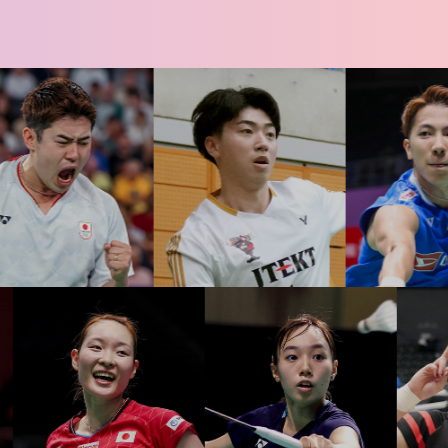
2026.06.24
【USオープン2026 Su
2026.06.23
【USオープン2026 Su
2026.06.21
【全日本実業団2026・決
2026.06.20
【全日本実業団2026・準
2026.06.14
【オーストラリアオープン2
2026.06.13
【オーストラリアオープン2
2026.06.12
【オーストラリアオープン2
2026.06.11
【オーストラリアオープン2
2026.06.10
【オーストラリアオープン20
2026.06.09
【オーストラリアオープン2
2026.06.07
【インドネシアオープン20