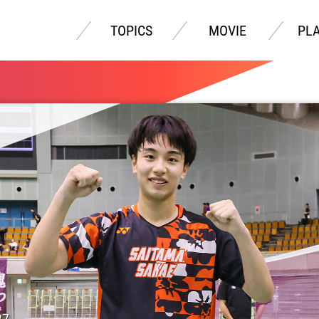
TOPICS
MOVIE
PL