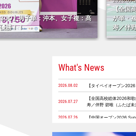
人戦】男子：萩原 駿希（埼玉栄）
2026.07.
柚乃（倉敷中央）、女子複：上野 優
【中国オ
）が春夏連覇！
勝！！
What's News
2026.08.02
【タイペイオープン2026
【全国高校総体2026和
2026.07.27
寿／伴野 碧唯（ふたば
2026.07.26
【中国オープン2026 S
2026.07.25
【中国オープン2026 S