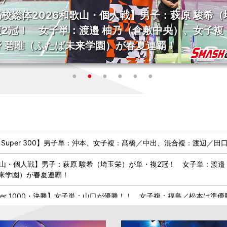
26
ープン2026 Super 1000・決勝】女子単：山口
 女子複：福島／松本は準優勝
 Super 300】男子単：沖本、女子複：髙橋／中出、混合複：渡辺／田
歌山・個人戦】男子：萩原 駿希（埼玉栄）が単・複2冠！ 女子単：渡邉
未来学園）が春夏連覇！
uper 1000・決勝】女子単：山口が優勝！！ 女子複：福島／松本は準優
uper 1000・準決勝】山口、福島／松本が決勝進出！ 宮崎はベスト4