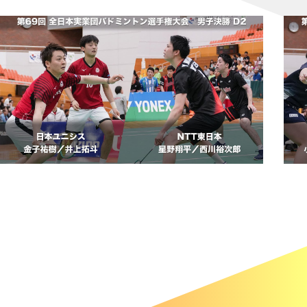
制覇！
複は日本勢対決へ
北、古賀／齋藤が日本人対決を制す！
野が本戦出場
複：髙橋／中出はツアー3連続優勝！！
！
準決勝進出