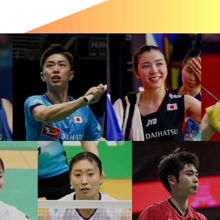
IPROGYが決勝進出！
生 ともに本戦出場ならず