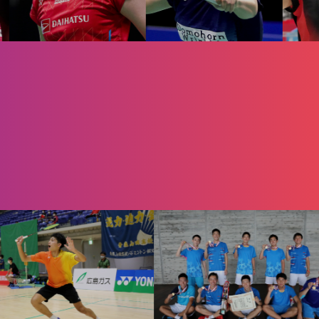
2026.06.06
【インドネシアオープン20
2026.06.05
【インドネシアオープン20
2026.06.04
【インドネシアオープン20
2026.06.03
【インドネシアオープン202
2026.06.02
【インドネシアオープン20
2026.05.31
【シンガポールオープン20
2026.05.30
【シンガポールオープン20
2026.05.29
【シンガポールオープン20
2026.05.28
【シンガポールオープン20
2026.05.27
【シンガポールオープン20
2026.05.26
【シンガポールオープン20