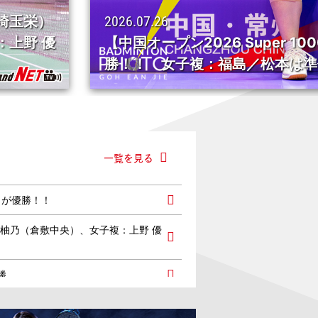
2026.07.25
が優
【中国オープン2026 Super 
勝進出！ 宮崎はベスト4
一覧を見る
口が優勝！！
 柚乃（倉敷中央）、女子複：上野 優
勝