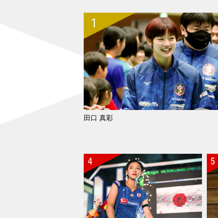
2026.05.15
【タイオープン2026 S
2026.05.14
【タイオープン2026 S
2026.05.13
【タイオープン2026 Su
2026.05.12
【タイオープン2026 S
2026.05.04
【関東大学春季リーグ20
2026.05.02
【トマス＆ユーバー杯20
田口 真彩
2026.05.01
【トマス＆ユーバー杯20
2026.04.30
【トマス＆ユーバー杯20
2026.04.13
【ミズノおもてなしカップ
2026.04.12
【ミズノおもてなしカップ