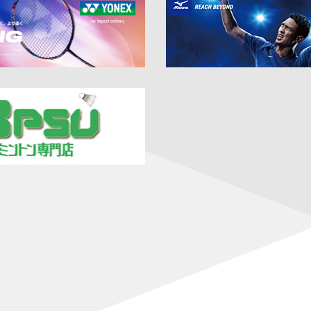
Super 1000・準々決勝】女子単：宮崎が上位選手に勝利！ 女子単：
歌山・団体戦】ふたば未来学園が男女アベックV！ 柳井商工の春夏連覇は
uper 1000・2回戦】混合複：渡辺／田口が上位ペアに勝利！ 日本勢6
uper 1000・1回戦2日目】混合複：霜上／保原が上位ペアに勝利！ 日本
per 1000・1回戦1日目】男子複：熊谷／西 が上位ペアに勝利！
 Super 750・決勝】女子単：山口、男子単：渡邉いずれも準優勝
 Super 750・準決勝】女子単：山口、男子単：渡邉が決勝進出！
 Super 750・準々決勝】日本勢7組が準決勝進出！
6 Super 750・2回戦】女子複：鈴木／山北、混合複：古賀／齋藤、
 Super 750・1回戦2日目】男子単：田中、男子複：川邊／松川が格
 Super 750・1回戦1日目】古賀／齋藤がランキング上位に勝利！ 