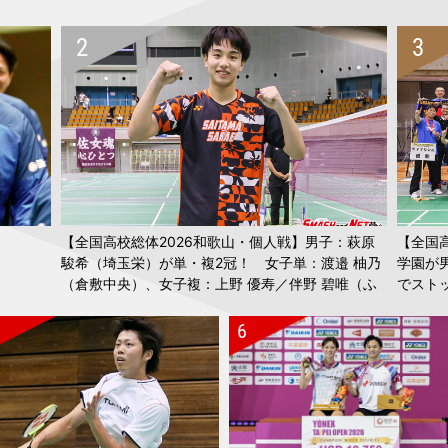
uper 500・準々決勝】日本勢4組が準決勝進出！
uper 500・2回戦】女子複：鈴木／山北、混合複：霜上／保原が難敵に勝
per 500・1回戦2日目】日本勢14組が2回戦進出
uper 500・予選／1回戦1日目】女子複：櫻本／廣田、予選で辛勝
26】男子：日本体育大学、女子：筑波大学が優勝！！
26・準決勝】日本女子、中国に0−3で敗退しベスト４
【全国高校総体2026和歌山・個人戦】男子：萩原
【全国
26・準々決勝】日本男子、フランスに0−3で敗退
駿希（埼玉栄）が単・複2冠！ 女子単：渡邉 柚乃
学園が
（倉敷中央）、女子複：上野 優寿／伴野 碧唯（ふ
でスト
26・準々決勝】日本女子、タイに3−1で勝利して準決勝進出！
たば未来学園）が春夏連覇！
 ジャパン2026】各種目の優勝者〜3位が決まり閉幕
 ジャパン2026】各国のバド愛好者がプレー 12日には松友美佐紀