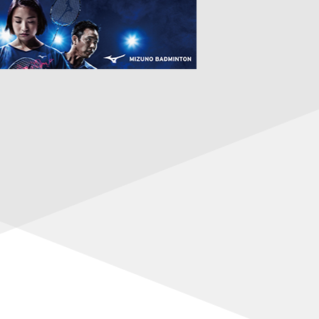
山口、女子複：福島／松本も準決勝進出
11でストップ
組が準々決勝進出
勢13組が2回戦進出
男子複：保木／小林が日本人対決で勝利！
上に勝利！ 日本勢15組が2回戦進出
奈良岡、奥原、渡辺／田口も2回戦進出