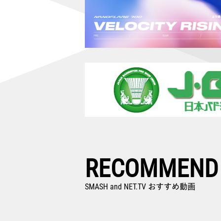
2026.07.24
【中国オープン2026 
2026.07.24
【全国高校総体2026和
2026.07.23
【中国オープン2026 S
2026.07.22
【中国オープン2026 S
2026.07.21
【中国オープン2026 Su
2026.07.19
【ジャパンオープン2026
2026.07.18
【ジャパンオープン2026
2026.07.17
【ジャパンオープン2026
RECOMMEND
2026.07.16
【ジャパンオープン202
SMASH and NET.TV おすすめ動画
2026.07.15
【ジャパンオープン2026
2026.07.14
【ジャパンオープン2026