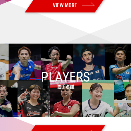
邉いずれも準優勝
2026.07.18
【ジャパンオープン2026 Super 750・準決勝】女子単：山口、男子単：
渡邉が決勝進出！
2026.07.17
【ジャパンオープン2026 Super 750・準々決勝】日本勢7組が準決勝進
出！
2026.07.16
【ジャパンオープン2026 Super 750・2回戦】女子複：鈴木／山北、混
合複：古賀／齋藤、男子複：保木／小林が日本人対決で勝利！
2026.07.15
PLAYERS
【ジャパンオープン2026 Super 750・1回戦2日目】男子単：田中、男
子複：川邊／松川が格上に勝利！ 日本勢15組が2回戦進出
選手名鑑
2026.07.14
【ジャパンオープン2026 Super 750・1回戦1日目】古賀／齋藤がランキ
ング上位に勝利！ 奈良岡、奥原、渡辺／田口も2回戦進出
2026.07.05
【カナダオープン2026 Super 300・決勝】日本勢が5種目制覇！！ 沖
本はSuper 300大会 初制覇！
2026.07.04