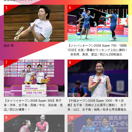
【オーストラリアオープン2026 Super 500・準々決勝】山口、奥原が
準決勝進出
2026.06.11
【オーストラリアオープン2026 Super 500・2回戦】日本勢３組が準々
決勝進出
2026.06.10
【オーストラリアオープン2026 Super 500・1回戦2日目】日本勢5組が
2回戦進出
銭谷 翔
【ジャパンオープン2026 Super 750・1回戦
1日目】古賀／齋藤がランキング上位に勝利！
2026.06.09
奈良岡、奥原、渡辺／田口も2回戦進出
【オーストラリアオープン2026 Super 500・予選／1回戦1日目】男子
単：小川 翔悟、武井 凛生 ともに本戦出場ならず
2026.06.07
【インドネシアオープン2026 Super 1000・決勝】フクマツ優勝！！
山口は準優勝
2026.06.06
【インドネシアオープン2026 Super 1000・準決勝】女子単：山口、女
【タイペイオープン2026 Super 300】男子
【中国オープン2026 Super 1000・準々決
子複：福島／松本が決勝進出！
単：沖本、女子複：髙橋／中出、混合複：渡
勝】女子単：宮崎が上位選手に勝利！ 女子
辺／田口が優勝！！
単：山口、女子複：福島／松本も準決勝進出
2026.06.05
【インドネシアオープン2026 Super 1000・準々決勝】保原／廣上が世
界ランク2位を下す！ 山口、福島／松本も準決勝進出
2026.06.04