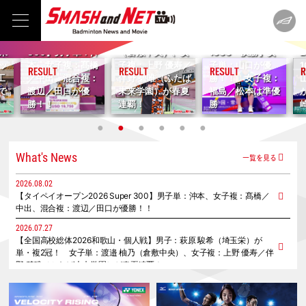
人戦】男子：萩原
駿希（埼玉栄）が
2026.08.02
2026.07.26
単・複2冠！ 女
【タイペイオープ
【中国オープン
2
団
子単：渡邉 柚乃
ン2026 Super
2026 Super
来
（倉敷中央）、女
300】男子単：沖
1000・決勝】女
2
ッ
子複：上野 優寿／
本、女子複：髙橋
子単：山口が優
工
伴野 碧唯（ふたば
／中出、混合複：
勝！！ 女子複：
で
未来学園）が春夏
渡辺／田口が優
福島／松本は準優
連覇！
勝！！
勝
What's News
一覧を見る
2026.08.02
【タイペイオープン2026 Super 300】男子単：沖本、女子複：髙橋／
中出、混合複：渡辺／田口が優勝！！
2026.07.27
【全国高校総体2026和歌山・個人戦】男子：萩原 駿希（埼玉栄）が
単・複2冠！ 女子単：渡邉 柚乃（倉敷中央）、女子複：上野 優寿／伴
野 碧唯（ふたば未来学園）が春夏連覇！
2026.07.26
【中国オープン2026 Super 1000・決勝】女子単：山口が優勝！！ 女