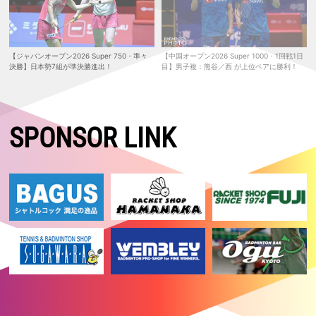
【インドネシアオープン2026 Super 1000・2回戦】男子単：田中が世
界ランク1位に勝利！！
2026.06.03
【インドネシアオープン2026 Super 1000・1回戦2日目】日本勢12組が
【ジャパンオープン2026 Super 750・準々
【中国オープン2026 Super 1000・1回戦1日
決勝】日本勢7組が準決勝進出！
目】男子複：熊谷／西 が上位ペアに勝利！
2回戦進出
2026.06.02
【インドネシアオープン2026 Super 1000・1回戦1日目】日本勢の女子
複3組いずれも勝利 女子単：仁平は明地に勝利
SPONSOR LINK
2026.05.31
【シンガポールオープン2026 Super 750・決勝】女子単：山口、混合
複：霜上／保原ともに準優勝
2026.05.30
【シンガポールオープン2026 Super 750・準決勝】女子単：山口、混合
複：霜上／保原が決勝進出！
2026.05.29
【シンガポールオープン2026 Super 750・準々決勝】混合複：霜上／保
原の快進撃止まらず！ 日本勢4組が準決勝進出
2026.05.28
【シンガポールオープン2026 Super 750・2回戦】日本勢9組が準々決
勝進出