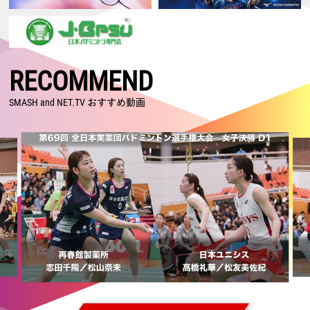
子複：福島／松本は準優勝
2026.07.25
【中国オープン2026 Super 1000・準決勝】山口、福島／松本が決勝進
出！ 宮崎はベスト4
2026.07.24
RECOMMEND
【中国オープン2026 Super 1000・準々決勝】女子単：宮崎が上位選手
に勝利！ 女子単：山口、女子複：福島／松本も準決勝進出
SMASH and NET.TV おすすめ動画
2026.07.24
【全国高校総体2026和歌山・団体戦】ふたば未来学園が男女アベック
V！ 柳井商工の春夏連覇は11でストップ
2026.07.23
【中国オープン2026 Super 1000・2回戦】混合複：渡辺／田口が上位
ペアに勝利！ 日本勢6組が準々決勝進出
2026.07.22
【中国オープン2026 Super 1000・1回戦2日目】混合複：霜上／保原が
上位ペアに勝利！ 日本勢13組が2回戦進出
2026.07.21
【中国オープン2026 Super 1000・1回戦1日目】男子複：熊谷／西 が上
位ペアに勝利！
2026.07.19
【ジャパンオープン2026 Super 750・決勝】女子単：山口、男子単：渡