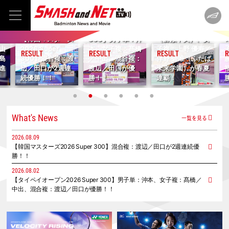
人戦】男子：萩原
駿希（埼玉栄）が
2026.08.02
2
単・複2冠！ 女
【タイペイオープ
子単：渡邉 柚乃
崎
ン2026 Super
2
2026.08.09
（倉敷中央）、女
【韓国マスターズ
300】男子単：沖
子複：上野 優寿／
山
2026 Super
本、女子複：髙橋
伴野 碧唯（ふたば
島
300】混合複：渡
／中出、混合複：
未来学園）が春夏
進
辺／田口が2週連
渡辺／田口が優
連覇！
続優勝！！
勝！！
What's News
一覧を見る
2026.08.09
【韓国マスターズ2026 Super 300】混合複：渡辺／田口が2週連続優
勝！！
2026.08.02
【タイペイオープン2026 Super 300】男子単：沖本、女子複：髙橋／
中出、混合複：渡辺／田口が優勝！！
2026.07.27
【全国高校総体2026和歌山・個人戦】男子：萩原 駿希（埼玉栄）が
単・複2冠！ 女子単：渡邉 柚乃（倉敷中央）、女子複：上野 優寿／伴