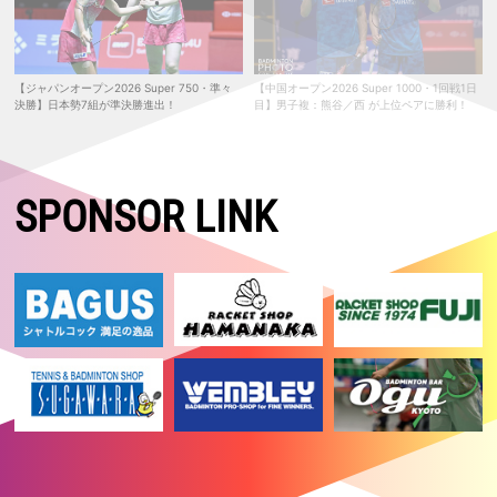
【インドネシアオープン2026 Super 1000・準々決勝】保原／廣上が世
界ランク2位を下す！ 山口、福島／松本も準決勝進出
2026.06.04
【インドネシアオープン2026 Super 1000・2回戦】男子単：田中が世
【ジャパンオープン2026 Super 750・準々
【中国オープン2026 Super 1000・1回戦1日
決勝】日本勢7組が準決勝進出！
目】男子複：熊谷／西 が上位ペアに勝利！
界ランク1位に勝利！！
2026.06.03
【インドネシアオープン2026 Super 1000・1回戦2日目】日本勢12組が
2回戦進出
SPONSOR LINK
2026.06.02
【インドネシアオープン2026 Super 1000・1回戦1日目】日本勢の女子
複3組いずれも勝利 女子単：仁平は明地に勝利
2026.05.31
【シンガポールオープン2026 Super 750・決勝】女子単：山口、混合
複：霜上／保原ともに準優勝
2026.05.30
【シンガポールオープン2026 Super 750・準決勝】女子単：山口、混合
複：霜上／保原が決勝進出！
2026.05.29
【シンガポールオープン2026 Super 750・準々決勝】混合複：霜上／保
原の快進撃止まらず！ 日本勢4組が準決勝進出