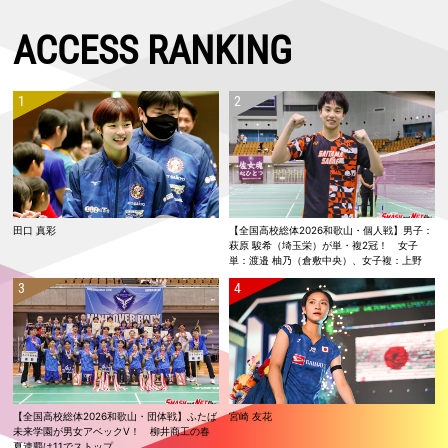
複：髙橋／中出が決勝進出！
ACCESS RANKING
2026.06.26
【USオープン2026 Super 300・準々決勝】女子複：髙橋／中出が格上
に勝利！ 日本勢5組が準決勝進出
2026.06.25
【USオープン2026 Super 300・2回戦】日本勢11組が準々決勝進出
2026.06.24
【USオープン2026 Super 300・1回戦2日目】日本勢14組が2回戦進出
2026.06.23
【USオープン2026 Super 300・予選／1回戦1日目】日本勢８組が勝利
田口 真彩
【全国高校総体2026和歌山・個人戦】男子：
2026.06.21
萩原 駿希（埼玉栄）が単・複2冠！ 女子
【全日本実業団2026・決勝】男子：トナミ運輸、女子：岐阜Bluvicが優
単：渡邉 柚乃（倉敷中央）、女子複：上野
優寿／伴野 碧唯（ふたば未来学園）が春夏連
勝！！
覇！
2026.06.20
【全日本実業団2026・準々決勝／準決勝】男子：トナミ運輸と
BIPROGY、女子：岐阜BluvicとBIPROGYが決勝進出！
2026.06.14
【オーストラリアオープン2026 Super 500・決勝】女子単：山口 茜が
優勝！！
【全国高校総体2026和歌山・団体戦】ふたば
宮崎 友花
未来学園が男女アベックV！ 柳井商工の春
2026.06.13
夏連覇は11でストップ