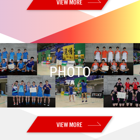
【カナダオープン2026 Super 300・決勝】日本勢が5種目制覇！！ 沖
本はSuper 300大会 初制覇！
2026.07.04
【カナダオープン2026 Super 300・準決勝】日本勢が5種目全てで決勝
進出！ 男子単・女子複は日本勢対決へ
2026.07.03
【カナダオープン2026 Super 300・準々決勝】後藤／吉田が格上に勝
利！ 沖本、鈴木／山北、古賀／齋藤が日本人対決を制す！
2026.07.02
【カナダオープン2026 Super 300・2回戦】日本勢13組が準々決勝進出
PHOTO
2026.07.01
【カナダオープン2026 Super 300・1回戦2日目】日本勢17組が2回戦進
出
写真
2026.06.30
【カナダオープン2026 Super 300・予選／1回戦1日目】日本勢7組が2
回戦進出 男子単：秦野が本戦出場
2026.06.28
【USオープン2026 Super 300・決勝】男子複：山下／岡村が海外ツ
アー初優勝！！ 女子複：髙橋／中出はツアー3連続優勝！！
2026.06.27
【USオープン2026 Super 300・準決勝】男子複：山下／岡村、女子