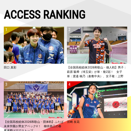
に勝利！ 日本勢5組が準決勝進出
ACCESS RANKING
2026.06.25
【USオープン2026 Super 300・2回戦】日本勢11組が準々決勝進出
2026.06.24
【USオープン2026 Super 300・1回戦2日目】日本勢14組が2回戦進出
2026.06.23
【USオープン2026 Super 300・予選／1回戦1日目】日本勢８組が勝利
2026.06.21
【全日本実業団2026・決勝】男子：トナミ運輸、女子：岐阜Bluvicが優
勝！！
田口 真彩
【全国高校総体2026和歌山・個人戦】男子：
2026.06.20
萩原 駿希（埼玉栄）が単・複2冠！ 女子
【全日本実業団2026・準々決勝／準決勝】男子：トナミ運輸と
単：渡邉 柚乃（倉敷中央）、女子複：上野
優寿／伴野 碧唯（ふたば未来学園）が春夏連
BIPROGY、女子：岐阜BluvicとBIPROGYが決勝進出！
覇！
2026.06.14
【オーストラリアオープン2026 Super 500・決勝】女子単：山口 茜が
優勝！！
2026.06.13
【オーストラリアオープン2026 Super 500・準決勝】山口が決勝進
出！ 奥原はベスト4
【全国高校総体2026和歌山・団体戦】ふたば
宮崎 友花
未来学園が男女アベックV！ 柳井商工の春
2026.06.12
夏連覇は11でストップ