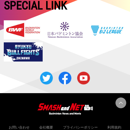
SPECIAL LINK
2026.05.27
【シンガポールオープン2026 Super 750・1回戦2日目】五十嵐／志
田、霜上／保原、渡辺／田口がランキング上位に勝利！
2026.05.26
【シンガポールオープン2026 Super 750・1回戦1日目】男子単：奈良岡
がランキング上位に勝利！
2026.05.24
【日本ランキングサーキット2026】高校2年の渡邉 柚乃が女子単優
勝！ 5種目いずれも初優勝
2026.05.24
【マレーシアマスターズ2026 Super 500・決勝】女子複：櫻本／廣田
は準優勝
2026.05.23
【マレーシアマスターズ2026 Super 500・準決勝】女子複：櫻本／廣
田が決勝進出！ 女子単：明地はベスト4
2026.05.22
【マレーシアマスターズ2026 Super 500・準々決勝】女子単：明地、
女子複：櫻本／廣田が準決勝進出！
2026.05.21
【マレーシアマスターズ2026 Super 500・2回戦】女子複：櫻本／廣田
が志田／五十嵐を破る！ 日本勢５組が準々決勝進出
お問い合わせ
会社概要
プライバシーポリシー
利用規約