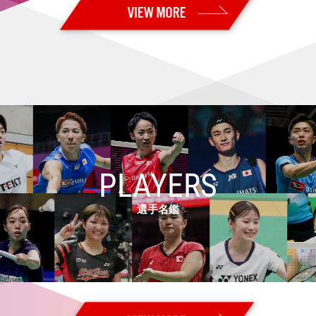
邉いずれも準優勝
2026.07.18
【ジャパンオープン2026 Super 750・準決勝】女子単：山口、男子単：
渡邉が決勝進出！
2026.07.17
【ジャパンオープン2026 Super 750・準々決勝】日本勢7組が準決勝進
出！
2026.07.16
【ジャパンオープン2026 Super 750・2回戦】女子複：鈴木／山北、混
合複：古賀／齋藤、男子複：保木／小林が日本人対決で勝利！
2026.07.15
PLAYERS
【ジャパンオープン2026 Super 750・1回戦2日目】男子単：田中、男
子複：川邊／松川が格上に勝利！ 日本勢15組が2回戦進出
選手名鑑
2026.07.14
【ジャパンオープン2026 Super 750・1回戦1日目】古賀／齋藤がランキ
ング上位に勝利！ 奈良岡、奥原、渡辺／田口も2回戦進出
2026.07.05
【カナダオープン2026 Super 300・決勝】日本勢が5種目制覇！！ 沖
本はSuper 300大会 初制覇！
2026.07.04