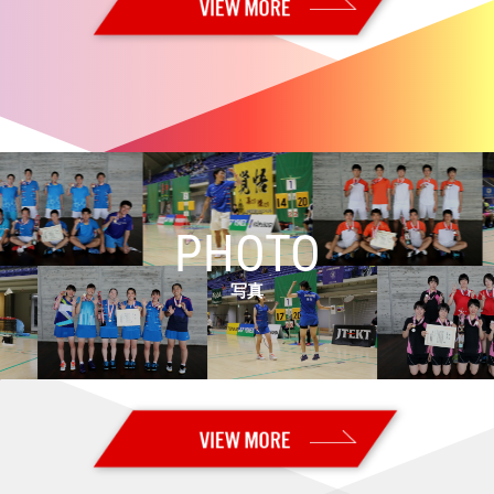
【カナダオープン2026 Super 300・準決勝】日本勢が5種目全てで決勝
進出！ 男子単・女子複は日本勢対決へ
2026.07.03
【カナダオープン2026 Super 300・準々決勝】後藤／吉田が格上に勝
利！ 沖本、鈴木／山北、古賀／齋藤が日本人対決を制す！
2026.07.02
【カナダオープン2026 Super 300・2回戦】日本勢13組が準々決勝進出
2026.07.01
【カナダオープン2026 Super 300・1回戦2日目】日本勢17組が2回戦進
出
PHOTO
2026.06.30
【カナダオープン2026 Super 300・予選／1回戦1日目】日本勢7組が2
回戦進出 男子単：秦野が本戦出場
写真
2026.06.28
【USオープン2026 Super 300・決勝】男子複：山下／岡村が海外ツ
アー初優勝！！ 女子複：髙橋／中出はツアー3連続優勝！！
2026.06.27
【USオープン2026 Super 300・準決勝】男子複：山下／岡村、女子
複：髙橋／中出が決勝進出！
2026.06.26
【USオープン2026 Super 300・準々決勝】女子複：髙橋／中出が格上