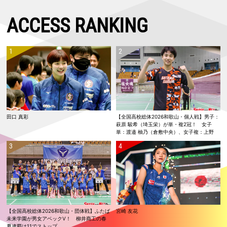
に勝利！ 日本勢5組が準決勝進出
ACCESS RANKING
2026.06.25
【USオープン2026 Super 300・2回戦】日本勢11組が準々決勝進出
2026.06.24
【USオープン2026 Super 300・1回戦2日目】日本勢14組が2回戦進出
2026.06.23
【USオープン2026 Super 300・予選／1回戦1日目】日本勢８組が勝利
2026.06.21
【全日本実業団2026・決勝】男子：トナミ運輸、女子：岐阜Bluvicが優
勝！！
田口 真彩
【全国高校総体2026和歌山・個人戦】男子：
2026.06.20
萩原 駿希（埼玉栄）が単・複2冠！ 女子
【全日本実業団2026・準々決勝／準決勝】男子：トナミ運輸と
単：渡邉 柚乃（倉敷中央）、女子複：上野
優寿／伴野 碧唯（ふたば未来学園）が春夏連
BIPROGY、女子：岐阜BluvicとBIPROGYが決勝進出！
覇！
2026.06.14
【オーストラリアオープン2026 Super 500・決勝】女子単：山口 茜が
優勝！！
2026.06.13
【オーストラリアオープン2026 Super 500・準決勝】山口が決勝進
出！ 奥原はベスト4
【全国高校総体2026和歌山・団体戦】ふたば
宮崎 友花
未来学園が男女アベックV！ 柳井商工の春
2026.06.12
夏連覇は11でストップ