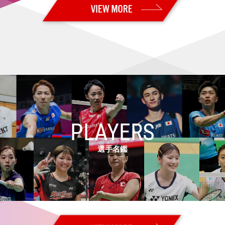
邉いずれも準優勝
2026.07.18
【ジャパンオープン2026 Super 750・準決勝】女子単：山口、男子単：
渡邉が決勝進出！
2026.07.17
【ジャパンオープン2026 Super 750・準々決勝】日本勢7組が準決勝進
出！
2026.07.16
【ジャパンオープン2026 Super 750・2回戦】女子複：鈴木／山北、混
合複：古賀／齋藤、男子複：保木／小林が日本人対決で勝利！
2026.07.15
PLAYERS
【ジャパンオープン2026 Super 750・1回戦2日目】男子単：田中、男
子複：川邊／松川が格上に勝利！ 日本勢15組が2回戦進出
選手名鑑
2026.07.14
【ジャパンオープン2026 Super 750・1回戦1日目】古賀／齋藤がランキ
ング上位に勝利！ 奈良岡、奥原、渡辺／田口も2回戦進出
2026.07.05
【カナダオープン2026 Super 300・決勝】日本勢が5種目制覇！！ 沖
本はSuper 300大会 初制覇！
2026.07.04