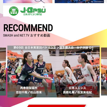
子複：福島／松本は準優勝
2026.07.25
【中国オープン2026 Super 1000・準決勝】山口、福島／松本が決勝進
出！ 宮崎はベスト4
2026.07.24
RECOMMEND
【中国オープン2026 Super 1000・準々決勝】女子単：宮崎が上位選手
に勝利！ 女子単：山口、女子複：福島／松本も準決勝進出
SMASH and NET.TV おすすめ動画
2026.07.24
【全国高校総体2026和歌山・団体戦】ふたば未来学園が男女アベック
V！ 柳井商工の春夏連覇は11でストップ
2026.07.23
【中国オープン2026 Super 1000・2回戦】混合複：渡辺／田口が上位
ペアに勝利！ 日本勢6組が準々決勝進出
2026.07.22
【中国オープン2026 Super 1000・1回戦2日目】混合複：霜上／保原が
上位ペアに勝利！ 日本勢13組が2回戦進出
2026.07.21
【中国オープン2026 Super 1000・1回戦1日目】男子複：熊谷／西 が上
位ペアに勝利！
2026.07.19
【ジャパンオープン2026 Super 750・決勝】女子単：山口、男子単：渡