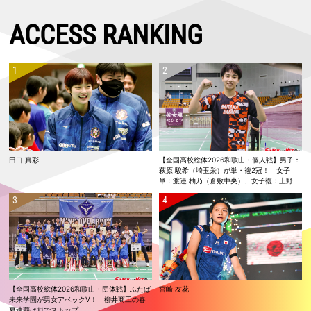
に勝利！ 日本勢5組が準決勝進出
ACCESS RANKING
2026.06.25
【USオープン2026 Super 300・2回戦】日本勢11組が準々決勝進出
2026.06.24
【USオープン2026 Super 300・1回戦2日目】日本勢14組が2回戦進出
2026.06.23
【USオープン2026 Super 300・予選／1回戦1日目】日本勢８組が勝利
2026.06.21
【全日本実業団2026・決勝】男子：トナミ運輸、女子：岐阜Bluvicが優
勝！！
田口 真彩
【全国高校総体2026和歌山・個人戦】男子：
2026.06.20
萩原 駿希（埼玉栄）が単・複2冠！ 女子
【全日本実業団2026・準々決勝／準決勝】男子：トナミ運輸と
単：渡邉 柚乃（倉敷中央）、女子複：上野
優寿／伴野 碧唯（ふたば未来学園）が春夏連
BIPROGY、女子：岐阜BluvicとBIPROGYが決勝進出！
覇！
2026.06.14
【オーストラリアオープン2026 Super 500・決勝】女子単：山口 茜が
優勝！！
2026.06.13
【オーストラリアオープン2026 Super 500・準決勝】山口が決勝進
出！ 奥原はベスト4
【全国高校総体2026和歌山・団体戦】ふたば
宮崎 友花
未来学園が男女アベックV！ 柳井商工の春
2026.06.12
夏連覇は11でストップ