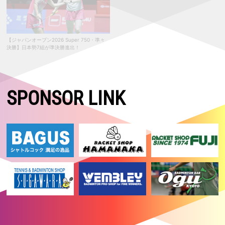
【インドネシアオープン2026 Super 1000・2回戦】男子単：田中が世
界ランク1位に勝利！！
2026.06.03
【インドネシアオープン2026 Super 1000・1回戦2日目】日本勢12組が
【ジャパンオープン2026 Super 750・準々
【中国オープン2026 Super 1000・1回戦1日
決勝】日本勢7組が準決勝進出！
目】男子複：熊谷／西 が上位ペアに勝利！
2回戦進出
2026.06.02
【インドネシアオープン2026 Super 1000・1回戦1日目】日本勢の女子
複3組いずれも勝利 女子単：仁平は明地に勝利
SPONSOR LINK
2026.05.31
【シンガポールオープン2026 Super 750・決勝】女子単：山口、混合
複：霜上／保原ともに準優勝
2026.05.30
【シンガポールオープン2026 Super 750・準決勝】女子単：山口、混合
複：霜上／保原が決勝進出！
2026.05.29
【シンガポールオープン2026 Super 750・準々決勝】混合複：霜上／保
原の快進撃止まらず！ 日本勢4組が準決勝進出
2026.05.28
【シンガポールオープン2026 Super 750・2回戦】日本勢9組が準々決
勝進出