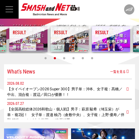
人戦】男子：萩原
駿希（埼玉栄）が
2026.08.02
2026.07.26
単・複2冠！ 女
【タイペイオープ
【中国オープン
2
団
子単：渡邉 柚乃
ン2026 Super
2026 Super
来
（倉敷中央）、女
300】男子単：沖
1000・決勝】女
2
ッ
子複：上野 優寿／
本、女子複：髙橋
子単：山口が優
工
伴野 碧唯（ふたば
／中出、混合複：
勝！！ 女子複：
で
未来学園）が春夏
渡辺／田口が優
福島／松本は準優
連覇！
勝！！
勝
What's News
一覧を見る
2026.08.02
【タイペイオープン2026 Super 300】男子単：沖本、女子複：髙橋／
中出、混合複：渡辺／田口が優勝！！
2026.07.27
【全国高校総体2026和歌山・個人戦】男子：萩原 駿希（埼玉栄）が
単・複2冠！ 女子単：渡邉 柚乃（倉敷中央）、女子複：上野 優寿／伴
野 碧唯（ふたば未来学園）が春夏連覇！
2026.07.26
【中国オープン2026 Super 1000・決勝】女子単：山口が優勝！！ 女