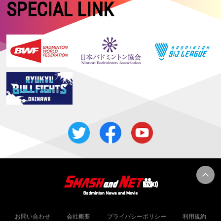
SPECIAL LINK
2026.05.27
【シンガポールオープン2026 Super 750・1回戦2日目】五十嵐／志
田、霜上／保原、渡辺／田口がランキング上位に勝利！
2026.05.26
【シンガポールオープン2026 Super 750・1回戦1日目】男子単：奈良岡
がランキング上位に勝利！
2026.05.24
【日本ランキングサーキット2026】高校2年の渡邉 柚乃が女子単優
勝！ 5種目いずれも初優勝
2026.05.24
【マレーシアマスターズ2026 Super 500・決勝】女子複：櫻本／廣田
は準優勝
2026.05.23
【マレーシアマスターズ2026 Super 500・準決勝】女子複：櫻本／廣
田が決勝進出！ 女子単：明地はベスト4
2026.05.22
【マレーシアマスターズ2026 Super 500・準々決勝】女子単：明地、
女子複：櫻本／廣田が準決勝進出！
2026.05.21
【マレーシアマスターズ2026 Super 500・2回戦】女子複：櫻本／廣田
が志田／五十嵐を破る！ 日本勢５組が準々決勝進出
お問い合わせ
会社概要
プライバシーポリシー
利用規約