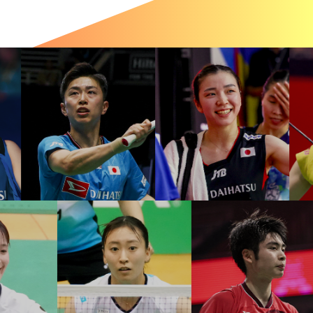
IPROGYが決勝進出！
生 ともに本戦出場ならず