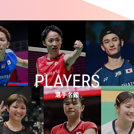
per 300・1回戦2日目】日本勢14組が2回戦進出
per 300・予選／1回戦1日目】日本勢８組が勝利
勝】男子：トナミ運輸、女子：岐阜Bluvicが優勝！！
々決勝／準決勝】男子：トナミ運輸とBIPROGY、女子：岐阜BluvicとB
026 Super 500・決勝】女子単：山口 茜が優勝！！
026 Super 500・準決勝】山口が決勝進出！ 奥原はベスト4
PLAYERS
026 Super 500・準々決勝】山口、奥原が準決勝進出
026 Super 500・2回戦】日本勢３組が準々決勝進出
選手名鑑
26 Super 500・1回戦2日目】日本勢5組が2回戦進出
026 Super 500・予選／1回戦1日目】男子単：小川 翔悟、武井 凛
26 Super 1000・決勝】フクマツ優勝！！ 山口は準優勝