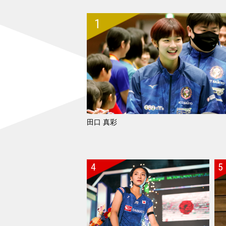
2026.05.15
【タイオープン2026 S
2026.05.14
【タイオープン2026 S
2026.05.13
【タイオープン2026 Su
2026.05.12
【タイオープン2026 S
2026.05.04
【関東大学春季リーグ20
2026.05.02
【トマス＆ユーバー杯20
田口 真彩
2026.05.01
【トマス＆ユーバー杯20
2026.04.30
【トマス＆ユーバー杯20
2026.04.13
【ミズノおもてなしカップ
2026.04.12
【ミズノおもてなしカップ