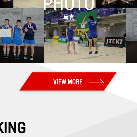
PHOTO
ト2026】高校2年の渡邉 柚乃が女子単優勝！ 5種目いずれも初優勝
写真
26 Super 500・決勝】女子複：櫻本／廣田は準優勝
26 Super 500・準決勝】女子複：櫻本／廣田が決勝進出！ 女子単
26 Super 500・準々決勝】女子単：明地、女子複：櫻本／廣田が準
026 Super 500・2回戦】女子複：櫻本／廣田が志田／五十嵐を破
6 Super 500・1回戦2日目】日本勢9組が2回戦進出
26 Super 500・予選／1回戦1日目】日本勢3組がいずれも勝利
uper 500・決勝】女子単：山口が優勝！！ 女子複：中西／岩永は準優
uper 100】女子複：髙橋／中出が優勝！！
KING
uper 500・準決勝】女子複：中西／岩永、女子単：山口が決勝進出！