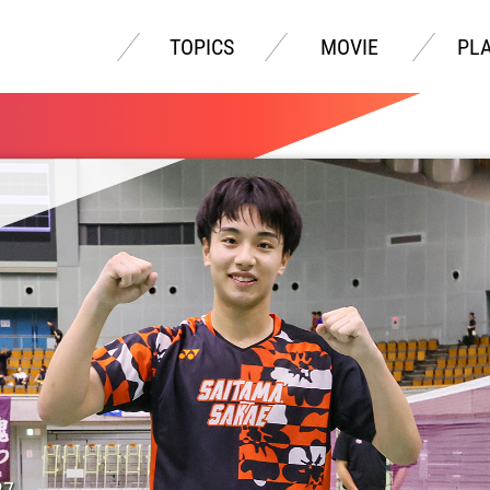
TOPICS
MOVIE
PL