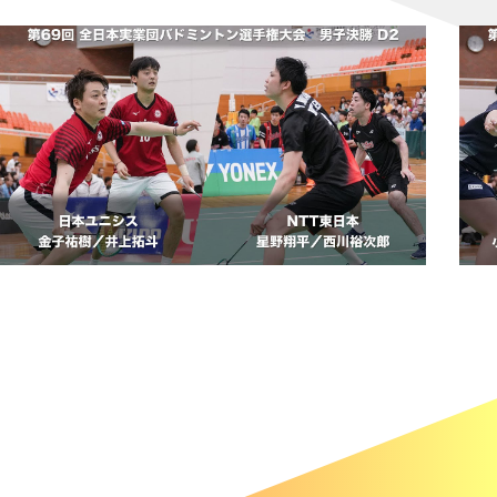
制覇！
複は日本勢対決へ
北、古賀／齋藤が日本人対決を制す！
野が本戦出場
複：髙橋／中出はツアー3連続優勝！！
！
準決勝進出