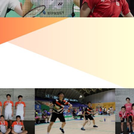
勝進出！
 山口、福島／松本も準決勝進出
女子単：仁平は明地に勝利
優勝
進出！
！ 日本勢4組が準決勝進出
田口がランキング上位に勝利！
利！