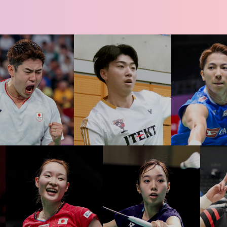
2026.06.24
【USオープン2026 Su
2026.06.23
【USオープン2026 Su
2026.06.21
【全日本実業団2026・決
2026.06.20
【全日本実業団2026・準
2026.06.14
【オーストラリアオープン2
2026.06.13
【オーストラリアオープン2
2026.06.12
【オーストラリアオープン2
2026.06.11
【オーストラリアオープン2
2026.06.10
【オーストラリアオープン20
2026.06.09
【オーストラリアオープン2
2026.06.07
【インドネシアオープン20