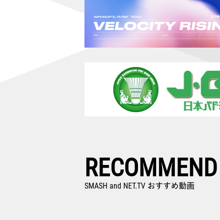
2026.07.24
【中国オープン2026 
2026.07.24
【全国高校総体2026和
2026.07.23
【中国オープン2026 S
2026.07.22
【中国オープン2026 S
2026.07.21
【中国オープン2026 Su
2026.07.19
【ジャパンオープン2026
2026.07.18
【ジャパンオープン2026
2026.07.17
【ジャパンオープン2026
RECOMMEND
2026.07.16
【ジャパンオープン202
SMASH and NET.TV おすすめ動画
2026.07.15
【ジャパンオープン2026
2026.07.14
【ジャパンオープン2026