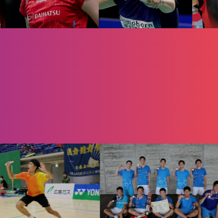
2026.06.06
【インドネシアオープン20
2026.06.05
【インドネシアオープン20
2026.06.04
【インドネシアオープン20
2026.06.03
【インドネシアオープン202
2026.06.02
【インドネシアオープン20
2026.05.31
【シンガポールオープン20
2026.05.30
【シンガポールオープン20
2026.05.29
【シンガポールオープン20
2026.05.28
【シンガポールオープン20
2026.05.27
【シンガポールオープン20
2026.05.26
【シンガポールオープン20