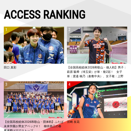
に勝利！ 日本勢5組が準決勝進出
ACCESS RANKING
2026.06.25
【USオープン2026 Super 300・2回戦】日本勢11組が準々決勝進出
2026.06.24
【USオープン2026 Super 300・1回戦2日目】日本勢14組が2回戦進出
2026.06.23
【USオープン2026 Super 300・予選／1回戦1日目】日本勢８組が勝利
2026.06.21
【全日本実業団2026・決勝】男子：トナミ運輸、女子：岐阜Bluvicが優
勝！！
田口 真彩
【全国高校総体2026和歌山・個人戦】男子：
2026.06.20
萩原 駿希（埼玉栄）が単・複2冠！ 女子
【全日本実業団2026・準々決勝／準決勝】男子：トナミ運輸と
単：渡邉 柚乃（倉敷中央）、女子複：上野
優寿／伴野 碧唯（ふたば未来学園）が春夏連
BIPROGY、女子：岐阜BluvicとBIPROGYが決勝進出！
覇！
2026.06.14
【オーストラリアオープン2026 Super 500・決勝】女子単：山口 茜が
優勝！！
2026.06.13
【オーストラリアオープン2026 Super 500・準決勝】山口が決勝進
出！ 奥原はベスト4
【全国高校総体2026和歌山・団体戦】ふたば
宮崎 友花
未来学園が男女アベックV！ 柳井商工の春
2026.06.12
夏連覇は11でストップ