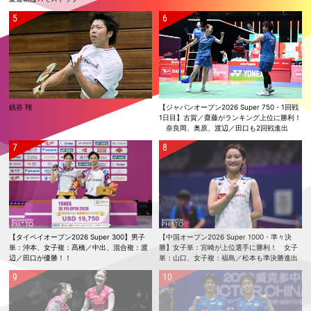
【オーストラリアオープン2026 Super 500・準々決勝】山口、奥原が
準決勝進出
2026.06.11
【オーストラリアオープン2026 Super 500・2回戦】日本勢３組が準々
決勝進出
2026.06.10
【オーストラリアオープン2026 Super 500・1回戦2日目】日本勢5組が
2回戦進出
銭谷 翔
【ジャパンオープン2026 Super 750・1回戦
1日目】古賀／齋藤がランキング上位に勝利！
2026.06.09
奈良岡、奥原、渡辺／田口も2回戦進出
【オーストラリアオープン2026 Super 500・予選／1回戦1日目】男子
単：小川 翔悟、武井 凛生 ともに本戦出場ならず
2026.06.07
【インドネシアオープン2026 Super 1000・決勝】フクマツ優勝！！
山口は準優勝
2026.06.06
【インドネシアオープン2026 Super 1000・準決勝】女子単：山口、女
【タイペイオープン2026 Super 300】男子
【中国オープン2026 Super 1000・準々決
子複：福島／松本が決勝進出！
単：沖本、女子複：髙橋／中出、混合複：渡
勝】女子単：宮崎が上位選手に勝利！ 女子
辺／田口が優勝！！
単：山口、女子複：福島／松本も準決勝進出
2026.06.05
【インドネシアオープン2026 Super 1000・準々決勝】保原／廣上が世
界ランク2位を下す！ 山口、福島／松本も準決勝進出
2026.06.04