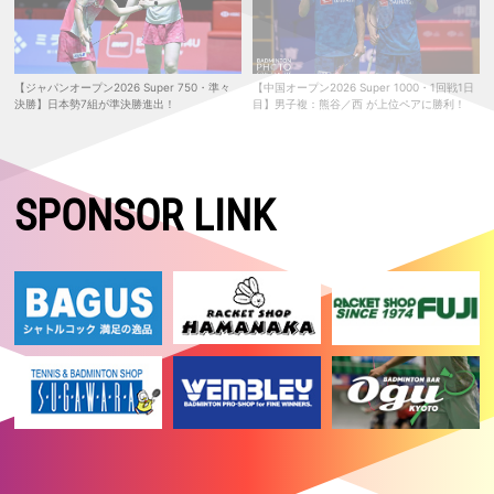
【インドネシアオープン2026 Super 1000・2回戦】男子単：田中が世
界ランク1位に勝利！！
2026.06.03
【インドネシアオープン2026 Super 1000・1回戦2日目】日本勢12組が
【ジャパンオープン2026 Super 750・準々
【中国オープン2026 Super 1000・1回戦1日
決勝】日本勢7組が準決勝進出！
目】男子複：熊谷／西 が上位ペアに勝利！
2回戦進出
2026.06.02
【インドネシアオープン2026 Super 1000・1回戦1日目】日本勢の女子
複3組いずれも勝利 女子単：仁平は明地に勝利
SPONSOR LINK
2026.05.31
【シンガポールオープン2026 Super 750・決勝】女子単：山口、混合
複：霜上／保原ともに準優勝
2026.05.30
【シンガポールオープン2026 Super 750・準決勝】女子単：山口、混合
複：霜上／保原が決勝進出！
2026.05.29
【シンガポールオープン2026 Super 750・準々決勝】混合複：霜上／保
原の快進撃止まらず！ 日本勢4組が準決勝進出
2026.05.28
【シンガポールオープン2026 Super 750・2回戦】日本勢9組が準々決
勝進出