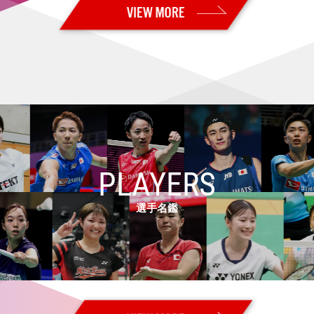
邉いずれも準優勝
2026.07.18
【ジャパンオープン2026 Super 750・準決勝】女子単：山口、男子単：
渡邉が決勝進出！
2026.07.17
【ジャパンオープン2026 Super 750・準々決勝】日本勢7組が準決勝進
出！
2026.07.16
【ジャパンオープン2026 Super 750・2回戦】女子複：鈴木／山北、混
合複：古賀／齋藤、男子複：保木／小林が日本人対決で勝利！
2026.07.15
PLAYERS
【ジャパンオープン2026 Super 750・1回戦2日目】男子単：田中、男
子複：川邊／松川が格上に勝利！ 日本勢15組が2回戦進出
選手名鑑
2026.07.14
【ジャパンオープン2026 Super 750・1回戦1日目】古賀／齋藤がランキ
ング上位に勝利！ 奈良岡、奥原、渡辺／田口も2回戦進出
2026.07.05
【カナダオープン2026 Super 300・決勝】日本勢が5種目制覇！！ 沖
本はSuper 300大会 初制覇！
2026.07.04