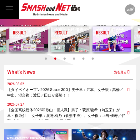
人戦】男子：萩原
駿希（埼玉栄）が
2026.08.02
2026.07.26
単・複2冠！ 女
【タイペイオープ
【中国オープン
2
団
子単：渡邉 柚乃
ン2026 Super
2026 Super
来
（倉敷中央）、女
300】男子単：沖
1000・決勝】女
2
ッ
子複：上野 優寿／
本、女子複：髙橋
子単：山口が優
工
伴野 碧唯（ふたば
／中出、混合複：
勝！！ 女子複：
で
未来学園）が春夏
渡辺／田口が優
福島／松本は準優
連覇！
勝！！
勝
What's News
一覧を見る
2026.08.02
【タイペイオープン2026 Super 300】男子単：沖本、女子複：髙橋／
中出、混合複：渡辺／田口が優勝！！
2026.07.27
【全国高校総体2026和歌山・個人戦】男子：萩原 駿希（埼玉栄）が
単・複2冠！ 女子単：渡邉 柚乃（倉敷中央）、女子複：上野 優寿／伴
野 碧唯（ふたば未来学園）が春夏連覇！
2026.07.26
【中国オープン2026 Super 1000・決勝】女子単：山口が優勝！！ 女