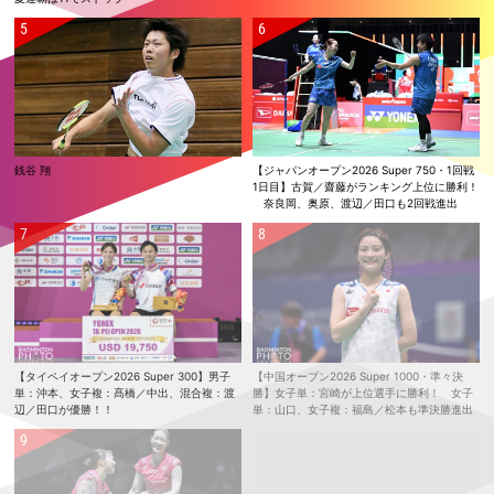
【オーストラリアオープン2026 Super 500・準々決勝】山口、奥原が
準決勝進出
2026.06.11
【オーストラリアオープン2026 Super 500・2回戦】日本勢３組が準々
決勝進出
2026.06.10
【オーストラリアオープン2026 Super 500・1回戦2日目】日本勢5組が
2回戦進出
銭谷 翔
【ジャパンオープン2026 Super 750・1回戦
1日目】古賀／齋藤がランキング上位に勝利！
2026.06.09
奈良岡、奥原、渡辺／田口も2回戦進出
【オーストラリアオープン2026 Super 500・予選／1回戦1日目】男子
単：小川 翔悟、武井 凛生 ともに本戦出場ならず
2026.06.07
【インドネシアオープン2026 Super 1000・決勝】フクマツ優勝！！
山口は準優勝
2026.06.06
【インドネシアオープン2026 Super 1000・準決勝】女子単：山口、女
【タイペイオープン2026 Super 300】男子
【中国オープン2026 Super 1000・準々決
子複：福島／松本が決勝進出！
単：沖本、女子複：髙橋／中出、混合複：渡
勝】女子単：宮崎が上位選手に勝利！ 女子
辺／田口が優勝！！
単：山口、女子複：福島／松本も準決勝進出
2026.06.05
【インドネシアオープン2026 Super 1000・準々決勝】保原／廣上が世
界ランク2位を下す！ 山口、福島／松本も準決勝進出
2026.06.04