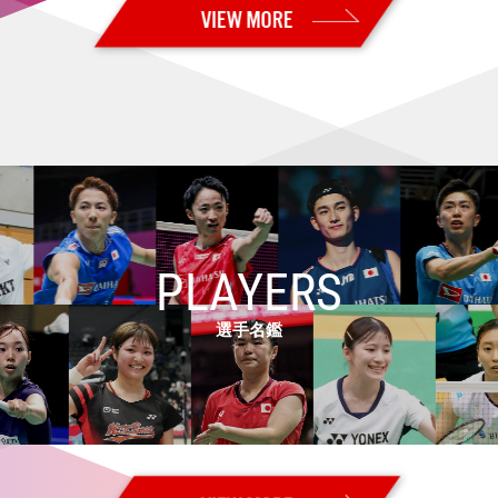
邉いずれも準優勝
2026.07.18
【ジャパンオープン2026 Super 750・準決勝】女子単：山口、男子単：
渡邉が決勝進出！
2026.07.17
【ジャパンオープン2026 Super 750・準々決勝】日本勢7組が準決勝進
出！
2026.07.16
【ジャパンオープン2026 Super 750・2回戦】女子複：鈴木／山北、混
合複：古賀／齋藤、男子複：保木／小林が日本人対決で勝利！
2026.07.15
PLAYERS
【ジャパンオープン2026 Super 750・1回戦2日目】男子単：田中、男
子複：川邊／松川が格上に勝利！ 日本勢15組が2回戦進出
選手名鑑
2026.07.14
【ジャパンオープン2026 Super 750・1回戦1日目】古賀／齋藤がランキ
ング上位に勝利！ 奈良岡、奥原、渡辺／田口も2回戦進出
2026.07.05
【カナダオープン2026 Super 300・決勝】日本勢が5種目制覇！！ 沖
本はSuper 300大会 初制覇！
2026.07.04