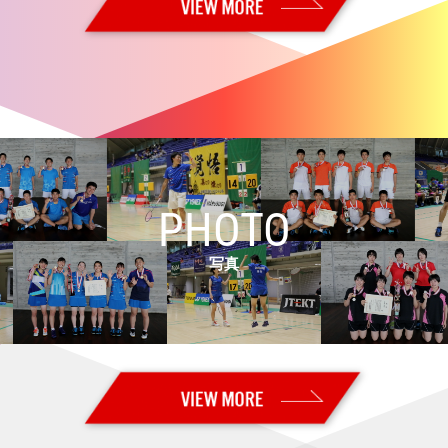
【カナダオープン2026 Super 300・準決勝】日本勢が5種目全てで決勝
進出！ 男子単・女子複は日本勢対決へ
2026.07.03
【カナダオープン2026 Super 300・準々決勝】後藤／吉田が格上に勝
利！ 沖本、鈴木／山北、古賀／齋藤が日本人対決を制す！
2026.07.02
【カナダオープン2026 Super 300・2回戦】日本勢13組が準々決勝進出
2026.07.01
【カナダオープン2026 Super 300・1回戦2日目】日本勢17組が2回戦進
出
PHOTO
2026.06.30
【カナダオープン2026 Super 300・予選／1回戦1日目】日本勢7組が2
回戦進出 男子単：秦野が本戦出場
写真
2026.06.28
【USオープン2026 Super 300・決勝】男子複：山下／岡村が海外ツ
アー初優勝！！ 女子複：髙橋／中出はツアー3連続優勝！！
2026.06.27
【USオープン2026 Super 300・準決勝】男子複：山下／岡村、女子
複：髙橋／中出が決勝進出！
2026.06.26
【USオープン2026 Super 300・準々決勝】女子複：髙橋／中出が格上