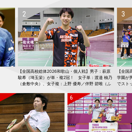
uper 500・準々決勝】日本勢4組が準決勝進出！
uper 500・2回戦】女子複：鈴木／山北、混合複：霜上／保原が難敵に勝
per 500・1回戦2日目】日本勢14組が2回戦進出
uper 500・予選／1回戦1日目】女子複：櫻本／廣田、予選で辛勝
26】男子：日本体育大学、女子：筑波大学が優勝！！
26・準決勝】日本女子、中国に0−3で敗退しベスト４
【全国高校総体2026和歌山・個人戦】男子：萩原
【全国
26・準々決勝】日本男子、フランスに0−3で敗退
駿希（埼玉栄）が単・複2冠！ 女子単：渡邉 柚乃
学園が
（倉敷中央）、女子複：上野 優寿／伴野 碧唯（ふ
でスト
26・準々決勝】日本女子、タイに3−1で勝利して準決勝進出！
たば未来学園）が春夏連覇！
 ジャパン2026】各種目の優勝者〜3位が決まり閉幕
 ジャパン2026】各国のバド愛好者がプレー 12日には松友美佐紀