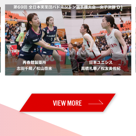
uper 300・決勝】日本勢が5種目制覇！！ 沖本はSuper 300大会 初
Super 300・準決勝】日本勢が5種目全てで決勝進出！ 男子単・女子
 Super 300・準々決勝】後藤／吉田が格上に勝利！ 沖本、鈴木／山
uper 300・2回戦】日本勢13組が準々決勝進出
uper 300・1回戦2日目】日本勢17組が2回戦進出
Super 300・予選／1回戦1日目】日本勢7組が2回戦進出 男子単：秦
uper 300・決勝】男子複：山下／岡村が海外ツアー初優勝！！ 女子
uper 300・準決勝】男子複：山下／岡村、女子複：髙橋／中出が決勝進出
uper 300・準々決勝】女子複：髙橋／中出が格上に勝利！ 日本勢5組が
per 300・2回戦】日本勢11組が準々決勝進出