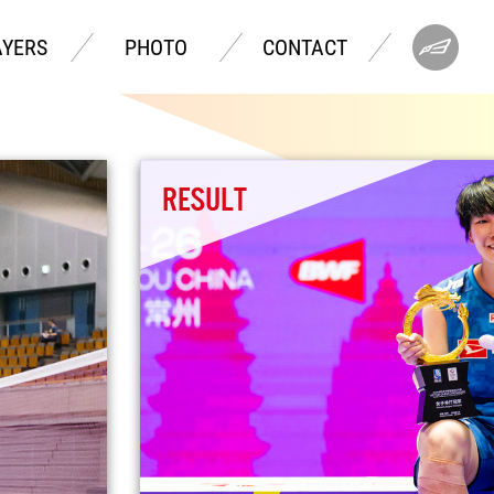
AYERS
PHOTO
CONTACT