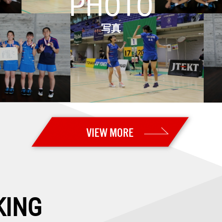
PHOTO
ト2026】高校2年の渡邉 柚乃が女子単優勝！ 5種目いずれも初優勝
写真
26 Super 500・決勝】女子複：櫻本／廣田は準優勝
26 Super 500・準決勝】女子複：櫻本／廣田が決勝進出！ 女子単
26 Super 500・準々決勝】女子単：明地、女子複：櫻本／廣田が準
026 Super 500・2回戦】女子複：櫻本／廣田が志田／五十嵐を破
6 Super 500・1回戦2日目】日本勢9組が2回戦進出
26 Super 500・予選／1回戦1日目】日本勢3組がいずれも勝利
uper 500・決勝】女子単：山口が優勝！！ 女子複：中西／岩永は準優
uper 100】女子複：髙橋／中出が優勝！！
KING
uper 500・準決勝】女子複：中西／岩永、女子単：山口が決勝進出！