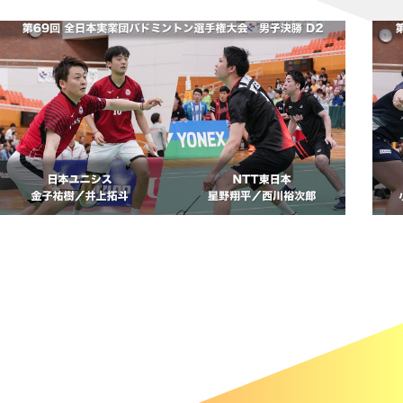
制覇！
複は日本勢対決へ
北、古賀／齋藤が日本人対決を制す！
野が本戦出場
複：髙橋／中出はツアー3連続優勝！！
！
準決勝進出