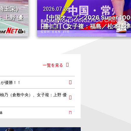
2026.07.25
が優
【中国オープン2026 Super
勝進出！ 宮崎はベスト4
一覧を見る
口が優勝！！
 柚乃（倉敷中央）、女子複：上野 優
勝