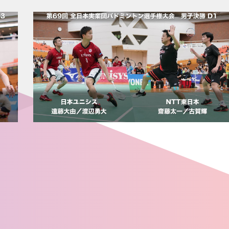
2026.07.05
【カナダオープン2026 S
2026.07.04
【カナダオープン2026 
2026.07.03
【カナダオープン2026
2026.07.02
【カナダオープン2026 S
2026.07.01
【カナダオープン2026 S
2026.06.30
【カナダオープン2026 
2026.06.28
【USオープン2026 S
2026.06.27
【USオープン2026 S
2026.06.26
【USオープン2026 S
2026.06.25
【USオープン2026 Su