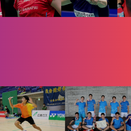
2026.06.06
【インドネシアオープン20
2026.06.05
【インドネシアオープン20
2026.06.04
【インドネシアオープン20
2026.06.03
【インドネシアオープン202
2026.06.02
【インドネシアオープン20
2026.05.31
【シンガポールオープン20
2026.05.30
【シンガポールオープン20
2026.05.29
【シンガポールオープン20
2026.05.28
【シンガポールオープン20
2026.05.27
【シンガポールオープン20
2026.05.26
【シンガポールオープン20