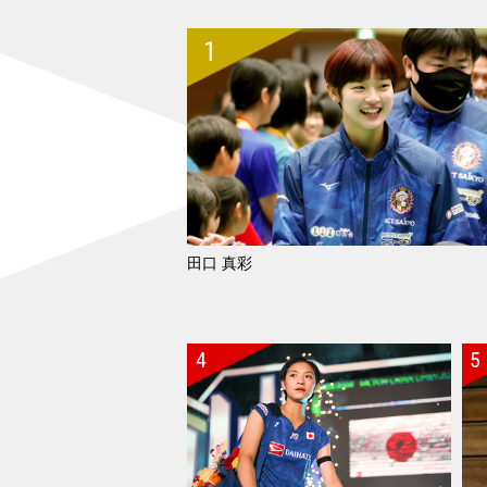
2026.05.15
【タイオープン2026 S
2026.05.14
【タイオープン2026 S
2026.05.13
【タイオープン2026 Su
2026.05.12
【タイオープン2026 S
2026.05.04
【関東大学春季リーグ20
2026.05.02
【トマス＆ユーバー杯20
田口 真彩
2026.05.01
【トマス＆ユーバー杯20
2026.04.30
【トマス＆ユーバー杯20
2026.04.13
【ミズノおもてなしカップ
2026.04.12
【ミズノおもてなしカップ