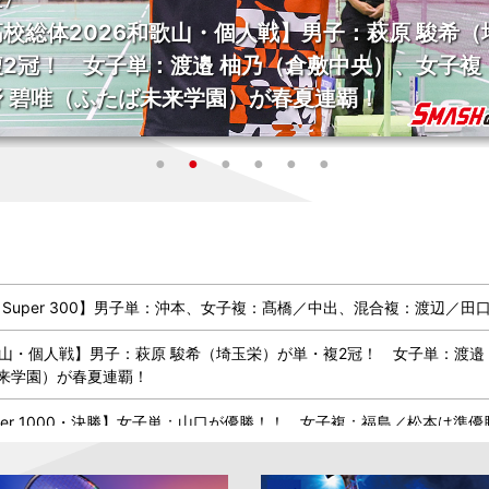
26
ープン2026 Super 1000・決勝】女子単：山口
 女子複：福島／松本は準優勝
 Super 300】男子単：沖本、女子複：髙橋／中出、混合複：渡辺／田
歌山・個人戦】男子：萩原 駿希（埼玉栄）が単・複2冠！ 女子単：渡邉
未来学園）が春夏連覇！
uper 1000・決勝】女子単：山口が優勝！！ 女子複：福島／松本は準優
uper 1000・準決勝】山口、福島／松本が決勝進出！ 宮崎はベスト4