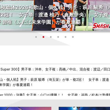
27
校総体2026和歌山・個人戦】男子：萩原 駿希（
2冠！ 女子単：渡邉 柚乃（倉敷中央）、女子複
野 碧唯（ふたば未来学園）が春夏連覇！
 Super 300】男子単：沖本、女子複：髙橋／中出、混合複：渡辺／田
歌山・個人戦】男子：萩原 駿希（埼玉栄）が単・複2冠！ 女子単：渡邉
未来学園）が春夏連覇！
uper 1000・決勝】女子単：山口が優勝！！ 女子複：福島／松本は準優
uper 1000・準決勝】山口、福島／松本が決勝進出！ 宮崎はベスト4