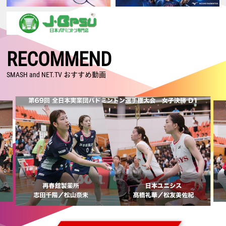
子複：福島／松本は準優勝
2026.07.25
【中国オープン2026 Super 1000・準決勝】山口、福島／松本が決勝進
出！ 宮崎はベスト4
2026.07.24
RECOMMEND
【中国オープン2026 Super 1000・準々決勝】女子単：宮崎が上位選手
に勝利！ 女子単：山口、女子複：福島／松本も準決勝進出
SMASH and NET.TV おすすめ動画
2026.07.24
【全国高校総体2026和歌山・団体戦】ふたば未来学園が男女アベック
V！ 柳井商工の春夏連覇は11でストップ
2026.07.23
【中国オープン2026 Super 1000・2回戦】混合複：渡辺／田口が上位
ペアに勝利！ 日本勢6組が準々決勝進出
2026.07.22
【中国オープン2026 Super 1000・1回戦2日目】混合複：霜上／保原が
上位ペアに勝利！ 日本勢13組が2回戦進出
2026.07.21
【中国オープン2026 Super 1000・1回戦1日目】男子複：熊谷／西 が上
位ペアに勝利！
2026.07.19
【ジャパンオープン2026 Super 750・決勝】女子単：山口、男子単：渡