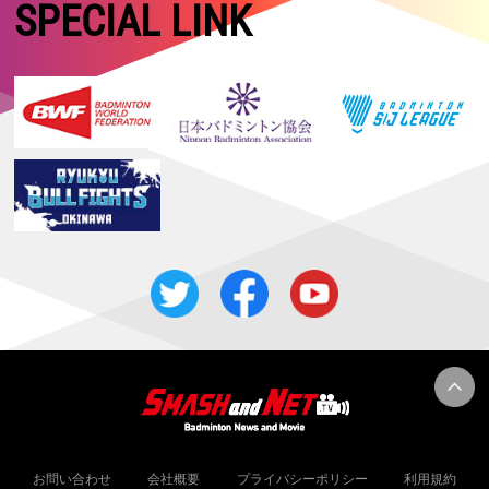
SPECIAL LINK
2026.05.27
【シンガポールオープン2026 Super 750・1回戦2日目】五十嵐／志
田、霜上／保原、渡辺／田口がランキング上位に勝利！
2026.05.26
【シンガポールオープン2026 Super 750・1回戦1日目】男子単：奈良岡
がランキング上位に勝利！
2026.05.24
【日本ランキングサーキット2026】高校2年の渡邉 柚乃が女子単優
勝！ 5種目いずれも初優勝
2026.05.24
【マレーシアマスターズ2026 Super 500・決勝】女子複：櫻本／廣田
は準優勝
2026.05.23
【マレーシアマスターズ2026 Super 500・準決勝】女子複：櫻本／廣
田が決勝進出！ 女子単：明地はベスト4
2026.05.22
【マレーシアマスターズ2026 Super 500・準々決勝】女子単：明地、
女子複：櫻本／廣田が準決勝進出！
2026.05.21
【マレーシアマスターズ2026 Super 500・2回戦】女子複：櫻本／廣田
が志田／五十嵐を破る！ 日本勢５組が準々決勝進出
お問い合わせ
会社概要
プライバシーポリシー
利用規約