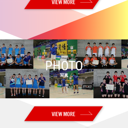
【カナダオープン2026 Super 300・決勝】日本勢が5種目制覇！！ 沖
本はSuper 300大会 初制覇！
2026.07.04
【カナダオープン2026 Super 300・準決勝】日本勢が5種目全てで決勝
進出！ 男子単・女子複は日本勢対決へ
2026.07.03
【カナダオープン2026 Super 300・準々決勝】後藤／吉田が格上に勝
利！ 沖本、鈴木／山北、古賀／齋藤が日本人対決を制す！
2026.07.02
【カナダオープン2026 Super 300・2回戦】日本勢13組が準々決勝進出
PHOTO
2026.07.01
【カナダオープン2026 Super 300・1回戦2日目】日本勢17組が2回戦進
出
写真
2026.06.30
【カナダオープン2026 Super 300・予選／1回戦1日目】日本勢7組が2
回戦進出 男子単：秦野が本戦出場
2026.06.28
【USオープン2026 Super 300・決勝】男子複：山下／岡村が海外ツ
アー初優勝！！ 女子複：髙橋／中出はツアー3連続優勝！！
2026.06.27
【USオープン2026 Super 300・準決勝】男子複：山下／岡村、女子