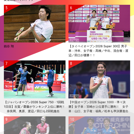
【オーストラリアオープン2026 Super 500・準決勝】山口が決勝進
出！ 奥原はベスト4
2026.06.12
【オーストラリアオープン2026 Super 500・準々決勝】山口、奥原が
準決勝進出
2026.06.11
【オーストラリアオープン2026 Super 500・2回戦】日本勢３組が準々
決勝進出
銭谷 翔
【タイペイオープン2026 Super 300】男子
単：沖本、女子複：髙橋／中出、混合複：渡
2026.06.10
辺／田口が優勝！！
【オーストラリアオープン2026 Super 500・1回戦2日目】日本勢5組が
2回戦進出
2026.06.09
【オーストラリアオープン2026 Super 500・予選／1回戦1日目】男子
単：小川 翔悟、武井 凛生 ともに本戦出場ならず
2026.06.07
【インドネシアオープン2026 Super 1000・決勝】フクマツ優勝！！
【ジャパンオープン2026 Super 750・1回戦
【中国オープン2026 Super 1000・準々決
山口は準優勝
1日目】古賀／齋藤がランキング上位に勝利！
勝】女子単：宮崎が上位選手に勝利！ 女子
奈良岡、奥原、渡辺／田口も2回戦進出
単：山口、女子複：福島／松本も準決勝進出
2026.06.06
【インドネシアオープン2026 Super 1000・準決勝】女子単：山口、女
子複：福島／松本が決勝進出！
2026.06.05