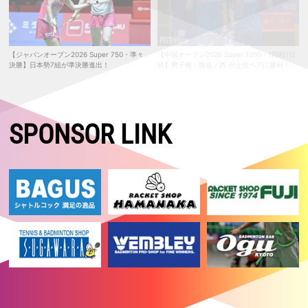
【インドネシアオープン2026 Super 1000・準々決勝】保原／廣上が世
界ランク2位を下す！ 山口、福島／松本も準決勝進出
2026.06.04
【インドネシアオープン2026 Super 1000・2回戦】男子単：田中が世
【ジャパンオープン2026 Super 750・準々
【中国オープン2026 Super 1000・1回戦1日
決勝】日本勢7組が準決勝進出！
目】男子複：熊谷／西 が上位ペアに勝利！
界ランク1位に勝利！！
2026.06.03
【インドネシアオープン2026 Super 1000・1回戦2日目】日本勢12組が
2回戦進出
SPONSOR LINK
2026.06.02
【インドネシアオープン2026 Super 1000・1回戦1日目】日本勢の女子
複3組いずれも勝利 女子単：仁平は明地に勝利
2026.05.31
【シンガポールオープン2026 Super 750・決勝】女子単：山口、混合
複：霜上／保原ともに準優勝
2026.05.30
【シンガポールオープン2026 Super 750・準決勝】女子単：山口、混合
複：霜上／保原が決勝進出！
2026.05.29
【シンガポールオープン2026 Super 750・準々決勝】混合複：霜上／保
原の快進撃止まらず！ 日本勢4組が準決勝進出