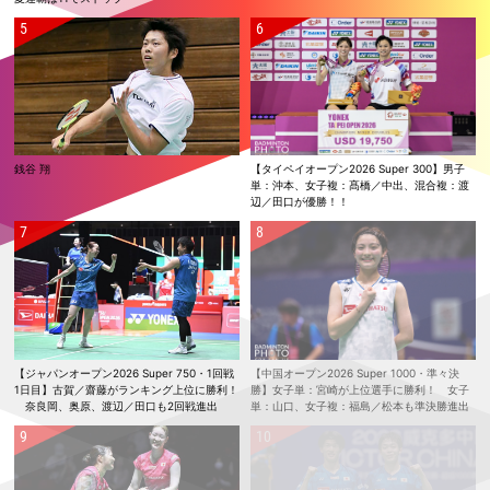
【オーストラリアオープン2026 Super 500・準決勝】山口が決勝進
出！ 奥原はベスト4
2026.06.12
【オーストラリアオープン2026 Super 500・準々決勝】山口、奥原が
準決勝進出
2026.06.11
【オーストラリアオープン2026 Super 500・2回戦】日本勢３組が準々
決勝進出
銭谷 翔
【タイペイオープン2026 Super 300】男子
単：沖本、女子複：髙橋／中出、混合複：渡
2026.06.10
辺／田口が優勝！！
【オーストラリアオープン2026 Super 500・1回戦2日目】日本勢5組が
2回戦進出
2026.06.09
【オーストラリアオープン2026 Super 500・予選／1回戦1日目】男子
単：小川 翔悟、武井 凛生 ともに本戦出場ならず
2026.06.07
【インドネシアオープン2026 Super 1000・決勝】フクマツ優勝！！
【ジャパンオープン2026 Super 750・1回戦
【中国オープン2026 Super 1000・準々決
山口は準優勝
1日目】古賀／齋藤がランキング上位に勝利！
勝】女子単：宮崎が上位選手に勝利！ 女子
奈良岡、奥原、渡辺／田口も2回戦進出
単：山口、女子複：福島／松本も準決勝進出
2026.06.06
【インドネシアオープン2026 Super 1000・準決勝】女子単：山口、女
子複：福島／松本が決勝進出！
2026.06.05