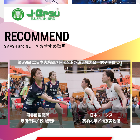
子複：福島／松本は準優勝
2026.07.25
【中国オープン2026 Super 1000・準決勝】山口、福島／松本が決勝進
出！ 宮崎はベスト4
2026.07.24
RECOMMEND
【中国オープン2026 Super 1000・準々決勝】女子単：宮崎が上位選手
に勝利！ 女子単：山口、女子複：福島／松本も準決勝進出
SMASH and NET.TV おすすめ動画
2026.07.24
【全国高校総体2026和歌山・団体戦】ふたば未来学園が男女アベック
V！ 柳井商工の春夏連覇は11でストップ
2026.07.23
【中国オープン2026 Super 1000・2回戦】混合複：渡辺／田口が上位
ペアに勝利！ 日本勢6組が準々決勝進出
2026.07.22
【中国オープン2026 Super 1000・1回戦2日目】混合複：霜上／保原が
上位ペアに勝利！ 日本勢13組が2回戦進出
2026.07.21
【中国オープン2026 Super 1000・1回戦1日目】男子複：熊谷／西 が上
位ペアに勝利！
2026.07.19
【ジャパンオープン2026 Super 750・決勝】女子単：山口、男子単：渡