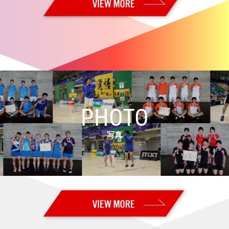
【カナダオープン2026 Super 300・準決勝】日本勢が5種目全てで決勝
進出！ 男子単・女子複は日本勢対決へ
2026.07.03
【カナダオープン2026 Super 300・準々決勝】後藤／吉田が格上に勝
利！ 沖本、鈴木／山北、古賀／齋藤が日本人対決を制す！
2026.07.02
【カナダオープン2026 Super 300・2回戦】日本勢13組が準々決勝進出
2026.07.01
【カナダオープン2026 Super 300・1回戦2日目】日本勢17組が2回戦進
出
PHOTO
2026.06.30
【カナダオープン2026 Super 300・予選／1回戦1日目】日本勢7組が2
回戦進出 男子単：秦野が本戦出場
写真
2026.06.28
【USオープン2026 Super 300・決勝】男子複：山下／岡村が海外ツ
アー初優勝！！ 女子複：髙橋／中出はツアー3連続優勝！！
2026.06.27
【USオープン2026 Super 300・準決勝】男子複：山下／岡村、女子
複：髙橋／中出が決勝進出！
2026.06.26
【USオープン2026 Super 300・準々決勝】女子複：髙橋／中出が格上