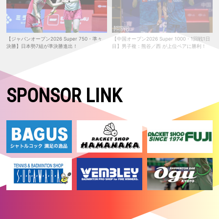
【インドネシアオープン2026 Super 1000・2回戦】男子単：田中が世
界ランク1位に勝利！！
2026.06.03
【インドネシアオープン2026 Super 1000・1回戦2日目】日本勢12組が
【ジャパンオープン2026 Super 750・準々
【中国オープン2026 Super 1000・1回戦1日
決勝】日本勢7組が準決勝進出！
目】男子複：熊谷／西 が上位ペアに勝利！
2回戦進出
2026.06.02
【インドネシアオープン2026 Super 1000・1回戦1日目】日本勢の女子
複3組いずれも勝利 女子単：仁平は明地に勝利
SPONSOR LINK
2026.05.31
【シンガポールオープン2026 Super 750・決勝】女子単：山口、混合
複：霜上／保原ともに準優勝
2026.05.30
【シンガポールオープン2026 Super 750・準決勝】女子単：山口、混合
複：霜上／保原が決勝進出！
2026.05.29
【シンガポールオープン2026 Super 750・準々決勝】混合複：霜上／保
原の快進撃止まらず！ 日本勢4組が準決勝進出
2026.05.28
【シンガポールオープン2026 Super 750・2回戦】日本勢9組が準々決
勝進出