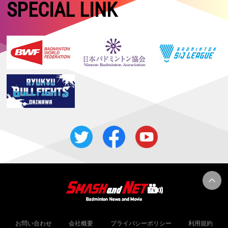
SPECIAL LINK
2026.05.27
【シンガポールオープン2026 Super 750・1回戦2日目】五十嵐／志
田、霜上／保原、渡辺／田口がランキング上位に勝利！
2026.05.26
【シンガポールオープン2026 Super 750・1回戦1日目】男子単：奈良岡
がランキング上位に勝利！
2026.05.24
【日本ランキングサーキット2026】高校2年の渡邉 柚乃が女子単優
勝！ 5種目いずれも初優勝
2026.05.24
【マレーシアマスターズ2026 Super 500・決勝】女子複：櫻本／廣田
は準優勝
2026.05.23
【マレーシアマスターズ2026 Super 500・準決勝】女子複：櫻本／廣
田が決勝進出！ 女子単：明地はベスト4
2026.05.22
【マレーシアマスターズ2026 Super 500・準々決勝】女子単：明地、
女子複：櫻本／廣田が準決勝進出！
2026.05.21
【マレーシアマスターズ2026 Super 500・2回戦】女子複：櫻本／廣田
が志田／五十嵐を破る！ 日本勢５組が準々決勝進出
お問い合わせ
会社概要
プライバシーポリシー
利用規約