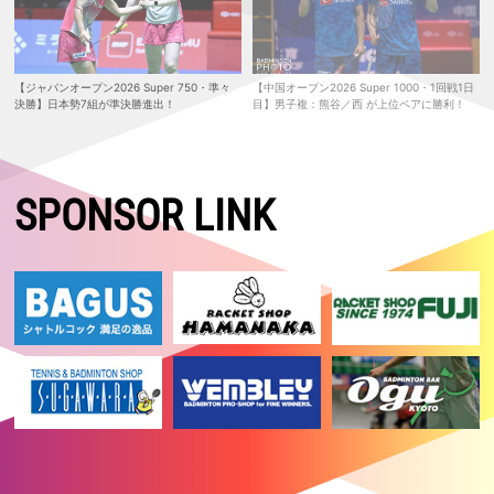
【インドネシアオープン2026 Super 1000・2回戦】男子単：田中が世
界ランク1位に勝利！！
2026.06.03
【インドネシアオープン2026 Super 1000・1回戦2日目】日本勢12組が
【ジャパンオープン2026 Super 750・準々
【中国オープン2026 Super 1000・1回戦1日
決勝】日本勢7組が準決勝進出！
目】男子複：熊谷／西 が上位ペアに勝利！
2回戦進出
2026.06.02
【インドネシアオープン2026 Super 1000・1回戦1日目】日本勢の女子
複3組いずれも勝利 女子単：仁平は明地に勝利
SPONSOR LINK
2026.05.31
【シンガポールオープン2026 Super 750・決勝】女子単：山口、混合
複：霜上／保原ともに準優勝
2026.05.30
【シンガポールオープン2026 Super 750・準決勝】女子単：山口、混合
複：霜上／保原が決勝進出！
2026.05.29
【シンガポールオープン2026 Super 750・準々決勝】混合複：霜上／保
原の快進撃止まらず！ 日本勢4組が準決勝進出
2026.05.28
【シンガポールオープン2026 Super 750・2回戦】日本勢9組が準々決
勝進出